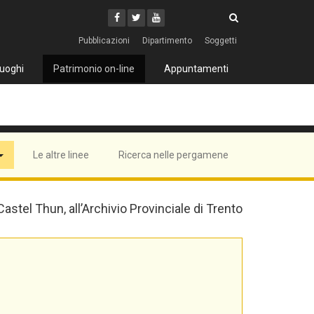
Cerca
Youtube
Facebook
Twitter
Cerca
Pubblicazioni
Dipartimento
Soggetti
uoghi
Patrimonio on-line
Appuntamenti
Le altre linee
Ricerca nelle pergamene
 Castel Thun, all’Archivio Provinciale di Trento