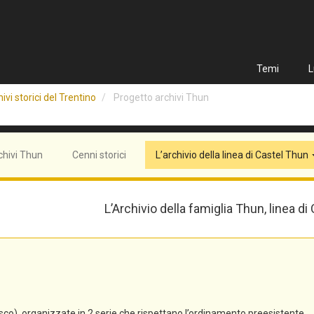
Temi
L
ivi storici del Trentino
Progetto archivi Thun
chivi Thun
Cenni storici
L’archivio della linea di Castel Thun
L’Archivio della famiglia Thun, linea di
co), organizzate in 2 serie che rispettano l’ordinamento preesistente