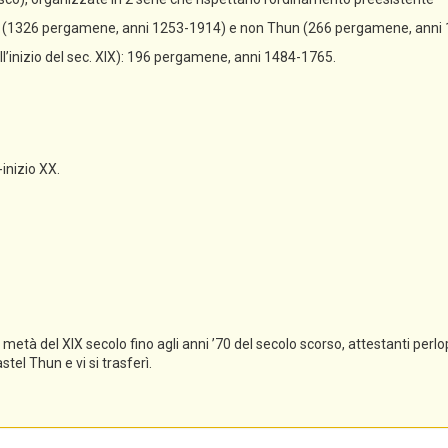
un (1326 pergamene, anni 1253-1914) e non Thun (266 pergamene, anni
all’inizio del sec. XIX): 196 pergamene, anni 1484-1765.
-inizio XX.
tà del XIX secolo fino agli anni ’70 del secolo scorso, attestanti perlopi
el Thun e vi si trasferì.