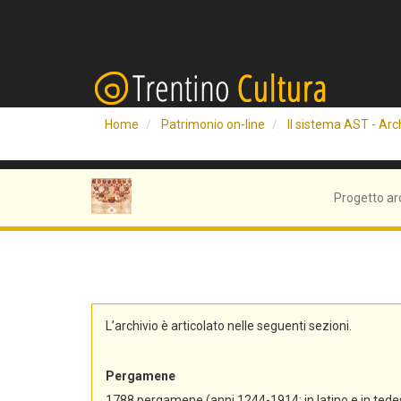
Home
Patrimonio on-line
Il sistema AST - Arch
Progetto ar
L’archivio è articolato nelle seguenti sezioni.
Pergamene
1788 pergamene (anni 1244-1914; in latino e in tedes