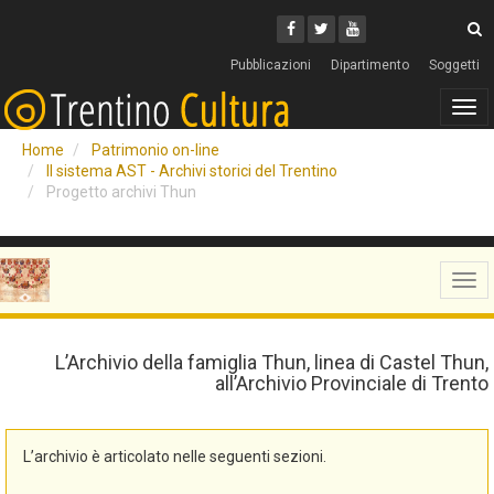
Cerca
Youtube
Facebook
Twitter
C
Pubblicazioni
Dipartimento
Soggetti
Tog
navi
Home
Patrimonio on-line
Il sistema AST - Archivi storici del Trentino
Progetto archivi Thun
Tog
navi
L’Archivio della famiglia Thun, linea di Castel Thun,
all’Archivio Provinciale di Trento
L’archivio è articolato nelle seguenti sezioni.