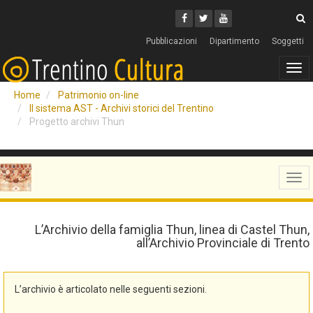
Cerca
Youtube
Facebook
Twitter
C
Pubblicazioni
Dipartimento
Soggetti
Tog
navi
Home
Patrimonio on-line
Il sistema AST - Archivi storici del Trentino
Progetto archivi Thun
Tog
navi
L’Archivio della famiglia Thun, linea di Castel Thun,
all’Archivio Provinciale di Trento
L’archivio è articolato nelle seguenti sezioni.