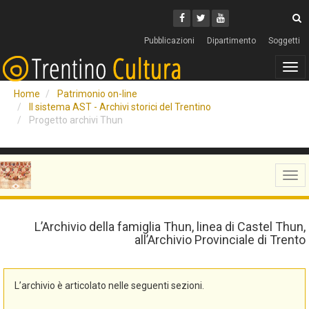
Cerca
Youtube
Facebook
Twitter
C
Pubblicazioni
Dipartimento
Soggetti
Tog
navi
Home
Patrimonio on-line
Il sistema AST - Archivi storici del Trentino
Progetto archivi Thun
Tog
navi
L’Archivio della famiglia Thun, linea di Castel Thun,
all’Archivio Provinciale di Trento
L’archivio è articolato nelle seguenti sezioni.