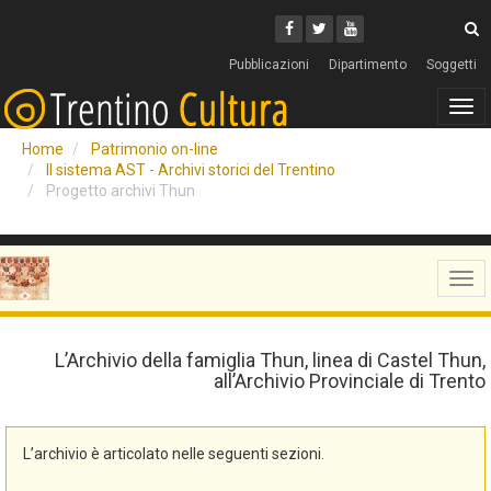
Cerca
Youtube
Facebook
Twitter
C
Pubblicazioni
Dipartimento
Soggetti
Tog
navi
Home
Patrimonio on-line
Il sistema AST - Archivi storici del Trentino
Progetto archivi Thun
Tog
navi
L’Archivio della famiglia Thun, linea di Castel Thun,
all’Archivio Provinciale di Trento
L’archivio è articolato nelle seguenti sezioni.