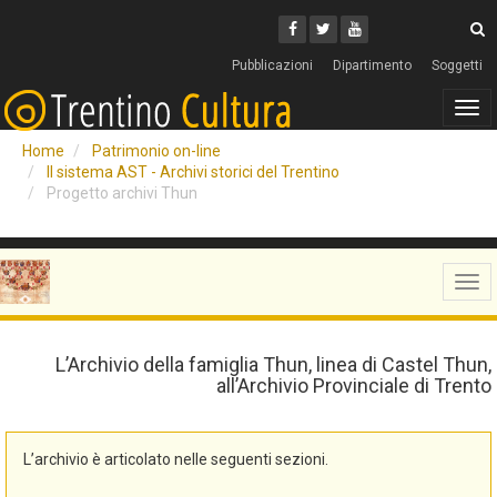
Cerca
Youtube
Facebook
Twitter
C
Pubblicazioni
Dipartimento
Soggetti
Tog
navi
Home
Patrimonio on-line
Il sistema AST - Archivi storici del Trentino
Progetto archivi Thun
Tog
navi
L’Archivio della famiglia Thun, linea di Castel Thun,
all’Archivio Provinciale di Trento
L’archivio è articolato nelle seguenti sezioni.