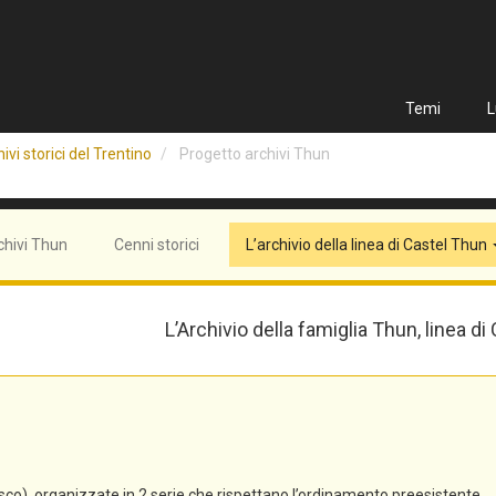
Temi
L
ivi storici del Trentino
Progetto archivi Thun
chivi Thun
Cenni storici
L’archivio della linea di Castel Thun
L’Archivio della famiglia Thun, linea di
co), organizzate in 2 serie che rispettano l’ordinamento preesistente