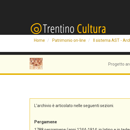
Home
Patrimonio on-line
Il sistema AST - Arch
Progetto ar
L’archivio è articolato nelle seguenti sezioni.
Pergamene
1788 pergamene (anni 1244-1914; in latino e in tedes