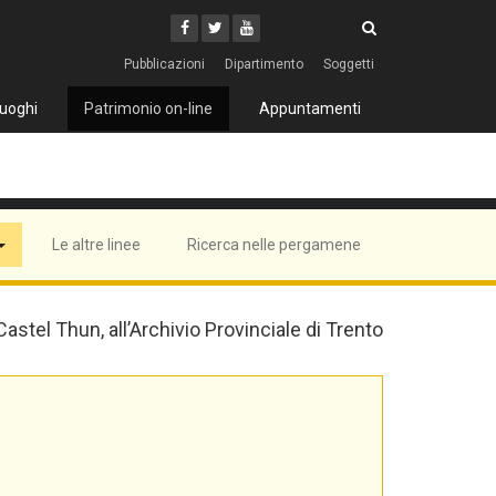
Cerca
Youtube
Facebook
Twitter
Cerca
Pubblicazioni
Dipartimento
Soggetti
uoghi
Patrimonio on-line
Appuntamenti
Le altre linee
Ricerca nelle pergamene
 Castel Thun, all’Archivio Provinciale di Trento