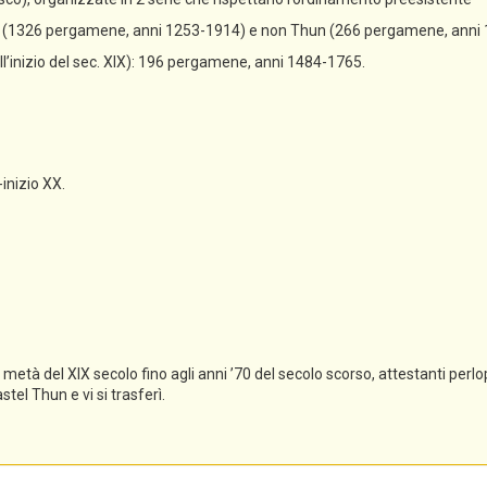
un (1326 pergamene, anni 1253-1914) e non Thun (266 pergamene, anni
all’inizio del sec. XIX): 196 pergamene, anni 1484-1765.
-inizio XX.
tà del XIX secolo fino agli anni ’70 del secolo scorso, attestanti perlopi
el Thun e vi si trasferì.