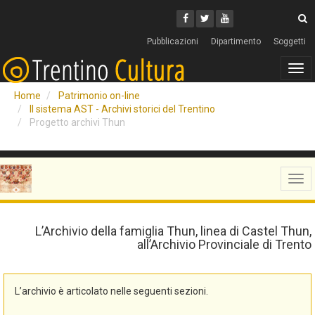
Cerca
Youtube
Facebook
Twitter
C
Pubblicazioni
Dipartimento
Soggetti
Tog
navi
Home
Patrimonio on-line
Il sistema AST - Archivi storici del Trentino
Progetto archivi Thun
Tog
navi
L’Archivio della famiglia Thun, linea di Castel Thun,
all’Archivio Provinciale di Trento
L’archivio è articolato nelle seguenti sezioni.