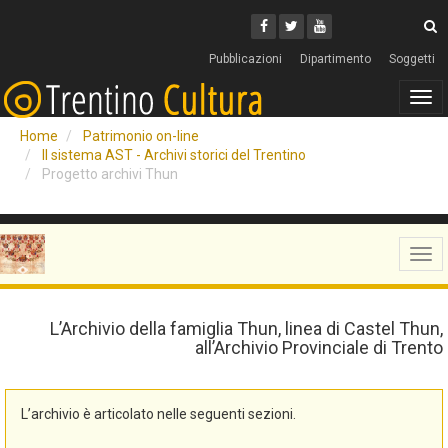
Cerca
Youtube
Facebook
Twitter
C
Pubblicazioni
Dipartimento
Soggetti
Tog
navi
Home
Patrimonio on-line
Il sistema AST - Archivi storici del Trentino
Progetto archivi Thun
Tog
navi
L’Archivio della famiglia Thun, linea di Castel Thun,
all’Archivio Provinciale di Trento
L’archivio è articolato nelle seguenti sezioni.