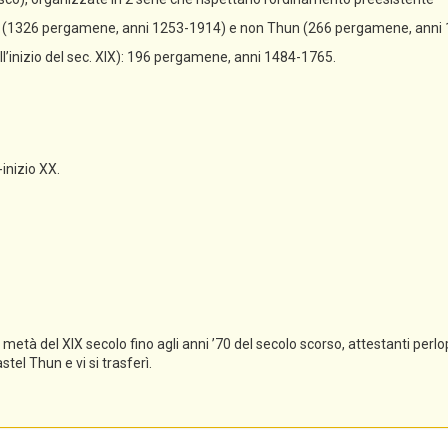
un (1326 pergamene, anni 1253-1914) e non Thun (266 pergamene, anni
all’inizio del sec. XIX): 196 pergamene, anni 1484-1765.
-inizio XX.
tà del XIX secolo fino agli anni ’70 del secolo scorso, attestanti perlopi
el Thun e vi si trasferì.