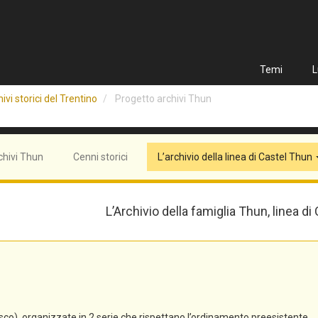
Temi
L
ivi storici del Trentino
Progetto archivi Thun
chivi Thun
Cenni storici
L’archivio della linea di Castel Thun
L’Archivio della famiglia Thun, linea di
co), organizzate in 2 serie che rispettano l’ordinamento preesistente