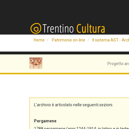
Home
Patrimonio on-line
Il sistema AST - Arch
Progetto ar
L’archivio è articolato nelle seguenti sezioni.
Pergamene
1788 pergamene (anni 1244-1914; in latino e in tedes