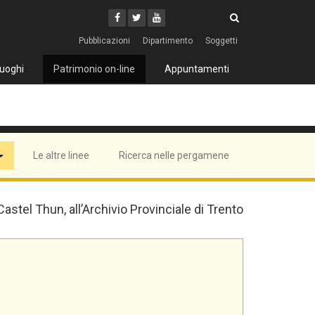
Cerca
Youtube
Facebook
Twitter
Cerca
Pubblicazioni
Dipartimento
Soggetti
uoghi
Patrimonio on-line
Appuntamenti
Le altre linee
Ricerca nelle pergamene
 Castel Thun, all’Archivio Provinciale di Trento