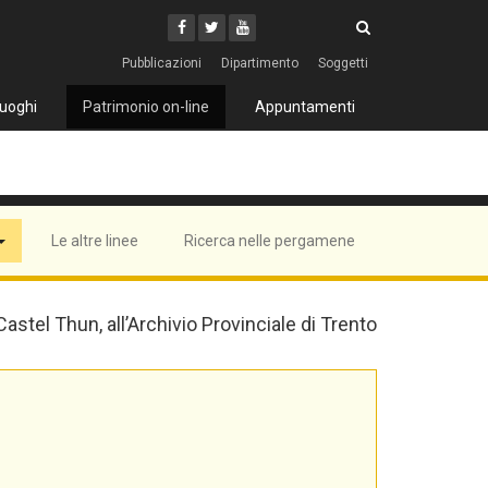
Cerca
Youtube
Facebook
Twitter
Cerca
Pubblicazioni
Dipartimento
Soggetti
uoghi
Patrimonio on-line
Appuntamenti
Le altre linee
Ricerca nelle pergamene
 Castel Thun, all’Archivio Provinciale di Trento