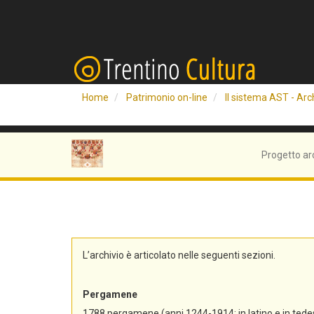
Home
Patrimonio on-line
Il sistema AST - Arch
Progetto ar
L’archivio è articolato nelle seguenti sezioni.
Pergamene
1788 pergamene (anni 1244-1914; in latino e in tedes