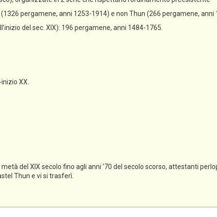
un (1326 pergamene, anni 1253-1914) e non Thun (266 pergamene, anni
all’inizio del sec. XIX): 196 pergamene, anni 1484-1765.
-inizio XX.
tà del XIX secolo fino agli anni ’70 del secolo scorso, attestanti perlopi
el Thun e vi si trasferì.