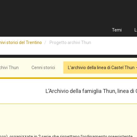
Temi
L
ivi storici del Trentino
Progetto archivi Thun
chivi Thun
Cenni storici
L’archivio della linea di Castel Thun
L’Archivio della famiglia Thun, linea di
co), organizzate in 2 serie che rispettano l’ordinamento preesistente