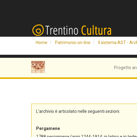
Home
Patrimonio on-line
Il sistema AST - Arch
Progetto ar
L’archivio è articolato nelle seguenti sezioni.
Pergamene
1788 pergamene (anni 1244-1914; in latino e in tedes