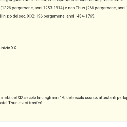
un (1326 pergamene, anni 1253-1914) e non Thun (266 pergamene, anni
all’inizio del sec. XIX): 196 pergamene, anni 1484-1765.
-inizio XX.
tà del XIX secolo fino agli anni ’70 del secolo scorso, attestanti perlopi
el Thun e vi si trasferì.