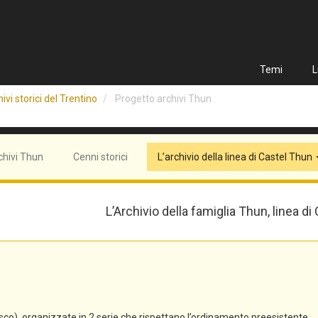
Temi
L
ivi storici del Trentino
Progetto archivi Thun
chivi Thun
Cenni storici
L’archivio della linea di Castel Thun
L’Archivio della famiglia Thun, linea di
co), organizzate in 2 serie che rispettano l’ordinamento preesistente