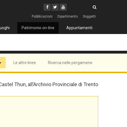
Cerca
Youtube
Facebook
Twitter
Cerca
Pubblicazioni
Dipartimento
Soggetti
uoghi
Patrimonio on-line
Appuntamenti
Le altre linee
Ricerca nelle pergamene
 Castel Thun, all’Archivio Provinciale di Trento