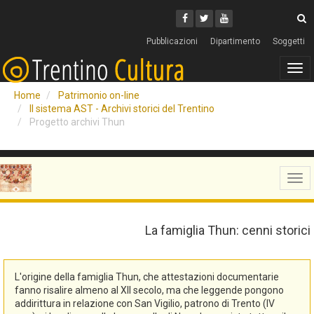
Cerca
Youtube
Facebook
Twitter
C
Pubblicazioni
Dipartimento
Soggetti
Tog
navi
Home
Patrimonio on-line
Il sistema AST - Archivi storici del Trentino
Progetto archivi Thun
Tog
navi
La famiglia Thun: cenni storici
L'origine della famiglia Thun, che attestazioni documentarie
fanno risalire almeno al XII secolo, ma che leggende pongono
addirittura in relazione con San Vigilio, patrono di Trento (IV