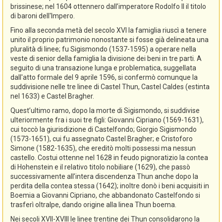
brissinese; nel 1604 ottennero dall’imperatore Rodolfo II il titolo
di baroni dell'Impero.
Fino alla seconda metà del secolo XVI la famiglia riuscì a tenere
unito il proprio patrimonio nonostante si fosse già delineata una
pluralità di linee; fu Sigismondo (1537-1595) a operare nella
veste di senior della famiglia la divisione dei beni in tre parti. A
seguito di una transazione lunga e problematica, suggellata
dall'atto formale del 9 aprile 1596, si confermò comunque la
suddivisione nelle tre linee di Castel Thun, Castel Caldes (estinta
nel 1633) e Castel Bragher.
Quest’ultimo ramo, dopo la morte di Sigismondo, si suddivise
ulteriormente fra i suoi tre figli: Giovanni Cipriano (1569-1631),
cui toccò la giurisdizione di Castelfondo; Giorgio Sigismondo
(1573-1651), cui fu assegnato Castel Bragher; e Cristoforo
Simone (1582-1635), che ereditò molti possessi ma nessun
castello. Costui ottenne nel 1628 in feudo pignoratizio la contea
di Hohenstein e il relativo titolo nobiliare (1629), che passò
successivamente all’intera discendenza Thun anche dopo la
perdita della contea stessa (1642); inoltre donò i beni acquisiti in
Boemia a Giovanni Cipriano, che abbandonato Castelfondo si
trasferì oltralpe, dando origine alla linea Thun boema.
Nei secoli XVII-XVIII le linee trentine dei Thun consolidarono la