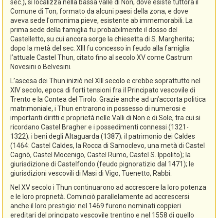
sec.), si localizza nella bassa valle di Non, dove esiste tuttora il
Comune di Ton, formato da alcuni paesi della zona, e dove
aveva sede l'omonima pieve, esistente ab immemorabili. La
prima sede della famiglia fu probabilmente il dosso del
Castelletto, su cui ancora sorge la chiesetta di S. Margherita;
dopo la metà del sec. XIII fu concesso in feudo alla famiglia
l’attuale Castel Thun, citato fino al secolo XV come Castrum
Novesini o Belvesini.
L’ascesa dei Thun iniziò nel XIII secolo e crebbe soprattutto nel
XIV secolo, epoca di forti tensioni fra il Principato vescovile di
Trento e la Contea del Tirolo. Grazie anche ad un’accorta politica
matrimoniale, i Thun entrarono in possesso di numerosi e
importanti diritti e proprietà nelle Valli di Non e di Sole, tra cui si
ricordano Castel Bragher e i possedimenti connessi (1321-
1322); i beni degli Altaguarda (1387); il patrimonio dei Caldes
(1464: Castel Caldes, la Rocca di Samoclevo, una metà di Castel
Cagnò, Castel Mocenigo, Castel Rumo, Castel S. Ippolito); la
giurisdizione di Castelfondo (feudo pignoratizio dal 1471); le
giurisdizioni vescovili di Masi di Vigo, Tuenetto, Rabbi.
Nel XV secolo i Thun continuarono ad accrescere la loro potenza
e le loro proprietà. Cominciò parallelamente ad accrescersi
anche il loro prestigio: nel 1469 furono nominati coppieri
ereditari del principato vescovile trentino e nel 1558 di quello