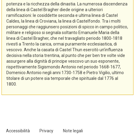
potenza e la ricchezza della dinastia. La numerosa discendenza
della linea di Castel Bragher diede origine a ulteriori
ramificazioni: le cosiddette seconda e ultima linea di Castel
Caldes, la linea di Croviana, la linea di Castelfondo. Tra i molti
personaggi che raggiunsero posizioni di spicco in campo politico,
militare e religioso si segnala soltanto Emanuele Maria della
linea di Castel Bragher, che nel travagliato periodo 1800-1818
rivestì a Trento la carica, ormai puramente ecclesiastica, di
vescovo. Anche la casata di Castel Thun esercitò un’influenza
decisiva nella storia trentina, al punto che per ben tre volte vide
assurgere alla dignità di principe vescovo un suo esponente,
rispettivamente Sigismondo Antonio nel periodo 1668-1677,
Domenico Antonio negli anni 1730-1758 e Pietro Vigilio, ultimo
titolare di un potere sia temporale che spirituale dal 1776 al
1800.
Accessibilità
Privacy
Note legali