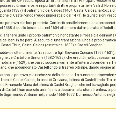
ttutto nel XIV secolo, epoca di forti tensioni fra il Principato vescovile d
ossesso di numerosi e importanti diritti e proprietà nelle Valli di Non e di
guarda (1387); il patrimonio dei Caldes (1464: Castel Caldes, la Rocca 
zione di Castelfondo (feudo pignoratizio dal 1471); le giurisdizioni vescov
ro potenza e le loro proprietà. Cominciò parallelamente ad accrescersi a
el 1558 di quello brissinese; nel 1604 ottennero dall’imperatore Rodolfo II 
cì a tenere unito il proprio patrimonio nonostante si fosse già delineata
ne dei beni in tre parti. A seguito di una transazione lunga e problematica,
 Castel Thun, Castel Caldes (estinta nel 1633) e Castel Bragher.
divise ulteriormente fra i suoi tre figli: Giovanni Cipriano (1569-1631), 
gher; e Cristoforo Simone (1582-1635), che ereditò molti possessi ma n
tolo nobiliare (1629), che passò successivamente all’intera discendenza T
priano, che abbandonato Castelfondo si trasferì oltralpe, dando origine a
lidarono la potenza e la ricchezza della dinastia. La numerosa discendenz
 linea di Castel Caldes, la linea di Croviana, la linea di Castelfondo. Tra 
tanto Emanuele Maria della linea di Castel Bragher, che nel travagliato pe
i Castel Thun esercitò un’influenza decisiva nella storia trentina, al pu
e Sigismondo Antonio nel periodo 1668-1677, Domenico Antonio negli ann