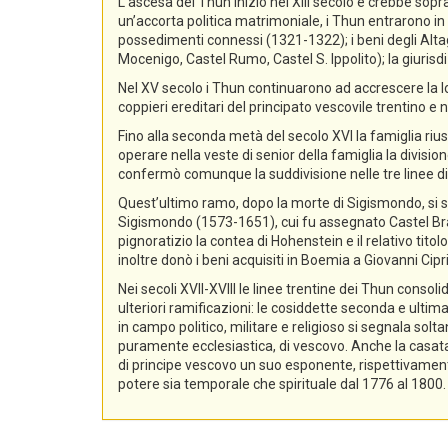
L’ascesa dei Thun iniziò nel XIII secolo e crebbe sopra
un’accorta politica matrimoniale, i Thun entrarono in p
possedimenti connessi (1321-1322); i beni degli Alta
Mocenigo, Castel Rumo, Castel S. Ippolito); la giurisdi
Nel XV secolo i Thun continuarono ad accrescere la lo
coppieri ereditari del principato vescovile trentino e n
Fino alla seconda metà del secolo XVI la famiglia rius
operare nella veste di senior della famiglia la divisio
confermò comunque la suddivisione nelle tre linee di
Quest’ultimo ramo, dopo la morte di Sigismondo, si sud
Sigismondo (1573-1651), cui fu assegnato Castel Bra
pignoratizio la contea di Hohenstein e il relativo ti
inoltre donò i beni acquisiti in Boemia a Giovanni Ci
Nei secoli XVII-XVIII le linee trentine dei Thun conso
ulteriori ramificazioni: le cosiddette seconda e ultima
in campo politico, militare e religioso si segnala sol
puramente ecclesiastica, di vescovo. Anche la casata d
di principe vescovo un suo esponente, rispettivament
potere sia temporale che spirituale dal 1776 al 1800.