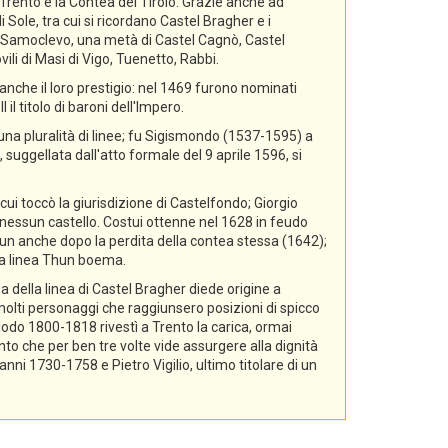
i Trento e la Contea del Tirolo. Grazie anche ad
 Sole, tra cui si ricordano Castel Bragher e i
di Samoclevo, una metà di Castel Cagnò, Castel
ili di Masi di Vigo, Tuenetto, Rabbi.
nche il loro prestigio: nel 1469 furono nominati
il titolo di baroni dell'Impero.
 una pluralità di linee; fu Sigismondo (1537-1595) a
 suggellata dall'atto formale del 9 aprile 1596, si
cui toccò la giurisdizione di Castelfondo; Giorgio
essun castello. Costui ottenne nel 1628 in feudo
hun anche dopo la perdita della contea stessa (1642);
lla linea Thun boema.
a della linea di Castel Bragher diede origine a
i molti personaggi che raggiunsero posizioni di spicco
riodo 1800-1818 rivestì a Trento la carica, ormai
nto che per ben tre volte vide assurgere alla dignità
i 1730-1758 e Pietro Vigilio, ultimo titolare di un