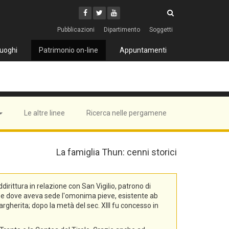
Cerca
Youtube
Facebook
Twitter
Cerca
Pubblicazioni
Dipartimento
Soggetti
uoghi
Patrimonio on-line
Appuntamenti
Le altre linee
Ricerca nelle pergamene
La famiglia Thun: cenni storici
rittura in relazione con San Vigilio, patrono di
na, e dove aveva sede l'omonima pieve, esistente ab
rgherita; dopo la metà del sec. XIII fu concesso in