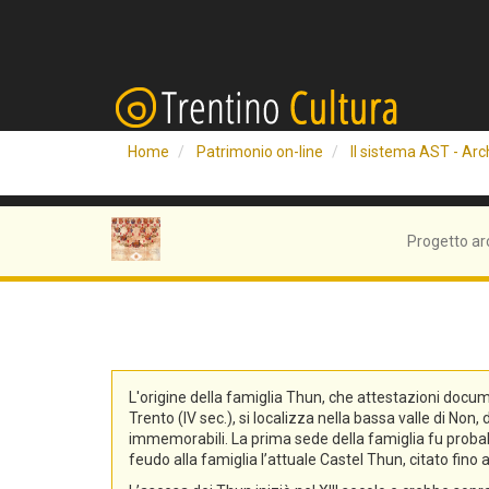
Home
Patrimonio on-line
Il sistema AST - Arch
Progetto ar
L'origine della famiglia Thun, che attestazioni docum
Trento (IV sec.), si localizza nella bassa valle di No
immemorabili. La prima sede della famiglia fu probabi
feudo alla famiglia l’attuale Castel Thun, citato fin