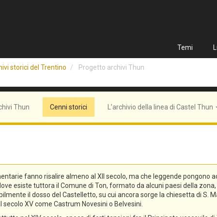
Temi
L
ivi storici del Trentino
Progetto archivi Thun
chivi Thun
Cenni storici
L’archivio della linea di Castel Thun
entarie fanno risalire almeno al XII secolo, ma che leggende pongono addi
n, dove esiste tuttora il Comune di Ton, formato da alcuni paesi della zo
lmente il dosso del Castelletto, su cui ancora sorge la chiesetta di S. Ma
o al secolo XV come Castrum Novesini o Belvesini.