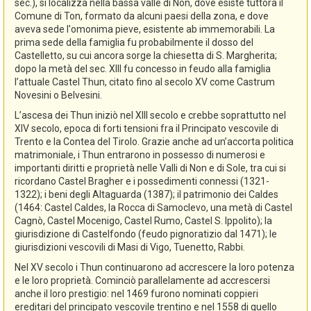
sec.), si localizza nella bassa valle di Non, dove esiste tuttora il
Comune di Ton, formato da alcuni paesi della zona, e dove
aveva sede l'omonima pieve, esistente ab immemorabili. La
prima sede della famiglia fu probabilmente il dosso del
Castelletto, su cui ancora sorge la chiesetta di S. Margherita;
dopo la metà del sec. XIII fu concesso in feudo alla famiglia
l’attuale Castel Thun, citato fino al secolo XV come Castrum
Novesini o Belvesini.
L’ascesa dei Thun iniziò nel XIII secolo e crebbe soprattutto nel
XIV secolo, epoca di forti tensioni fra il Principato vescovile di
Trento e la Contea del Tirolo. Grazie anche ad un’accorta politica
matrimoniale, i Thun entrarono in possesso di numerosi e
importanti diritti e proprietà nelle Valli di Non e di Sole, tra cui si
ricordano Castel Bragher e i possedimenti connessi (1321-
1322); i beni degli Altaguarda (1387); il patrimonio dei Caldes
(1464: Castel Caldes, la Rocca di Samoclevo, una metà di Castel
Cagnò, Castel Mocenigo, Castel Rumo, Castel S. Ippolito); la
giurisdizione di Castelfondo (feudo pignoratizio dal 1471); le
giurisdizioni vescovili di Masi di Vigo, Tuenetto, Rabbi.
Nel XV secolo i Thun continuarono ad accrescere la loro potenza
e le loro proprietà. Cominciò parallelamente ad accrescersi
anche il loro prestigio: nel 1469 furono nominati coppieri
ereditari del principato vescovile trentino e nel 1558 di quello