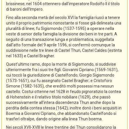
brissinese; nel 1604 ottennero dall’imperatore Rodolfo II il titolo
di baroni dell'Impero.
Fino alla seconda metà del secolo XVI la famiglia riuscì a tenere
unito il proprio patrimonio nonostante si fosse già delineata una
pluralità di linee; fu Sigismondo (1537-1595) a operare nella
veste di senior della famiglia la divisione dei beni in tre parti. A
seguito di una transazione lunga e problematica, suggellata
dall'atto formale del 9 aprile 1596, si confermò comunque la
suddivisione nelle tre linee di Castel Thun, Castel Caldes (estinta
nel 1633) e Castel Bragher.
Quest’ultimo ramo, dopo la morte di Sigismondo, si suddivise
ulteriormente fra i suoi tre figli: Giovanni Cipriano (1569-1631),
cui toccò la giurisdizione di Castelfondo; Giorgio Sigismondo
(1573-1651), cui fu assegnato Castel Bragher; e Cristoforo
Simone (1582-1635), che ereditò molti possessi ma nessun
castello. Costui ottenne nel 1628 in feudo pignoratizio la contea
di Hohenstein e il relativo titolo nobiliare (1629), che passò
successivamente all’intera discendenza Thun anche dopo la
perdita della contea stessa (1642); inoltre donò i beni acquisiti in
Boemia a Giovanni Cipriano, che abbandonato Castelfondo si
trasferì oltralpe, dando origine alla linea Thun boema.
Nei secoli XVII-XVIII le linee trentine dei Thun consolidarono la