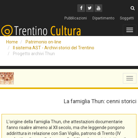
Cerca
Youtube
Facebook
Twitter
C
Pubblicazioni
Dipartimento
Soggetti
Tog
navi
Home
Patrimonio on-line
Il sistema AST - Archivi storici del Trentino
Progetto archivi Thun
Tog
navi
La famiglia Thun: cenni storici
L'origine della famiglia Thun, che attestazioni documentarie
fanno risalire almeno al XII secolo, ma che leggende pongono
addirittura in relazione con San Vigilio, patrono di Trento (IV