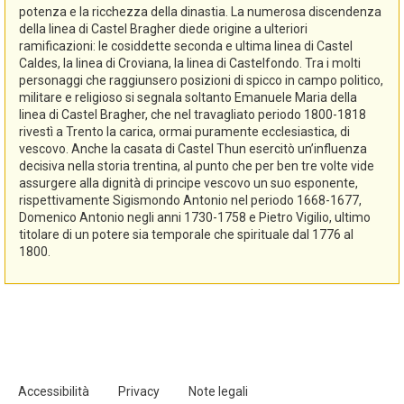
potenza e la ricchezza della dinastia. La numerosa discendenza
della linea di Castel Bragher diede origine a ulteriori
ramificazioni: le cosiddette seconda e ultima linea di Castel
Caldes, la linea di Croviana, la linea di Castelfondo. Tra i molti
personaggi che raggiunsero posizioni di spicco in campo politico,
militare e religioso si segnala soltanto Emanuele Maria della
linea di Castel Bragher, che nel travagliato periodo 1800-1818
rivestì a Trento la carica, ormai puramente ecclesiastica, di
vescovo. Anche la casata di Castel Thun esercitò un’influenza
decisiva nella storia trentina, al punto che per ben tre volte vide
assurgere alla dignità di principe vescovo un suo esponente,
rispettivamente Sigismondo Antonio nel periodo 1668-1677,
Domenico Antonio negli anni 1730-1758 e Pietro Vigilio, ultimo
titolare di un potere sia temporale che spirituale dal 1776 al
1800.
Accessibilità
Privacy
Note legali