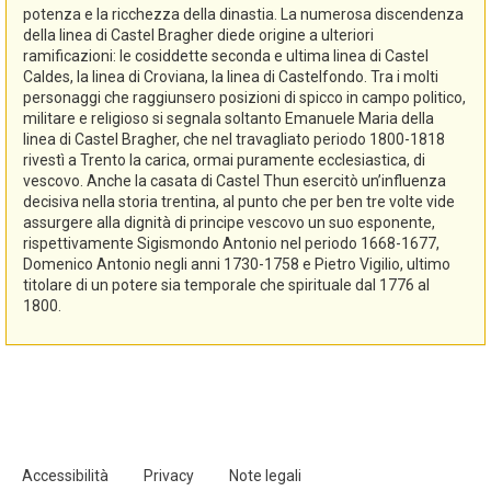
potenza e la ricchezza della dinastia. La numerosa discendenza
della linea di Castel Bragher diede origine a ulteriori
ramificazioni: le cosiddette seconda e ultima linea di Castel
Caldes, la linea di Croviana, la linea di Castelfondo. Tra i molti
personaggi che raggiunsero posizioni di spicco in campo politico,
militare e religioso si segnala soltanto Emanuele Maria della
linea di Castel Bragher, che nel travagliato periodo 1800-1818
rivestì a Trento la carica, ormai puramente ecclesiastica, di
vescovo. Anche la casata di Castel Thun esercitò un’influenza
decisiva nella storia trentina, al punto che per ben tre volte vide
assurgere alla dignità di principe vescovo un suo esponente,
rispettivamente Sigismondo Antonio nel periodo 1668-1677,
Domenico Antonio negli anni 1730-1758 e Pietro Vigilio, ultimo
titolare di un potere sia temporale che spirituale dal 1776 al
1800.
Accessibilità
Privacy
Note legali