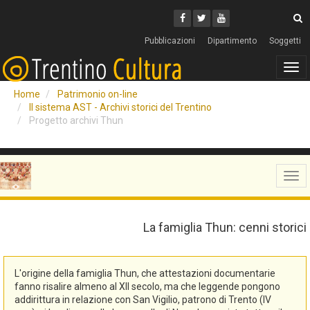
Cerca
Youtube
Facebook
Twitter
C
Pubblicazioni
Dipartimento
Soggetti
Tog
navi
Home
Patrimonio on-line
Il sistema AST - Archivi storici del Trentino
Progetto archivi Thun
Tog
navi
La famiglia Thun: cenni storici
L'origine della famiglia Thun, che attestazioni documentarie
fanno risalire almeno al XII secolo, ma che leggende pongono
addirittura in relazione con San Vigilio, patrono di Trento (IV