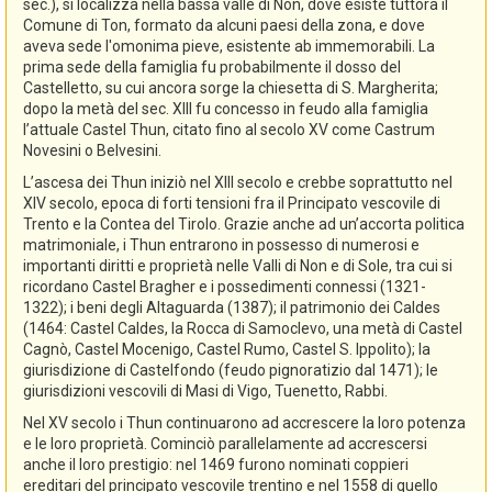
sec.), si localizza nella bassa valle di Non, dove esiste tuttora il
Comune di Ton, formato da alcuni paesi della zona, e dove
aveva sede l'omonima pieve, esistente ab immemorabili. La
prima sede della famiglia fu probabilmente il dosso del
Castelletto, su cui ancora sorge la chiesetta di S. Margherita;
dopo la metà del sec. XIII fu concesso in feudo alla famiglia
l’attuale Castel Thun, citato fino al secolo XV come Castrum
Novesini o Belvesini.
L’ascesa dei Thun iniziò nel XIII secolo e crebbe soprattutto nel
XIV secolo, epoca di forti tensioni fra il Principato vescovile di
Trento e la Contea del Tirolo. Grazie anche ad un’accorta politica
matrimoniale, i Thun entrarono in possesso di numerosi e
importanti diritti e proprietà nelle Valli di Non e di Sole, tra cui si
ricordano Castel Bragher e i possedimenti connessi (1321-
1322); i beni degli Altaguarda (1387); il patrimonio dei Caldes
(1464: Castel Caldes, la Rocca di Samoclevo, una metà di Castel
Cagnò, Castel Mocenigo, Castel Rumo, Castel S. Ippolito); la
giurisdizione di Castelfondo (feudo pignoratizio dal 1471); le
giurisdizioni vescovili di Masi di Vigo, Tuenetto, Rabbi.
Nel XV secolo i Thun continuarono ad accrescere la loro potenza
e le loro proprietà. Cominciò parallelamente ad accrescersi
anche il loro prestigio: nel 1469 furono nominati coppieri
ereditari del principato vescovile trentino e nel 1558 di quello