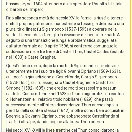
brissinese; nel 1604 ottennero dall’imperatore Rodolfo II il titolo
di baroni dell'Impero.
Fino alla seconda metà del secolo XVI la famiglia riuscì a tenere
unito il proprio patrimonio nonostante si fosse già delineata una
pluralità di linee; fu Sigismondo (1537-1595) a operare nella
veste di senior della famiglia la divisione dei beni in tre parti. A
seguito di una transazione lunga e problematica, suggellata
dall'atto formale del 9 aprile 1596, si confermò comunque la
suddivisione nelle tre linee di Castel Thun, Castel Caldes (estinta
nel 1633) e Castel Bragher.
Quest’ultimo ramo, dopo la morte di Sigismondo, si suddivise
ulteriormente fra i suoi tre figli: Giovanni Cipriano (1569-1631),
cui toccò la giurisdizione di Castelfondo; Giorgio Sigismondo
(1573-1651), cui fu assegnato Castel Bragher; e Cristoforo
Simone (1582-1635), che ereditò molti possessi ma nessun
castello. Costui ottenne nel 1628 in feudo pignoratizio la contea
di Hohenstein e il relativo titolo nobiliare (1629), che passò
successivamente all’intera discendenza Thun anche dopo la
perdita della contea stessa (1642); inoltre donò i beni acquisiti in
Boemia a Giovanni Cipriano, che abbandonato Castelfondo si
trasferì oltralpe, dando origine alla linea Thun boema.
Nei secoli XVII-XVIII le linee trentine dei Thun consolidarono la