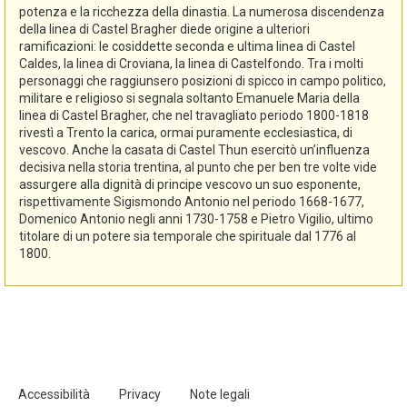
potenza e la ricchezza della dinastia. La numerosa discendenza
della linea di Castel Bragher diede origine a ulteriori
ramificazioni: le cosiddette seconda e ultima linea di Castel
Caldes, la linea di Croviana, la linea di Castelfondo. Tra i molti
personaggi che raggiunsero posizioni di spicco in campo politico,
militare e religioso si segnala soltanto Emanuele Maria della
linea di Castel Bragher, che nel travagliato periodo 1800-1818
rivestì a Trento la carica, ormai puramente ecclesiastica, di
vescovo. Anche la casata di Castel Thun esercitò un’influenza
decisiva nella storia trentina, al punto che per ben tre volte vide
assurgere alla dignità di principe vescovo un suo esponente,
rispettivamente Sigismondo Antonio nel periodo 1668-1677,
Domenico Antonio negli anni 1730-1758 e Pietro Vigilio, ultimo
titolare di un potere sia temporale che spirituale dal 1776 al
1800.
Accessibilità
Privacy
Note legali