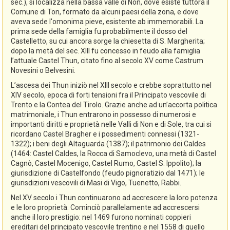
sec.), si localizza nella bassa valle di Non, dove esiste tuttora il
Comune di Ton, formato da alcuni paesi della zona, e dove
aveva sede l'omonima pieve, esistente ab immemorabili. La
prima sede della famiglia fu probabilmente il dosso del
Castelletto, su cui ancora sorge la chiesetta di S. Margherita;
dopo la metà del sec. XIII fu concesso in feudo alla famiglia
l’attuale Castel Thun, citato fino al secolo XV come Castrum
Novesini o Belvesini.
L’ascesa dei Thun iniziò nel XIII secolo e crebbe soprattutto nel
XIV secolo, epoca di forti tensioni fra il Principato vescovile di
Trento e la Contea del Tirolo. Grazie anche ad un’accorta politica
matrimoniale, i Thun entrarono in possesso di numerosi e
importanti diritti e proprietà nelle Valli di Non e di Sole, tra cui si
ricordano Castel Bragher e i possedimenti connessi (1321-
1322); i beni degli Altaguarda (1387); il patrimonio dei Caldes
(1464: Castel Caldes, la Rocca di Samoclevo, una metà di Castel
Cagnò, Castel Mocenigo, Castel Rumo, Castel S. Ippolito); la
giurisdizione di Castelfondo (feudo pignoratizio dal 1471); le
giurisdizioni vescovili di Masi di Vigo, Tuenetto, Rabbi.
Nel XV secolo i Thun continuarono ad accrescere la loro potenza
e le loro proprietà. Cominciò parallelamente ad accrescersi
anche il loro prestigio: nel 1469 furono nominati coppieri
ereditari del principato vescovile trentino e nel 1558 di quello