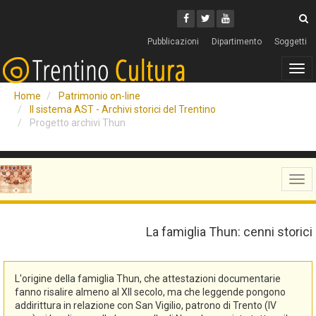
Cerca
Youtube
Facebook
Twitter
C
Pubblicazioni
Dipartimento
Soggetti
Tog
navi
Home
Patrimonio on-line
Il sistema AST - Archivi storici del Trentino
Progetto archivi Thun
Tog
navi
La famiglia Thun: cenni storici
L'origine della famiglia Thun, che attestazioni documentarie
fanno risalire almeno al XII secolo, ma che leggende pongono
addirittura in relazione con San Vigilio, patrono di Trento (IV