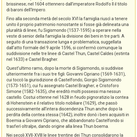
brissinese; nel 1604 ottennero dall’imperatore Rodolfo II il titolo
di baroni dell'Impero.
Fino alla seconda metà del secolo XVI la famiglia riuscì a tenere
unito il proprio patrimonio nonostante si fosse già delineata una
pluralità di linee; fu Sigismondo (1537-1595) a operare nella
veste di senior della famiglia la divisione dei beni in tre parti. A
seguito di una transazione lunga e problematica, suggellata
dall'atto formale del 9 aprile 1596, si confermò comunque la
suddivisione nelle tre linee di Castel Thun, Castel Caldes (estinta
nel 1633) e Castel Bragher.
Quest’ultimo ramo, dopo la morte di Sigismondo, si suddivise
ulteriormente fra i suoi tre figli: Giovanni Cipriano (1569-1631),
cui toccò la giurisdizione di Castelfondo; Giorgio Sigismondo
(1573-1651), cui fu assegnato Castel Bragher; e Cristoforo
Simone (1582-1635), che ereditò molti possessi ma nessun
castello. Costui ottenne nel 1628 in feudo pignoratizio la contea
di Hohenstein e il relativo titolo nobiliare (1629), che passò
successivamente all’intera discendenza Thun anche dopo la
perdita della contea stessa (1642); inoltre donò i beni acquisiti in
Boemia a Giovanni Cipriano, che abbandonato Castelfondo si
trasferì oltralpe, dando origine alla linea Thun boema.
Nei secoli XVII-XVIII le linee trentine dei Thun consolidarono la