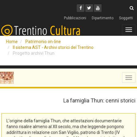
Cerca
Youtube
Facebook
Twitter
C
Pubblicazioni
Dipartimento
Soggetti
Tog
navi
Home
Patrimonio on-line
Il sistema AST - Archivi storici del Trentino
Progetto archivi Thun
Tog
navi
La famiglia Thun: cenni storici
L'origine della famiglia Thun, che attestazioni documentarie
fanno risalire almeno al XII secolo, ma che leggende pongono
addirittura in relazione con San Vigilio, patrono di Trento (IV