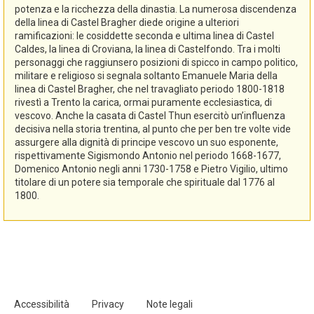
potenza e la ricchezza della dinastia. La numerosa discendenza
della linea di Castel Bragher diede origine a ulteriori
ramificazioni: le cosiddette seconda e ultima linea di Castel
Caldes, la linea di Croviana, la linea di Castelfondo. Tra i molti
personaggi che raggiunsero posizioni di spicco in campo politico,
militare e religioso si segnala soltanto Emanuele Maria della
linea di Castel Bragher, che nel travagliato periodo 1800-1818
rivestì a Trento la carica, ormai puramente ecclesiastica, di
vescovo. Anche la casata di Castel Thun esercitò un’influenza
decisiva nella storia trentina, al punto che per ben tre volte vide
assurgere alla dignità di principe vescovo un suo esponente,
rispettivamente Sigismondo Antonio nel periodo 1668-1677,
Domenico Antonio negli anni 1730-1758 e Pietro Vigilio, ultimo
titolare di un potere sia temporale che spirituale dal 1776 al
1800.
Accessibilità
Privacy
Note legali