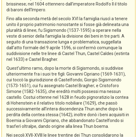
brissinese; nel 1604 ottennero dall’imperatore Rodolfo II il titolo
di baroni dell'Impero.
Fino alla seconda metà del secolo XVI la famiglia riuscì a tenere
unito il proprio patrimonio nonostante si fosse già delineata una
pluralità di linee; fu Sigismondo (1537-1595) a operare nella
veste di senior della famiglia la divisione dei beni in tre parti. A
seguito di una transazione lunga e problematica, suggellata
dall'atto formale del 9 aprile 1596, si confermò comunque la
suddivisione nelle tre linee di Castel Thun, Castel Caldes (estinta
nel 1633) e Castel Bragher.
Quest’ultimo ramo, dopo la morte di Sigismondo, si suddivise
ulteriormente fra i suoi tre figli: Giovanni Cipriano (1569-1631),
cui toccò la giurisdizione di Castelfondo; Giorgio Sigismondo
(1573-1651), cui fu assegnato Castel Bragher; e Cristoforo
Simone (1582-1635), che ereditò molti possessi ma nessun
castello. Costui ottenne nel 1628 in feudo pignoratizio la contea
di Hohenstein e il relativo titolo nobiliare (1629), che passò
successivamente all’intera discendenza Thun anche dopo la
perdita della contea stessa (1642); inoltre donò i beni acquisiti in
Boemia a Giovanni Cipriano, che abbandonato Castelfondo si
trasferì oltralpe, dando origine alla linea Thun boema.
Nei secoli XVII-XVIII le linee trentine dei Thun consolidarono la