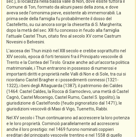
sec.), si localizza nella bassa valle di Non, dove esiste tuttora il
Comune di Ton, formato da alcuni paesi della zona, e dove
aveva sede l'omonima pieve, esistente ab immemorabili. La
prima sede della famiglia fu probabilmente il dosso del
Castelletto, su cui ancora sorge la chiesetta di S. Margherita;
dopo la metà del sec. XIII fu concesso in feudo alla famiglia
l’attuale Castel Thun, citato fino al secolo XV come Castrum
Novesini o Belvesini.
L’ascesa dei Thun iniziò nel XIII secolo e crebbe soprattutto nel
XIV secolo, epoca di forti tensioni fra il Principato vescovile di
Trento e la Contea del Tirolo. Grazie anche ad un’accorta politica
matrimoniale, i Thun entrarono in possesso di numerosi e
importanti diritti e proprietà nelle Valli di Non e di Sole, tra cui si
ricordano Castel Bragher e i possedimenti connessi (1321-
1322); i beni degli Altaguarda (1387); il patrimonio dei Caldes
(1464: Castel Caldes, la Rocca di Samoclevo, una metà di Castel
Cagnò, Castel Mocenigo, Castel Rumo, Castel S. Ippolito); la
giurisdizione di Castelfondo (feudo pignoratizio dal 1471); le
giurisdizioni vescovili di Masi di Vigo, Tuenetto, Rabbi.
Nel XV secolo i Thun continuarono ad accrescere la loro potenza
e le loro proprietà. Cominciò parallelamente ad accrescersi
anche il loro prestigio: nel 1469 furono nominati coppieri
ereditari del principato vescovile trentino e nel 1558 di quello