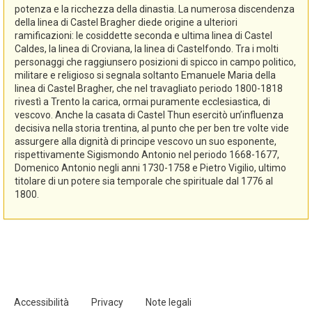
potenza e la ricchezza della dinastia. La numerosa discendenza
della linea di Castel Bragher diede origine a ulteriori
ramificazioni: le cosiddette seconda e ultima linea di Castel
Caldes, la linea di Croviana, la linea di Castelfondo. Tra i molti
personaggi che raggiunsero posizioni di spicco in campo politico,
militare e religioso si segnala soltanto Emanuele Maria della
linea di Castel Bragher, che nel travagliato periodo 1800-1818
rivestì a Trento la carica, ormai puramente ecclesiastica, di
vescovo. Anche la casata di Castel Thun esercitò un’influenza
decisiva nella storia trentina, al punto che per ben tre volte vide
assurgere alla dignità di principe vescovo un suo esponente,
rispettivamente Sigismondo Antonio nel periodo 1668-1677,
Domenico Antonio negli anni 1730-1758 e Pietro Vigilio, ultimo
titolare di un potere sia temporale che spirituale dal 1776 al
1800.
Accessibilità
Privacy
Note legali