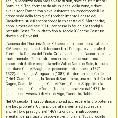
sec.), si localizza nella bassa valle di Non, dove esiste tuttora il
Comune di Ton, formato da alcuni paesi della zona, e dove
aveva sede l'omonima pieve, esistente ab immemorabili. La
prima sede della famiglia fu probabilmente il dosso del
Castelletto, su cui ancora sorge la chiesetta di S. Margherita;
dopo la metà del sec. XIII fu concesso in feudo alla famiglia
l’attuale Castel Thun, citato fino al secolo XV come Castrum
Novesini o Belvesini.
L’ascesa dei Thun iniziò nel XIII secolo e crebbe soprattutto nel
XIV secolo, epoca di forti tensioni fra il Principato vescovile di
Trento e la Contea del Tirolo. Grazie anche ad un’accorta politica
matrimoniale, i Thun entrarono in possesso di numerosi e
importanti diritti e proprietà nelle Valli di Non e di Sole, tra cui si
ricordano Castel Bragher e i possedimenti connessi (1321-
1322); i beni degli Altaguarda (1387); il patrimonio dei Caldes
(1464: Castel Caldes, la Rocca di Samoclevo, una metà di Castel
Cagnò, Castel Mocenigo, Castel Rumo, Castel S. Ippolito); la
giurisdizione di Castelfondo (feudo pignoratizio dal 1471); le
giurisdizioni vescovili di Masi di Vigo, Tuenetto, Rabbi.
Nel XV secolo i Thun continuarono ad accrescere la loro potenza
e le loro proprietà. Cominciò parallelamente ad accrescersi
anche il loro prestigio: nel 1469 furono nominati coppieri
ereditari del principato vescovile trentino e nel 1558 di quello