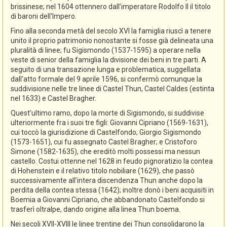
brissinese; nel 1604 ottennero dall’imperatore Rodolfo II il titolo
di baroni dell'Impero.
Fino alla seconda metà del secolo XVI la famiglia riuscì a tenere
unito il proprio patrimonio nonostante si fosse già delineata una
pluralità di linee; fu Sigismondo (1537-1595) a operare nella
veste di senior della famiglia la divisione dei beni in tre parti. A
seguito di una transazione lunga e problematica, suggellata
dall'atto formale del 9 aprile 1596, si confermò comunque la
suddivisione nelle tre linee di Castel Thun, Castel Caldes (estinta
nel 1633) e Castel Bragher.
Quest’ultimo ramo, dopo la morte di Sigismondo, si suddivise
ulteriormente fra i suoi tre figli: Giovanni Cipriano (1569-1631),
cui toccò la giurisdizione di Castelfondo; Giorgio Sigismondo
(1573-1651), cui fu assegnato Castel Bragher; e Cristoforo
Simone (1582-1635), che ereditò molti possessi ma nessun
castello. Costui ottenne nel 1628 in feudo pignoratizio la contea
di Hohenstein e il relativo titolo nobiliare (1629), che passò
successivamente all’intera discendenza Thun anche dopo la
perdita della contea stessa (1642); inoltre donò i beni acquisiti in
Boemia a Giovanni Cipriano, che abbandonato Castelfondo si
trasferì oltralpe, dando origine alla linea Thun boema.
Nei secoli XVII-XVIII le linee trentine dei Thun consolidarono la