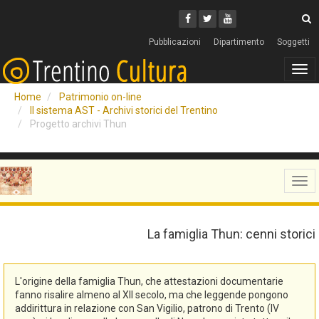
Cerca
Youtube
Facebook
Twitter
C
Pubblicazioni
Dipartimento
Soggetti
Tog
navi
Home
Patrimonio on-line
Il sistema AST - Archivi storici del Trentino
Progetto archivi Thun
Tog
navi
La famiglia Thun: cenni storici
L'origine della famiglia Thun, che attestazioni documentarie
fanno risalire almeno al XII secolo, ma che leggende pongono
addirittura in relazione con San Vigilio, patrono di Trento (IV