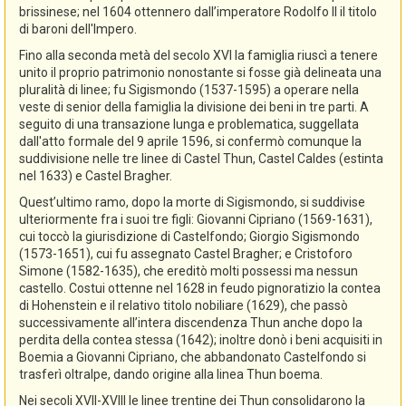
brissinese; nel 1604 ottennero dall’imperatore Rodolfo II il titolo
di baroni dell'Impero.
Fino alla seconda metà del secolo XVI la famiglia riuscì a tenere
unito il proprio patrimonio nonostante si fosse già delineata una
pluralità di linee; fu Sigismondo (1537-1595) a operare nella
veste di senior della famiglia la divisione dei beni in tre parti. A
seguito di una transazione lunga e problematica, suggellata
dall'atto formale del 9 aprile 1596, si confermò comunque la
suddivisione nelle tre linee di Castel Thun, Castel Caldes (estinta
nel 1633) e Castel Bragher.
Quest’ultimo ramo, dopo la morte di Sigismondo, si suddivise
ulteriormente fra i suoi tre figli: Giovanni Cipriano (1569-1631),
cui toccò la giurisdizione di Castelfondo; Giorgio Sigismondo
(1573-1651), cui fu assegnato Castel Bragher; e Cristoforo
Simone (1582-1635), che ereditò molti possessi ma nessun
castello. Costui ottenne nel 1628 in feudo pignoratizio la contea
di Hohenstein e il relativo titolo nobiliare (1629), che passò
successivamente all’intera discendenza Thun anche dopo la
perdita della contea stessa (1642); inoltre donò i beni acquisiti in
Boemia a Giovanni Cipriano, che abbandonato Castelfondo si
trasferì oltralpe, dando origine alla linea Thun boema.
Nei secoli XVII-XVIII le linee trentine dei Thun consolidarono la