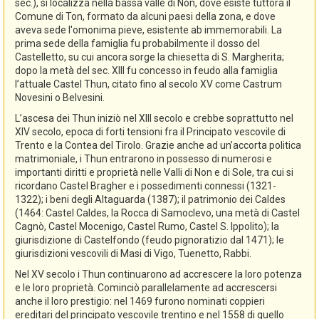
sec.), si localizza nella bassa valle di Non, dove esiste tuttora il
Comune di Ton, formato da alcuni paesi della zona, e dove
aveva sede l'omonima pieve, esistente ab immemorabili. La
prima sede della famiglia fu probabilmente il dosso del
Castelletto, su cui ancora sorge la chiesetta di S. Margherita;
dopo la metà del sec. XIII fu concesso in feudo alla famiglia
l’attuale Castel Thun, citato fino al secolo XV come Castrum
Novesini o Belvesini.
L’ascesa dei Thun iniziò nel XIII secolo e crebbe soprattutto nel
XIV secolo, epoca di forti tensioni fra il Principato vescovile di
Trento e la Contea del Tirolo. Grazie anche ad un’accorta politica
matrimoniale, i Thun entrarono in possesso di numerosi e
importanti diritti e proprietà nelle Valli di Non e di Sole, tra cui si
ricordano Castel Bragher e i possedimenti connessi (1321-
1322); i beni degli Altaguarda (1387); il patrimonio dei Caldes
(1464: Castel Caldes, la Rocca di Samoclevo, una metà di Castel
Cagnò, Castel Mocenigo, Castel Rumo, Castel S. Ippolito); la
giurisdizione di Castelfondo (feudo pignoratizio dal 1471); le
giurisdizioni vescovili di Masi di Vigo, Tuenetto, Rabbi.
Nel XV secolo i Thun continuarono ad accrescere la loro potenza
e le loro proprietà. Cominciò parallelamente ad accrescersi
anche il loro prestigio: nel 1469 furono nominati coppieri
ereditari del principato vescovile trentino e nel 1558 di quello