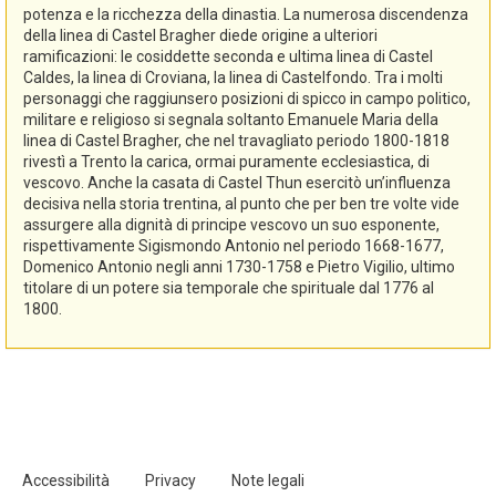
potenza e la ricchezza della dinastia. La numerosa discendenza
della linea di Castel Bragher diede origine a ulteriori
ramificazioni: le cosiddette seconda e ultima linea di Castel
Caldes, la linea di Croviana, la linea di Castelfondo. Tra i molti
personaggi che raggiunsero posizioni di spicco in campo politico,
militare e religioso si segnala soltanto Emanuele Maria della
linea di Castel Bragher, che nel travagliato periodo 1800-1818
rivestì a Trento la carica, ormai puramente ecclesiastica, di
vescovo. Anche la casata di Castel Thun esercitò un’influenza
decisiva nella storia trentina, al punto che per ben tre volte vide
assurgere alla dignità di principe vescovo un suo esponente,
rispettivamente Sigismondo Antonio nel periodo 1668-1677,
Domenico Antonio negli anni 1730-1758 e Pietro Vigilio, ultimo
titolare di un potere sia temporale che spirituale dal 1776 al
1800.
Accessibilità
Privacy
Note legali