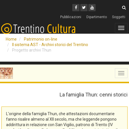
Cerca
Youtube
Facebook
Twitter
C
Pubblicazioni
Dipartimento
Soggetti
Tog
navi
Home
Patrimonio on-line
Il sistema AST - Archivi storici del Trentino
Progetto archivi Thun
Tog
navi
La famiglia Thun: cenni storici
L'origine della famiglia Thun, che attestazioni documentarie
fanno risalire almeno al XII secolo, ma che leggende pongono
addirittura in relazione con San Vigilio, patrono di Trento (IV