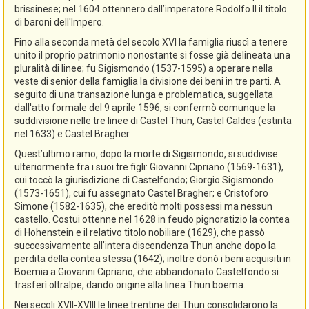
brissinese; nel 1604 ottennero dall’imperatore Rodolfo II il titolo
di baroni dell'Impero.
Fino alla seconda metà del secolo XVI la famiglia riuscì a tenere
unito il proprio patrimonio nonostante si fosse già delineata una
pluralità di linee; fu Sigismondo (1537-1595) a operare nella
veste di senior della famiglia la divisione dei beni in tre parti. A
seguito di una transazione lunga e problematica, suggellata
dall'atto formale del 9 aprile 1596, si confermò comunque la
suddivisione nelle tre linee di Castel Thun, Castel Caldes (estinta
nel 1633) e Castel Bragher.
Quest’ultimo ramo, dopo la morte di Sigismondo, si suddivise
ulteriormente fra i suoi tre figli: Giovanni Cipriano (1569-1631),
cui toccò la giurisdizione di Castelfondo; Giorgio Sigismondo
(1573-1651), cui fu assegnato Castel Bragher; e Cristoforo
Simone (1582-1635), che ereditò molti possessi ma nessun
castello. Costui ottenne nel 1628 in feudo pignoratizio la contea
di Hohenstein e il relativo titolo nobiliare (1629), che passò
successivamente all’intera discendenza Thun anche dopo la
perdita della contea stessa (1642); inoltre donò i beni acquisiti in
Boemia a Giovanni Cipriano, che abbandonato Castelfondo si
trasferì oltralpe, dando origine alla linea Thun boema.
Nei secoli XVII-XVIII le linee trentine dei Thun consolidarono la