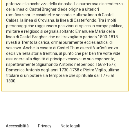
potenza e la ricchezza della dinastia. La numerosa discendenza
della linea di Castel Bragher diede origine a ulteriori
ramificazioni: le cosiddette seconda e ultima linea di Castel
Caldes, la linea di Croviana, la linea di Castelfondo. Tra i molti
personaggi che raggiunsero posizioni di spicco in campo politico,
militare e religioso si segnala soltanto Emanuele Maria della
linea di Castel Bragher, che nel travagliato periodo 1800-1818
rivestì a Trento la carica, ormai puramente ecclesiastica, di
vescovo. Anche la casata di Castel Thun esercitò un’influenza
decisiva nella storia trentina, al punto che per ben tre volte vide
assurgere alla dignità di principe vescovo un suo esponente,
rispettivamente Sigismondo Antonio nel periodo 1668-1677,
Domenico Antonio negli anni 1730-1758 e Pietro Vigilio, ultimo
titolare di un potere sia temporale che spirituale dal 1776 al
1800.
Accessibilità
Privacy
Note legali