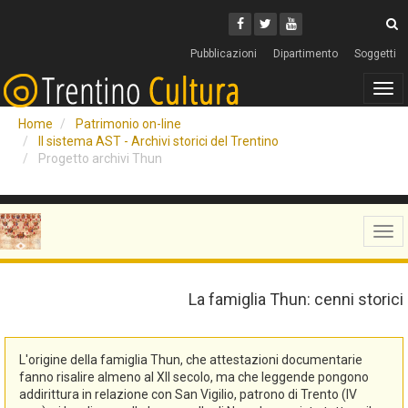
Cerca
Youtube
Facebook
Twitter
C
Pubblicazioni
Dipartimento
Soggetti
Tog
navi
Home
Patrimonio on-line
Il sistema AST - Archivi storici del Trentino
Progetto archivi Thun
Tog
navi
La famiglia Thun: cenni storici
L'origine della famiglia Thun, che attestazioni documentarie
fanno risalire almeno al XII secolo, ma che leggende pongono
addirittura in relazione con San Vigilio, patrono di Trento (IV