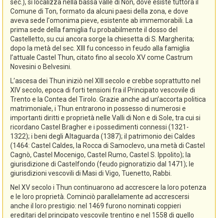
sec.), si localizza nella bassa valle di Non, dove esiste tuttora il
Comune di Ton, formato da alcuni paesi della zona, e dove
aveva sede l'omonima pieve, esistente ab immemorabili. La
prima sede della famiglia fu probabilmente il dosso del
Castelletto, su cui ancora sorge la chiesetta di S. Margherita;
dopo la metà del sec. XIII fu concesso in feudo alla famiglia
l’attuale Castel Thun, citato fino al secolo XV come Castrum
Novesini o Belvesini.
L’ascesa dei Thun iniziò nel XIII secolo e crebbe soprattutto nel
XIV secolo, epoca di forti tensioni fra il Principato vescovile di
Trento e la Contea del Tirolo. Grazie anche ad un’accorta politica
matrimoniale, i Thun entrarono in possesso di numerosi e
importanti diritti e proprietà nelle Valli di Non e di Sole, tra cui si
ricordano Castel Bragher e i possedimenti connessi (1321-
1322); i beni degli Altaguarda (1387); il patrimonio dei Caldes
(1464: Castel Caldes, la Rocca di Samoclevo, una metà di Castel
Cagnò, Castel Mocenigo, Castel Rumo, Castel S. Ippolito); la
giurisdizione di Castelfondo (feudo pignoratizio dal 1471); le
giurisdizioni vescovili di Masi di Vigo, Tuenetto, Rabbi.
Nel XV secolo i Thun continuarono ad accrescere la loro potenza
e le loro proprietà. Cominciò parallelamente ad accrescersi
anche il loro prestigio: nel 1469 furono nominati coppieri
ereditari del principato vescovile trentino e nel 1558 di quello