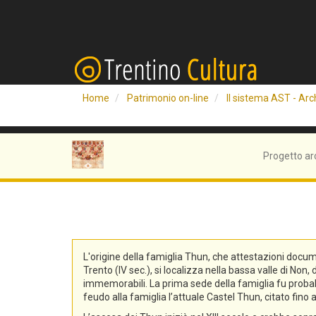
Home
Patrimonio on-line
Il sistema AST - Arch
Progetto ar
L'origine della famiglia Thun, che attestazioni docum
Trento (IV sec.), si localizza nella bassa valle di No
immemorabili. La prima sede della famiglia fu probabi
feudo alla famiglia l’attuale Castel Thun, citato fin