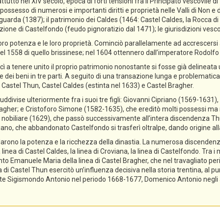
ttutto nel XIV secolo, epoca di forti tensioni fra il Principato vescovile d
ossesso di numerosi e importanti diritti e proprietà nelle Valli di Non e di
guarda (1387); il patrimonio dei Caldes (1464: Castel Caldes, la Rocca 
zione di Castelfondo (feudo pignoratizio dal 1471); le giurisdizioni vescov
ro potenza e le loro proprietà. Cominciò parallelamente ad accrescersi a
el 1558 di quello brissinese; nel 1604 ottennero dall’imperatore Rodolfo II 
cì a tenere unito il proprio patrimonio nonostante si fosse già delineata
ne dei beni in tre parti. A seguito di una transazione lunga e problematica,
 Castel Thun, Castel Caldes (estinta nel 1633) e Castel Bragher.
divise ulteriormente fra i suoi tre figli: Giovanni Cipriano (1569-1631), 
gher; e Cristoforo Simone (1582-1635), che ereditò molti possessi ma n
tolo nobiliare (1629), che passò successivamente all’intera discendenza T
priano, che abbandonato Castelfondo si trasferì oltralpe, dando origine a
lidarono la potenza e la ricchezza della dinastia. La numerosa discendenz
 linea di Castel Caldes, la linea di Croviana, la linea di Castelfondo. Tra 
tanto Emanuele Maria della linea di Castel Bragher, che nel travagliato pe
i Castel Thun esercitò un’influenza decisiva nella storia trentina, al pu
e Sigismondo Antonio nel periodo 1668-1677, Domenico Antonio negli ann