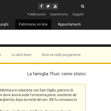
Cerca
Youtube
Facebook
Twitter
Cerca
Pubblicazioni
Dipartimento
Soggetti
uoghi
Patrimonio on-line
Appuntamenti
Le altre linee
Ricerca nelle pergamene
La famiglia Thun: cenni storici
rittura in relazione con San Vigilio, patrono di
na, e dove aveva sede l'omonima pieve, esistente ab
rgherita; dopo la metà del sec. XIII fu concesso in