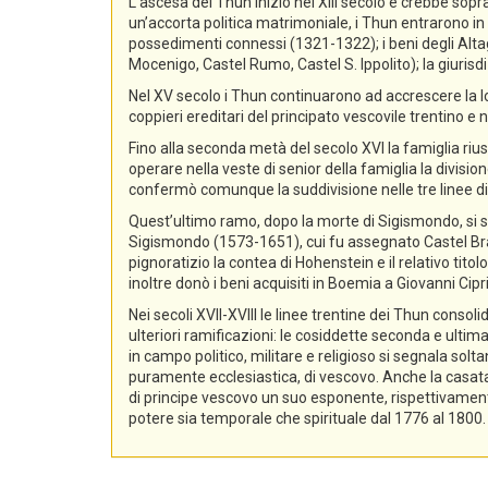
L’ascesa dei Thun iniziò nel XIII secolo e crebbe sopra
un’accorta politica matrimoniale, i Thun entrarono in p
possedimenti connessi (1321-1322); i beni degli Alta
Mocenigo, Castel Rumo, Castel S. Ippolito); la giurisdi
Nel XV secolo i Thun continuarono ad accrescere la lo
coppieri ereditari del principato vescovile trentino e n
Fino alla seconda metà del secolo XVI la famiglia rius
operare nella veste di senior della famiglia la divisio
confermò comunque la suddivisione nelle tre linee di
Quest’ultimo ramo, dopo la morte di Sigismondo, si sud
Sigismondo (1573-1651), cui fu assegnato Castel Bra
pignoratizio la contea di Hohenstein e il relativo ti
inoltre donò i beni acquisiti in Boemia a Giovanni Ci
Nei secoli XVII-XVIII le linee trentine dei Thun conso
ulteriori ramificazioni: le cosiddette seconda e ultima
in campo politico, militare e religioso si segnala sol
puramente ecclesiastica, di vescovo. Anche la casata d
di principe vescovo un suo esponente, rispettivament
potere sia temporale che spirituale dal 1776 al 1800.