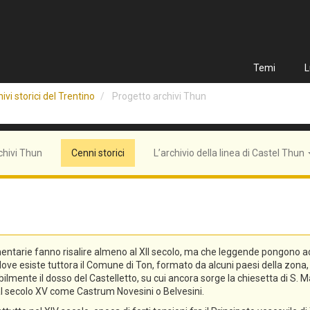
Temi
L
ivi storici del Trentino
Progetto archivi Thun
chivi Thun
Cenni storici
L’archivio della linea di Castel Thun
entarie fanno risalire almeno al XII secolo, ma che leggende pongono addi
n, dove esiste tuttora il Comune di Ton, formato da alcuni paesi della zo
lmente il dosso del Castelletto, su cui ancora sorge la chiesetta di S. Ma
o al secolo XV come Castrum Novesini o Belvesini.