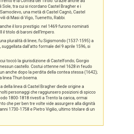
i Trento e la Contea del Tirolo. Grazie anche ad
 Sole, tra cui si ricordano Castel Bragher e i
di Samoclevo, una metà di Castel Cagnò, Castel
ili di Masi di Vigo, Tuenetto, Rabbi.
nche il loro prestigio: nel 1469 furono nominati
il titolo di baroni dell'Impero.
 una pluralità di linee; fu Sigismondo (1537-1595) a
 suggellata dall'atto formale del 9 aprile 1596, si
cui toccò la giurisdizione di Castelfondo; Giorgio
essun castello. Costui ottenne nel 1628 in feudo
hun anche dopo la perdita della contea stessa (1642);
lla linea Thun boema.
a della linea di Castel Bragher diede origine a
i molti personaggi che raggiunsero posizioni di spicco
riodo 1800-1818 rivestì a Trento la carica, ormai
nto che per ben tre volte vide assurgere alla dignità
i 1730-1758 e Pietro Vigilio, ultimo titolare di un