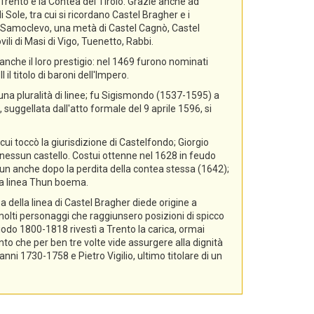
i Trento e la Contea del Tirolo. Grazie anche ad
 Sole, tra cui si ricordano Castel Bragher e i
di Samoclevo, una metà di Castel Cagnò, Castel
ili di Masi di Vigo, Tuenetto, Rabbi.
nche il loro prestigio: nel 1469 furono nominati
il titolo di baroni dell'Impero.
 una pluralità di linee; fu Sigismondo (1537-1595) a
 suggellata dall'atto formale del 9 aprile 1596, si
cui toccò la giurisdizione di Castelfondo; Giorgio
essun castello. Costui ottenne nel 1628 in feudo
hun anche dopo la perdita della contea stessa (1642);
lla linea Thun boema.
a della linea di Castel Bragher diede origine a
i molti personaggi che raggiunsero posizioni di spicco
riodo 1800-1818 rivestì a Trento la carica, ormai
nto che per ben tre volte vide assurgere alla dignità
i 1730-1758 e Pietro Vigilio, ultimo titolare di un