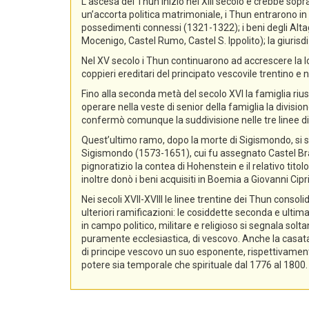
L’ascesa dei Thun iniziò nel XIII secolo e crebbe sopra
un’accorta politica matrimoniale, i Thun entrarono in p
possedimenti connessi (1321-1322); i beni degli Alta
Mocenigo, Castel Rumo, Castel S. Ippolito); la giurisdi
Nel XV secolo i Thun continuarono ad accrescere la lo
coppieri ereditari del principato vescovile trentino e n
Fino alla seconda metà del secolo XVI la famiglia rius
operare nella veste di senior della famiglia la divisio
confermò comunque la suddivisione nelle tre linee di
Quest’ultimo ramo, dopo la morte di Sigismondo, si sud
Sigismondo (1573-1651), cui fu assegnato Castel Bra
pignoratizio la contea di Hohenstein e il relativo ti
inoltre donò i beni acquisiti in Boemia a Giovanni Ci
Nei secoli XVII-XVIII le linee trentine dei Thun conso
ulteriori ramificazioni: le cosiddette seconda e ultima
in campo politico, militare e religioso si segnala sol
puramente ecclesiastica, di vescovo. Anche la casata d
di principe vescovo un suo esponente, rispettivament
potere sia temporale che spirituale dal 1776 al 1800.