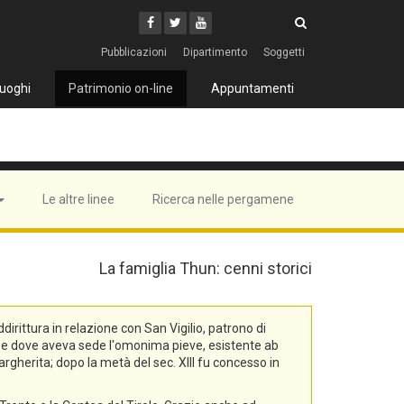
Cerca
Youtube
Facebook
Twitter
Cerca
Pubblicazioni
Dipartimento
Soggetti
uoghi
Patrimonio on-line
Appuntamenti
Le altre linee
Ricerca nelle pergamene
La famiglia Thun: cenni storici
rittura in relazione con San Vigilio, patrono di
na, e dove aveva sede l'omonima pieve, esistente ab
rgherita; dopo la metà del sec. XIII fu concesso in