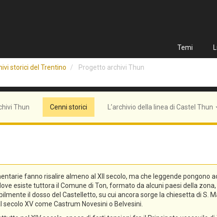
Temi
L
ivi storici del Trentino
Progetto archivi Thun
chivi Thun
Cenni storici
L’archivio della linea di Castel Thun
entarie fanno risalire almeno al XII secolo, ma che leggende pongono addi
n, dove esiste tuttora il Comune di Ton, formato da alcuni paesi della zo
lmente il dosso del Castelletto, su cui ancora sorge la chiesetta di S. Ma
o al secolo XV come Castrum Novesini o Belvesini.