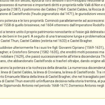
ttutto nel XIV secolo, epoca di forti tensioni fra il Principato vescovile d
ossesso di numerosi e importanti diritti e proprietà nelle Valli di Non e di
guarda (1387); il patrimonio dei Caldes (1464: Castel Caldes, la Rocca 
zione di Castelfondo (feudo pignoratizio dal 1471); le giurisdizioni vescov
ro potenza e le loro proprietà. Cominciò parallelamente ad accrescersi a
el 1558 di quello brissinese; nel 1604 ottennero dall’imperatore Rodolfo II 
cì a tenere unito il proprio patrimonio nonostante si fosse già delineata
ne dei beni in tre parti. A seguito di una transazione lunga e problematica,
 Castel Thun, Castel Caldes (estinta nel 1633) e Castel Bragher.
divise ulteriormente fra i suoi tre figli: Giovanni Cipriano (1569-1631), 
gher; e Cristoforo Simone (1582-1635), che ereditò molti possessi ma n
tolo nobiliare (1629), che passò successivamente all’intera discendenza T
priano, che abbandonato Castelfondo si trasferì oltralpe, dando origine a
lidarono la potenza e la ricchezza della dinastia. La numerosa discendenz
 linea di Castel Caldes, la linea di Croviana, la linea di Castelfondo. Tra 
tanto Emanuele Maria della linea di Castel Bragher, che nel travagliato pe
i Castel Thun esercitò un’influenza decisiva nella storia trentina, al pu
e Sigismondo Antonio nel periodo 1668-1677, Domenico Antonio negli ann