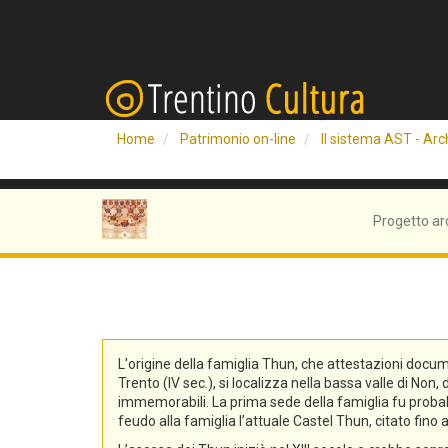
Home
Patrimonio on-line
Il sistema AST - Arch
Progetto ar
L'origine della famiglia Thun, che attestazioni docum
Trento (IV sec.), si localizza nella bassa valle di No
immemorabili. La prima sede della famiglia fu probabi
feudo alla famiglia l’attuale Castel Thun, citato fin