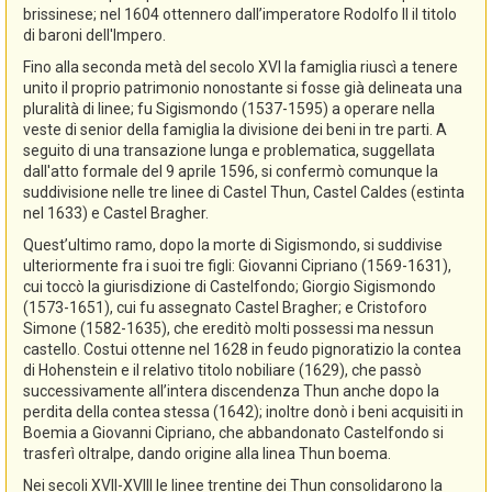
brissinese; nel 1604 ottennero dall’imperatore Rodolfo II il titolo
di baroni dell'Impero.
Fino alla seconda metà del secolo XVI la famiglia riuscì a tenere
unito il proprio patrimonio nonostante si fosse già delineata una
pluralità di linee; fu Sigismondo (1537-1595) a operare nella
veste di senior della famiglia la divisione dei beni in tre parti. A
seguito di una transazione lunga e problematica, suggellata
dall'atto formale del 9 aprile 1596, si confermò comunque la
suddivisione nelle tre linee di Castel Thun, Castel Caldes (estinta
nel 1633) e Castel Bragher.
Quest’ultimo ramo, dopo la morte di Sigismondo, si suddivise
ulteriormente fra i suoi tre figli: Giovanni Cipriano (1569-1631),
cui toccò la giurisdizione di Castelfondo; Giorgio Sigismondo
(1573-1651), cui fu assegnato Castel Bragher; e Cristoforo
Simone (1582-1635), che ereditò molti possessi ma nessun
castello. Costui ottenne nel 1628 in feudo pignoratizio la contea
di Hohenstein e il relativo titolo nobiliare (1629), che passò
successivamente all’intera discendenza Thun anche dopo la
perdita della contea stessa (1642); inoltre donò i beni acquisiti in
Boemia a Giovanni Cipriano, che abbandonato Castelfondo si
trasferì oltralpe, dando origine alla linea Thun boema.
Nei secoli XVII-XVIII le linee trentine dei Thun consolidarono la