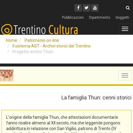
Cerca
Youtube
Facebook
Twitter
C
Pubblicazioni
Dipartimento
Soggetti
Tog
navi
Home
Patrimonio on-line
Il sistema AST - Archivi storici del Trentino
Progetto archivi Thun
Tog
navi
La famiglia Thun: cenni storici
L'origine della famiglia Thun, che attestazioni documentarie
fanno risalire almeno al XII secolo, ma che leggende pongono
addirittura in relazione con San Vigilio, patrono di Trento (IV