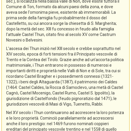
sec.), si localizza nella bassa valle di Non, dove esiste tuttora il
Comune di Ton, formato da alcuni paesi della zona, e dove
aveva sede l'omonima pieve, esistente ab immemorabili. La
prima sede della famiglia fu probabilmente il dosso del
Castelletto, su cui ancora sorge la chiesetta di S. Margherita;
dopo la metà del sec. XIII fu concesso in feudo alla famiglia
l’attuale Castel Thun, citato fino al secolo XV come Castrum
Novesini o Belvesini.
L’ascesa dei Thun iniziò nel XIII secolo e crebbe soprattutto nel
XIV secolo, epoca di forti tensioni fra il Principato vescovile di
Trento e la Contea del Tirolo. Grazie anche ad un’accorta politica
matrimoniale, i Thun entrarono in possesso di numerosi e
importanti diritti e proprietà nelle Valli di Non e di Sole, tra cui si
ricordano Castel Bragher e i possedimenti connessi (1321-
1322); i beni degli Altaguarda (1387); il patrimonio dei Caldes
(1464: Castel Caldes, la Rocca di Samoclevo, una metà di Castel
Cagnò, Castel Mocenigo, Castel Rumo, Castel S. Ippolito); la
giurisdizione di Castelfondo (feudo pignoratizio dal 1471); le
giurisdizioni vescovili di Masi di Vigo, Tuenetto, Rabbi.
Nel XV secolo i Thun continuarono ad accrescere la loro potenza
e le loro proprietà. Cominciò parallelamente ad accrescersi
anche il loro prestigio: nel 1469 furono nominati coppieri
ereditari del principato vescovile trentino e nel 1558 di quello