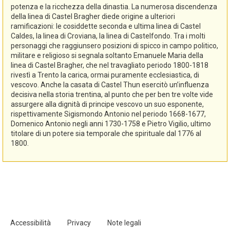
potenza e la ricchezza della dinastia. La numerosa discendenza
della linea di Castel Bragher diede origine a ulteriori
ramificazioni: le cosiddette seconda e ultima linea di Castel
Caldes, la linea di Croviana, la linea di Castelfondo. Tra i molti
personaggi che raggiunsero posizioni di spicco in campo politico,
militare e religioso si segnala soltanto Emanuele Maria della
linea di Castel Bragher, che nel travagliato periodo 1800-1818
rivestì a Trento la carica, ormai puramente ecclesiastica, di
vescovo. Anche la casata di Castel Thun esercitò un’influenza
decisiva nella storia trentina, al punto che per ben tre volte vide
assurgere alla dignità di principe vescovo un suo esponente,
rispettivamente Sigismondo Antonio nel periodo 1668-1677,
Domenico Antonio negli anni 1730-1758 e Pietro Vigilio, ultimo
titolare di un potere sia temporale che spirituale dal 1776 al
1800.
Accessibilità
Privacy
Note legali