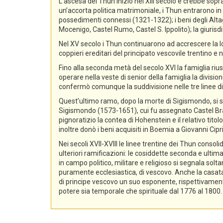
L’ascesa dei Thun iniziò nel XIII secolo e crebbe sopra
un’accorta politica matrimoniale, i Thun entrarono in p
possedimenti connessi (1321-1322); i beni degli Alta
Mocenigo, Castel Rumo, Castel S. Ippolito); la giurisdi
Nel XV secolo i Thun continuarono ad accrescere la lo
coppieri ereditari del principato vescovile trentino e n
Fino alla seconda metà del secolo XVI la famiglia rius
operare nella veste di senior della famiglia la divisio
confermò comunque la suddivisione nelle tre linee di
Quest’ultimo ramo, dopo la morte di Sigismondo, si sud
Sigismondo (1573-1651), cui fu assegnato Castel Bra
pignoratizio la contea di Hohenstein e il relativo ti
inoltre donò i beni acquisiti in Boemia a Giovanni Ci
Nei secoli XVII-XVIII le linee trentine dei Thun conso
ulteriori ramificazioni: le cosiddette seconda e ultima
in campo politico, militare e religioso si segnala sol
puramente ecclesiastica, di vescovo. Anche la casata d
di principe vescovo un suo esponente, rispettivament
potere sia temporale che spirituale dal 1776 al 1800.