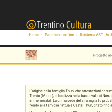
Home
Patrimonio on-line
Il sistema AST - Arch
Progetto ar
L'origine della famiglia Thun, che attestazioni docum
Trento (IV sec.), si localizza nella bassa valle di No
immemorabili. La prima sede della famiglia fu probabi
feudo alla famiglia l’attuale Castel Thun, citato fin