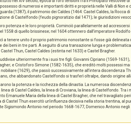
ttutto nel XIV secolo, epoca di forti tensioni fra il Principato vescovile d
ossesso di numerosi e importanti diritti e proprietà nelle Valli di Non e di
guarda (1387); il patrimonio dei Caldes (1464: Castel Caldes, la Rocca 
zione di Castelfondo (feudo pignoratizio dal 1471); le giurisdizioni vescov
ro potenza e le loro proprietà. Cominciò parallelamente ad accrescersi a
el 1558 di quello brissinese; nel 1604 ottennero dall’imperatore Rodolfo II 
cì a tenere unito il proprio patrimonio nonostante si fosse già delineata
ne dei beni in tre parti. A seguito di una transazione lunga e problematica,
 Castel Thun, Castel Caldes (estinta nel 1633) e Castel Bragher.
divise ulteriormente fra i suoi tre figli: Giovanni Cipriano (1569-1631), 
gher; e Cristoforo Simone (1582-1635), che ereditò molti possessi ma n
tolo nobiliare (1629), che passò successivamente all’intera discendenza T
priano, che abbandonato Castelfondo si trasferì oltralpe, dando origine a
lidarono la potenza e la ricchezza della dinastia. La numerosa discendenz
 linea di Castel Caldes, la linea di Croviana, la linea di Castelfondo. Tra 
tanto Emanuele Maria della linea di Castel Bragher, che nel travagliato pe
i Castel Thun esercitò un’influenza decisiva nella storia trentina, al pu
e Sigismondo Antonio nel periodo 1668-1677, Domenico Antonio negli ann