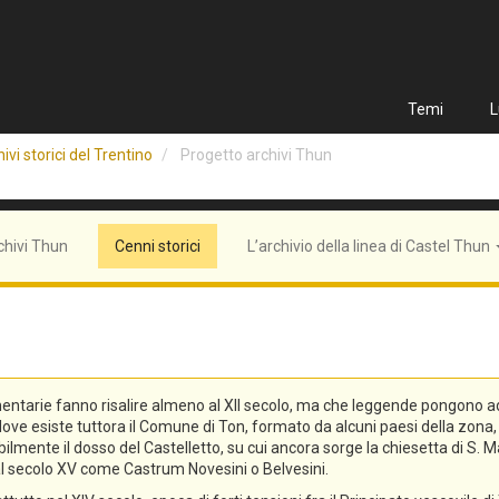
Temi
L
ivi storici del Trentino
Progetto archivi Thun
chivi Thun
Cenni storici
L’archivio della linea di Castel Thun
entarie fanno risalire almeno al XII secolo, ma che leggende pongono addi
n, dove esiste tuttora il Comune di Ton, formato da alcuni paesi della zo
lmente il dosso del Castelletto, su cui ancora sorge la chiesetta di S. Ma
o al secolo XV come Castrum Novesini o Belvesini.