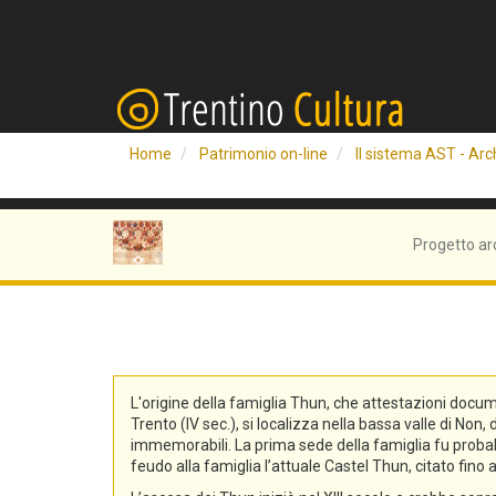
Home
Patrimonio on-line
Il sistema AST - Arch
Progetto ar
L'origine della famiglia Thun, che attestazioni docum
Trento (IV sec.), si localizza nella bassa valle di No
immemorabili. La prima sede della famiglia fu probabi
feudo alla famiglia l’attuale Castel Thun, citato fin