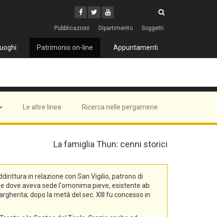
Cerca
Youtube
Facebook
Twitter
Cerca
Pubblicazioni
Dipartimento
Soggetti
uoghi
Patrimonio on-line
Appuntamenti
Le altre linee
Ricerca nelle pergamene
La famiglia Thun: cenni storici
rittura in relazione con San Vigilio, patrono di
na, e dove aveva sede l'omonima pieve, esistente ab
rgherita; dopo la metà del sec. XIII fu concesso in