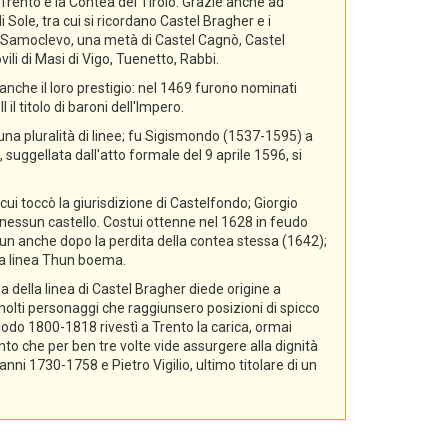
i Trento e la Contea del Tirolo. Grazie anche ad
 Sole, tra cui si ricordano Castel Bragher e i
di Samoclevo, una metà di Castel Cagnò, Castel
ili di Masi di Vigo, Tuenetto, Rabbi.
nche il loro prestigio: nel 1469 furono nominati
il titolo di baroni dell'Impero.
 una pluralità di linee; fu Sigismondo (1537-1595) a
 suggellata dall'atto formale del 9 aprile 1596, si
cui toccò la giurisdizione di Castelfondo; Giorgio
essun castello. Costui ottenne nel 1628 in feudo
hun anche dopo la perdita della contea stessa (1642);
lla linea Thun boema.
a della linea di Castel Bragher diede origine a
i molti personaggi che raggiunsero posizioni di spicco
riodo 1800-1818 rivestì a Trento la carica, ormai
nto che per ben tre volte vide assurgere alla dignità
i 1730-1758 e Pietro Vigilio, ultimo titolare di un