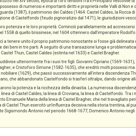
ttutto nel XIV secolo, epoca di forti tensioni fra il Principato vescovile d
ossesso di numerosi e importanti diritti e proprietà nelle Valli di Non e di
guarda (1387); il patrimonio dei Caldes (1464: Castel Caldes, la Rocca 
zione di Castelfondo (feudo pignoratizio dal 1471); le giurisdizioni vescov
ro potenza e le loro proprietà. Cominciò parallelamente ad accrescersi a
el 1558 di quello brissinese; nel 1604 ottennero dall’imperatore Rodolfo II 
cì a tenere unito il proprio patrimonio nonostante si fosse già delineata
ne dei beni in tre parti. A seguito di una transazione lunga e problematica,
 Castel Thun, Castel Caldes (estinta nel 1633) e Castel Bragher.
divise ulteriormente fra i suoi tre figli: Giovanni Cipriano (1569-1631), 
gher; e Cristoforo Simone (1582-1635), che ereditò molti possessi ma n
tolo nobiliare (1629), che passò successivamente all’intera discendenza T
priano, che abbandonato Castelfondo si trasferì oltralpe, dando origine a
lidarono la potenza e la ricchezza della dinastia. La numerosa discendenz
 linea di Castel Caldes, la linea di Croviana, la linea di Castelfondo. Tra 
tanto Emanuele Maria della linea di Castel Bragher, che nel travagliato pe
i Castel Thun esercitò un’influenza decisiva nella storia trentina, al pu
e Sigismondo Antonio nel periodo 1668-1677, Domenico Antonio negli ann