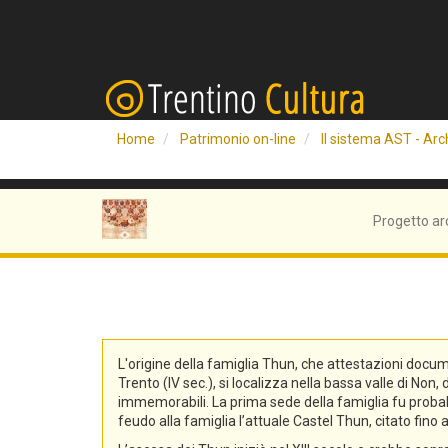
Home
Patrimonio on-line
Il sistema AST - Arch
Progetto ar
L'origine della famiglia Thun, che attestazioni docum
Trento (IV sec.), si localizza nella bassa valle di No
immemorabili. La prima sede della famiglia fu probabi
feudo alla famiglia l’attuale Castel Thun, citato fin