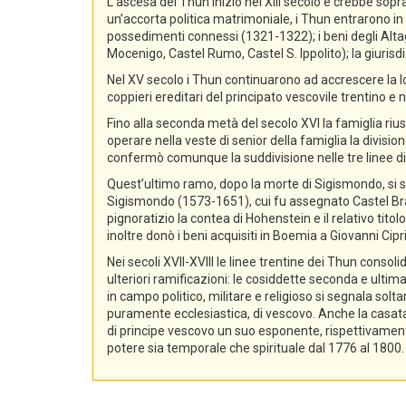
L’ascesa dei Thun iniziò nel XIII secolo e crebbe sopra
un’accorta politica matrimoniale, i Thun entrarono in p
possedimenti connessi (1321-1322); i beni degli Alta
Mocenigo, Castel Rumo, Castel S. Ippolito); la giurisdi
Nel XV secolo i Thun continuarono ad accrescere la lo
coppieri ereditari del principato vescovile trentino e n
Fino alla seconda metà del secolo XVI la famiglia rius
operare nella veste di senior della famiglia la divisio
confermò comunque la suddivisione nelle tre linee di
Quest’ultimo ramo, dopo la morte di Sigismondo, si sud
Sigismondo (1573-1651), cui fu assegnato Castel Bra
pignoratizio la contea di Hohenstein e il relativo ti
inoltre donò i beni acquisiti in Boemia a Giovanni Ci
Nei secoli XVII-XVIII le linee trentine dei Thun conso
ulteriori ramificazioni: le cosiddette seconda e ultima
in campo politico, militare e religioso si segnala sol
puramente ecclesiastica, di vescovo. Anche la casata d
di principe vescovo un suo esponente, rispettivament
potere sia temporale che spirituale dal 1776 al 1800.