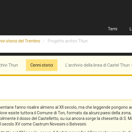
Temi
L
ivi storici del Trentino
Progetto archivi Thun
chivi Thun
Cenni storici
L’archivio della linea di Castel Thun
entarie fanno risalire almeno al XII secolo, ma che leggende pongono addi
n, dove esiste tuttora il Comune di Ton, formato da alcuni paesi della zo
lmente il dosso del Castelletto, su cui ancora sorge la chiesetta di S. Ma
o al secolo XV come Castrum Novesini o Belvesini.