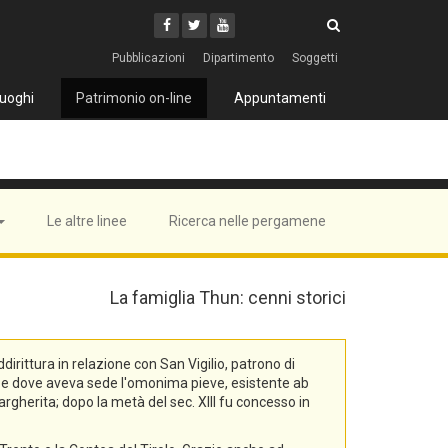
Cerca
Youtube
Facebook
Twitter
Cerca
Pubblicazioni
Dipartimento
Soggetti
uoghi
Patrimonio on-line
Appuntamenti
Le altre linee
Ricerca nelle pergamene
La famiglia Thun: cenni storici
rittura in relazione con San Vigilio, patrono di
na, e dove aveva sede l'omonima pieve, esistente ab
rgherita; dopo la metà del sec. XIII fu concesso in