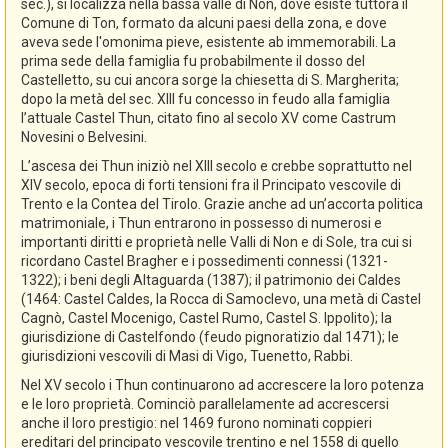
sec.), si localizza nella bassa valle di Non, dove esiste tuttora il
Comune di Ton, formato da alcuni paesi della zona, e dove
aveva sede l'omonima pieve, esistente ab immemorabili. La
prima sede della famiglia fu probabilmente il dosso del
Castelletto, su cui ancora sorge la chiesetta di S. Margherita;
dopo la metà del sec. XIII fu concesso in feudo alla famiglia
l’attuale Castel Thun, citato fino al secolo XV come Castrum
Novesini o Belvesini.
L’ascesa dei Thun iniziò nel XIII secolo e crebbe soprattutto nel
XIV secolo, epoca di forti tensioni fra il Principato vescovile di
Trento e la Contea del Tirolo. Grazie anche ad un’accorta politica
matrimoniale, i Thun entrarono in possesso di numerosi e
importanti diritti e proprietà nelle Valli di Non e di Sole, tra cui si
ricordano Castel Bragher e i possedimenti connessi (1321-
1322); i beni degli Altaguarda (1387); il patrimonio dei Caldes
(1464: Castel Caldes, la Rocca di Samoclevo, una metà di Castel
Cagnò, Castel Mocenigo, Castel Rumo, Castel S. Ippolito); la
giurisdizione di Castelfondo (feudo pignoratizio dal 1471); le
giurisdizioni vescovili di Masi di Vigo, Tuenetto, Rabbi.
Nel XV secolo i Thun continuarono ad accrescere la loro potenza
e le loro proprietà. Cominciò parallelamente ad accrescersi
anche il loro prestigio: nel 1469 furono nominati coppieri
ereditari del principato vescovile trentino e nel 1558 di quello