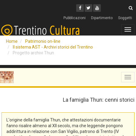
Cerca
Youtube
Facebook
Twitter
C
Pubblicazioni
Dipartimento
Soggetti
Tog
navi
Home
Patrimonio on-line
Il sistema AST - Archivi storici del Trentino
Progetto archivi Thun
Tog
navi
La famiglia Thun: cenni storici
L'origine della famiglia Thun, che attestazioni documentarie
fanno risalire almeno al XII secolo, ma che leggende pongono
addirittura in relazione con San Vigilio, patrono di Trento (IV