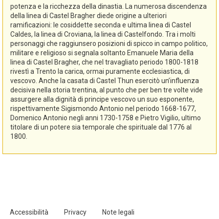
potenza e la ricchezza della dinastia. La numerosa discendenza
della linea di Castel Bragher diede origine a ulteriori
ramificazioni: le cosiddette seconda e ultima linea di Castel
Caldes, la linea di Croviana, la linea di Castelfondo. Tra i molti
personaggi che raggiunsero posizioni di spicco in campo politico,
militare e religioso si segnala soltanto Emanuele Maria della
linea di Castel Bragher, che nel travagliato periodo 1800-1818
rivestì a Trento la carica, ormai puramente ecclesiastica, di
vescovo. Anche la casata di Castel Thun esercitò un’influenza
decisiva nella storia trentina, al punto che per ben tre volte vide
assurgere alla dignità di principe vescovo un suo esponente,
rispettivamente Sigismondo Antonio nel periodo 1668-1677,
Domenico Antonio negli anni 1730-1758 e Pietro Vigilio, ultimo
titolare di un potere sia temporale che spirituale dal 1776 al
1800.
Accessibilità
Privacy
Note legali