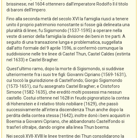
brissinese; nel 1604 ottennero dall’imperatore Rodolfo II il titolo
di baroni dell'Impero.
Fino alla seconda metà del secolo XVI la famiglia riuscì a tenere
unito il proprio patrimonio nonostante si fosse già delineata una
pluralità di linee; fu Sigismondo (1537-1595) a operare nella
veste di senior della famiglia la divisione dei beni in tre parti. A
seguito di una transazione lunga e problematica, suggellata
dall'atto formale del 9 aprile 1596, si confermò comunque la
suddivisione nelle tre linee di Castel Thun, Castel Caldes (estinta
nel 1633) e Castel Bragher.
Quest’ultimo ramo, dopo la morte di Sigismondo, si suddivise
ulteriormente fra i suoi tre figli: Giovanni Cipriano (1569-1631),
cui toccò la giurisdizione di Castelfondo; Giorgio Sigismondo
(1573-1651), cui fu assegnato Castel Bragher; e Cristoforo
Simone (1582-1635), che ereditò molti possessi ma nessun
castello. Costui ottenne nel 1628 in feudo pignoratizio la contea
di Hohenstein e il relativo titolo nobiliare (1629), che passò
successivamente all’intera discendenza Thun anche dopo la
perdita della contea stessa (1642); inoltre donò i beni acquisiti in
Boemia a Giovanni Cipriano, che abbandonato Castelfondo si
trasferì oltralpe, dando origine alla linea Thun boema.
Nei secoli XVII-XVIII le linee trentine dei Thun consolidarono la