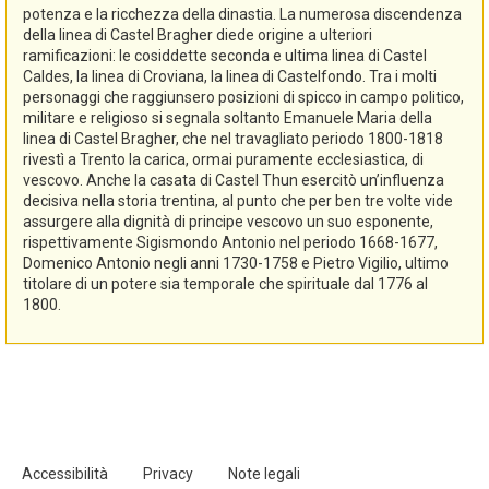
potenza e la ricchezza della dinastia. La numerosa discendenza
della linea di Castel Bragher diede origine a ulteriori
ramificazioni: le cosiddette seconda e ultima linea di Castel
Caldes, la linea di Croviana, la linea di Castelfondo. Tra i molti
personaggi che raggiunsero posizioni di spicco in campo politico,
militare e religioso si segnala soltanto Emanuele Maria della
linea di Castel Bragher, che nel travagliato periodo 1800-1818
rivestì a Trento la carica, ormai puramente ecclesiastica, di
vescovo. Anche la casata di Castel Thun esercitò un’influenza
decisiva nella storia trentina, al punto che per ben tre volte vide
assurgere alla dignità di principe vescovo un suo esponente,
rispettivamente Sigismondo Antonio nel periodo 1668-1677,
Domenico Antonio negli anni 1730-1758 e Pietro Vigilio, ultimo
titolare di un potere sia temporale che spirituale dal 1776 al
1800.
Accessibilità
Privacy
Note legali