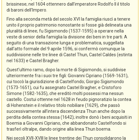
brissinese; nel 1604 ottennero dall’imperatore Rodolfo II il titolo
di baroni dell'Impero.
Fino alla seconda metà del secolo XVI la famiglia riuscì a tenere
unito il proprio patrimonio nonostante si fosse già delineata una
pluralità di linee; fu Sigismondo (1537-1595) a operare nella
veste di senior della famiglia la divisione dei beni in tre parti. A
seguito di una transazione lunga e problematica, suggellata
dall'atto formale del 9 aprile 1596, si confermò comunque la
suddivisione nelle tre linee di Castel Thun, Castel Caldes (estinta
nel 1633) e Castel Bragher.
Quest’ultimo ramo, dopo la morte di Sigismondo, si suddivise
ulteriormente fra i suoi tre figli: Giovanni Cipriano (1569-1631),
cui toccò la giurisdizione di Castelfondo; Giorgio Sigismondo
(1573-1651), cui fu assegnato Castel Bragher; e Cristoforo
Simone (1582-1635), che ereditò molti possessi ma nessun
castello. Costui ottenne nel 1628 in feudo pignoratizio la contea
di Hohenstein e il relativo titolo nobiliare (1629), che passò
successivamente all’intera discendenza Thun anche dopo la
perdita della contea stessa (1642); inoltre donò i beni acquisiti in
Boemia a Giovanni Cipriano, che abbandonato Castelfondo si
trasferì oltralpe, dando origine alla linea Thun boema.
Nei secoli XVII-XVIII le linee trentine dei Thun consolidarono la