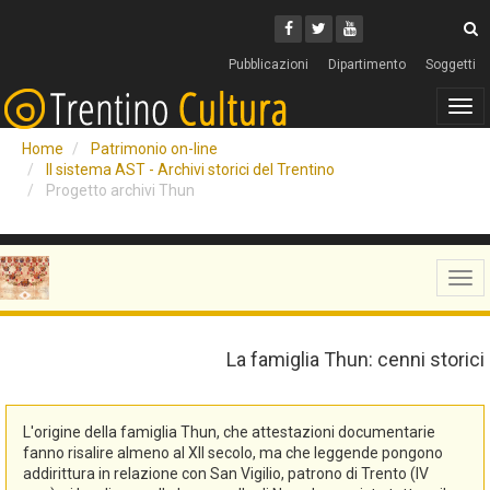
Cerca
Youtube
Facebook
Twitter
C
Pubblicazioni
Dipartimento
Soggetti
Tog
navi
Home
Patrimonio on-line
Il sistema AST - Archivi storici del Trentino
Progetto archivi Thun
Tog
navi
La famiglia Thun: cenni storici
L'origine della famiglia Thun, che attestazioni documentarie
fanno risalire almeno al XII secolo, ma che leggende pongono
addirittura in relazione con San Vigilio, patrono di Trento (IV