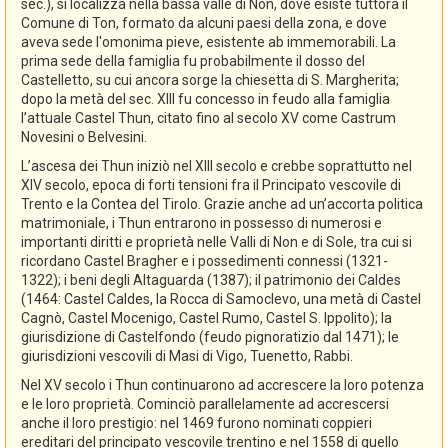
sec.), si localizza nella bassa valle di Non, dove esiste tuttora il
Comune di Ton, formato da alcuni paesi della zona, e dove
aveva sede l'omonima pieve, esistente ab immemorabili. La
prima sede della famiglia fu probabilmente il dosso del
Castelletto, su cui ancora sorge la chiesetta di S. Margherita;
dopo la metà del sec. XIII fu concesso in feudo alla famiglia
l’attuale Castel Thun, citato fino al secolo XV come Castrum
Novesini o Belvesini.
L’ascesa dei Thun iniziò nel XIII secolo e crebbe soprattutto nel
XIV secolo, epoca di forti tensioni fra il Principato vescovile di
Trento e la Contea del Tirolo. Grazie anche ad un’accorta politica
matrimoniale, i Thun entrarono in possesso di numerosi e
importanti diritti e proprietà nelle Valli di Non e di Sole, tra cui si
ricordano Castel Bragher e i possedimenti connessi (1321-
1322); i beni degli Altaguarda (1387); il patrimonio dei Caldes
(1464: Castel Caldes, la Rocca di Samoclevo, una metà di Castel
Cagnò, Castel Mocenigo, Castel Rumo, Castel S. Ippolito); la
giurisdizione di Castelfondo (feudo pignoratizio dal 1471); le
giurisdizioni vescovili di Masi di Vigo, Tuenetto, Rabbi.
Nel XV secolo i Thun continuarono ad accrescere la loro potenza
e le loro proprietà. Cominciò parallelamente ad accrescersi
anche il loro prestigio: nel 1469 furono nominati coppieri
ereditari del principato vescovile trentino e nel 1558 di quello