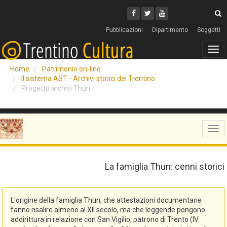
Cerca
Youtube
Facebook
Twitter
C
Pubblicazioni
Dipartimento
Soggetti
Tog
navi
Home
Patrimonio on-line
Il sistema AST - Archivi storici del Trentino
Progetto archivi Thun
Tog
navi
La famiglia Thun: cenni storici
L'origine della famiglia Thun, che attestazioni documentarie
fanno risalire almeno al XII secolo, ma che leggende pongono
addirittura in relazione con San Vigilio, patrono di Trento (IV