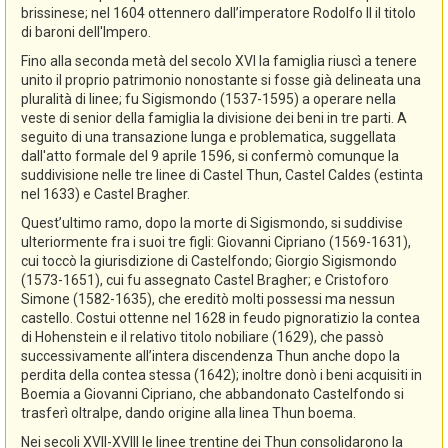
brissinese; nel 1604 ottennero dall’imperatore Rodolfo II il titolo
di baroni dell'Impero.
Fino alla seconda metà del secolo XVI la famiglia riuscì a tenere
unito il proprio patrimonio nonostante si fosse già delineata una
pluralità di linee; fu Sigismondo (1537-1595) a operare nella
veste di senior della famiglia la divisione dei beni in tre parti. A
seguito di una transazione lunga e problematica, suggellata
dall'atto formale del 9 aprile 1596, si confermò comunque la
suddivisione nelle tre linee di Castel Thun, Castel Caldes (estinta
nel 1633) e Castel Bragher.
Quest’ultimo ramo, dopo la morte di Sigismondo, si suddivise
ulteriormente fra i suoi tre figli: Giovanni Cipriano (1569-1631),
cui toccò la giurisdizione di Castelfondo; Giorgio Sigismondo
(1573-1651), cui fu assegnato Castel Bragher; e Cristoforo
Simone (1582-1635), che ereditò molti possessi ma nessun
castello. Costui ottenne nel 1628 in feudo pignoratizio la contea
di Hohenstein e il relativo titolo nobiliare (1629), che passò
successivamente all’intera discendenza Thun anche dopo la
perdita della contea stessa (1642); inoltre donò i beni acquisiti in
Boemia a Giovanni Cipriano, che abbandonato Castelfondo si
trasferì oltralpe, dando origine alla linea Thun boema.
Nei secoli XVII-XVIII le linee trentine dei Thun consolidarono la