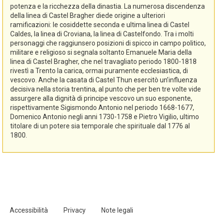
potenza e la ricchezza della dinastia. La numerosa discendenza
della linea di Castel Bragher diede origine a ulteriori
ramificazioni: le cosiddette seconda e ultima linea di Castel
Caldes, la linea di Croviana, la linea di Castelfondo. Tra i molti
personaggi che raggiunsero posizioni di spicco in campo politico,
militare e religioso si segnala soltanto Emanuele Maria della
linea di Castel Bragher, che nel travagliato periodo 1800-1818
rivestì a Trento la carica, ormai puramente ecclesiastica, di
vescovo. Anche la casata di Castel Thun esercitò un’influenza
decisiva nella storia trentina, al punto che per ben tre volte vide
assurgere alla dignità di principe vescovo un suo esponente,
rispettivamente Sigismondo Antonio nel periodo 1668-1677,
Domenico Antonio negli anni 1730-1758 e Pietro Vigilio, ultimo
titolare di un potere sia temporale che spirituale dal 1776 al
1800.
Accessibilità
Privacy
Note legali