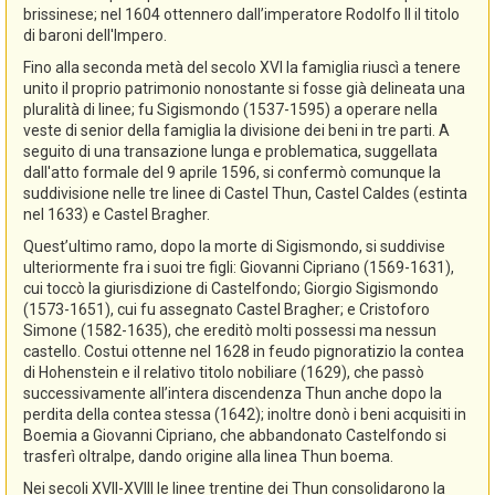
brissinese; nel 1604 ottennero dall’imperatore Rodolfo II il titolo
di baroni dell'Impero.
Fino alla seconda metà del secolo XVI la famiglia riuscì a tenere
unito il proprio patrimonio nonostante si fosse già delineata una
pluralità di linee; fu Sigismondo (1537-1595) a operare nella
veste di senior della famiglia la divisione dei beni in tre parti. A
seguito di una transazione lunga e problematica, suggellata
dall'atto formale del 9 aprile 1596, si confermò comunque la
suddivisione nelle tre linee di Castel Thun, Castel Caldes (estinta
nel 1633) e Castel Bragher.
Quest’ultimo ramo, dopo la morte di Sigismondo, si suddivise
ulteriormente fra i suoi tre figli: Giovanni Cipriano (1569-1631),
cui toccò la giurisdizione di Castelfondo; Giorgio Sigismondo
(1573-1651), cui fu assegnato Castel Bragher; e Cristoforo
Simone (1582-1635), che ereditò molti possessi ma nessun
castello. Costui ottenne nel 1628 in feudo pignoratizio la contea
di Hohenstein e il relativo titolo nobiliare (1629), che passò
successivamente all’intera discendenza Thun anche dopo la
perdita della contea stessa (1642); inoltre donò i beni acquisiti in
Boemia a Giovanni Cipriano, che abbandonato Castelfondo si
trasferì oltralpe, dando origine alla linea Thun boema.
Nei secoli XVII-XVIII le linee trentine dei Thun consolidarono la