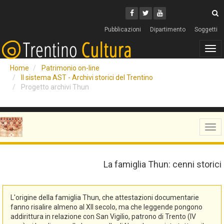
Cerca
Youtube
Facebook
Twitter
C
Pubblicazioni
Dipartimento
Soggetti
Tog
navi
Home
Patrimonio on-line
Il sistema AST - Archivi storici del Trentino
Progetto archivi Thun
Tog
navi
La famiglia Thun: cenni storici
L'origine della famiglia Thun, che attestazioni documentarie
fanno risalire almeno al XII secolo, ma che leggende pongono
addirittura in relazione con San Vigilio, patrono di Trento (IV