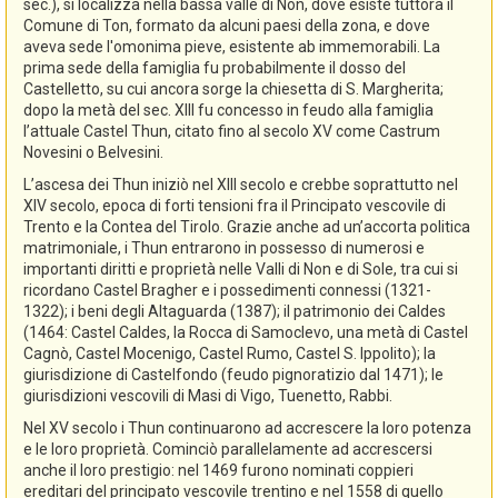
sec.), si localizza nella bassa valle di Non, dove esiste tuttora il
Comune di Ton, formato da alcuni paesi della zona, e dove
aveva sede l'omonima pieve, esistente ab immemorabili. La
prima sede della famiglia fu probabilmente il dosso del
Castelletto, su cui ancora sorge la chiesetta di S. Margherita;
dopo la metà del sec. XIII fu concesso in feudo alla famiglia
l’attuale Castel Thun, citato fino al secolo XV come Castrum
Novesini o Belvesini.
L’ascesa dei Thun iniziò nel XIII secolo e crebbe soprattutto nel
XIV secolo, epoca di forti tensioni fra il Principato vescovile di
Trento e la Contea del Tirolo. Grazie anche ad un’accorta politica
matrimoniale, i Thun entrarono in possesso di numerosi e
importanti diritti e proprietà nelle Valli di Non e di Sole, tra cui si
ricordano Castel Bragher e i possedimenti connessi (1321-
1322); i beni degli Altaguarda (1387); il patrimonio dei Caldes
(1464: Castel Caldes, la Rocca di Samoclevo, una metà di Castel
Cagnò, Castel Mocenigo, Castel Rumo, Castel S. Ippolito); la
giurisdizione di Castelfondo (feudo pignoratizio dal 1471); le
giurisdizioni vescovili di Masi di Vigo, Tuenetto, Rabbi.
Nel XV secolo i Thun continuarono ad accrescere la loro potenza
e le loro proprietà. Cominciò parallelamente ad accrescersi
anche il loro prestigio: nel 1469 furono nominati coppieri
ereditari del principato vescovile trentino e nel 1558 di quello