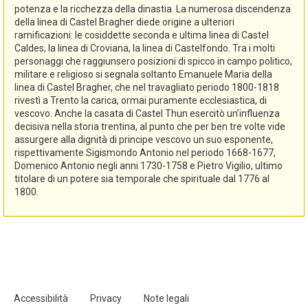
potenza e la ricchezza della dinastia. La numerosa discendenza
della linea di Castel Bragher diede origine a ulteriori
ramificazioni: le cosiddette seconda e ultima linea di Castel
Caldes, la linea di Croviana, la linea di Castelfondo. Tra i molti
personaggi che raggiunsero posizioni di spicco in campo politico,
militare e religioso si segnala soltanto Emanuele Maria della
linea di Castel Bragher, che nel travagliato periodo 1800-1818
rivestì a Trento la carica, ormai puramente ecclesiastica, di
vescovo. Anche la casata di Castel Thun esercitò un’influenza
decisiva nella storia trentina, al punto che per ben tre volte vide
assurgere alla dignità di principe vescovo un suo esponente,
rispettivamente Sigismondo Antonio nel periodo 1668-1677,
Domenico Antonio negli anni 1730-1758 e Pietro Vigilio, ultimo
titolare di un potere sia temporale che spirituale dal 1776 al
1800.
Accessibilità
Privacy
Note legali