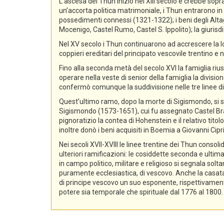
L’ascesa dei Thun iniziò nel XIII secolo e crebbe sopra
un’accorta politica matrimoniale, i Thun entrarono in p
possedimenti connessi (1321-1322); i beni degli Alta
Mocenigo, Castel Rumo, Castel S. Ippolito); la giurisdi
Nel XV secolo i Thun continuarono ad accrescere la lo
coppieri ereditari del principato vescovile trentino e n
Fino alla seconda metà del secolo XVI la famiglia rius
operare nella veste di senior della famiglia la divisio
confermò comunque la suddivisione nelle tre linee di
Quest’ultimo ramo, dopo la morte di Sigismondo, si sud
Sigismondo (1573-1651), cui fu assegnato Castel Bra
pignoratizio la contea di Hohenstein e il relativo ti
inoltre donò i beni acquisiti in Boemia a Giovanni Ci
Nei secoli XVII-XVIII le linee trentine dei Thun conso
ulteriori ramificazioni: le cosiddette seconda e ultima
in campo politico, militare e religioso si segnala sol
puramente ecclesiastica, di vescovo. Anche la casata d
di principe vescovo un suo esponente, rispettivament
potere sia temporale che spirituale dal 1776 al 1800.