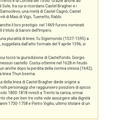
i Trento e la Contea del Tirolo. Grazie anche ad
 Sole, tra cui si ricordano Castel Bragher e i
di Samoclevo, una metà di Castel Cagnò, Castel
ili di Masi di Vigo, Tuenetto, Rabbi.
nche il loro prestigio: nel 1469 furono nominati
il titolo di baroni dell'Impero.
 una pluralità di linee; fu Sigismondo (1537-1595) a
 suggellata dall'atto formale del 9 aprile 1596, si
cui toccò la giurisdizione di Castelfondo; Giorgio
essun castello. Costui ottenne nel 1628 in feudo
hun anche dopo la perdita della contea stessa (1642);
lla linea Thun boema.
a della linea di Castel Bragher diede origine a
i molti personaggi che raggiunsero posizioni di spicco
riodo 1800-1818 rivestì a Trento la carica, ormai
nto che per ben tre volte vide assurgere alla dignità
i 1730-1758 e Pietro Vigilio, ultimo titolare di un