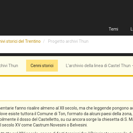
Temi
L
ivi storici del Trentino
Progetto archivi Thun
chivi Thun
Cenni storici
L’archivio della linea di Castel Thun
entarie fanno risalire almeno al XII secolo, ma che leggende pongono addi
n, dove esiste tuttora il Comune di Ton, formato da alcuni paesi della zo
lmente il dosso del Castelletto, su cui ancora sorge la chiesetta di S. Ma
o al secolo XV come Castrum Novesini o Belvesini.