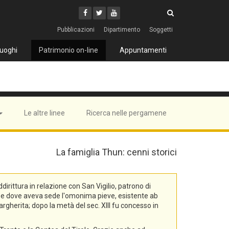
Cerca
Youtube
Facebook
Twitter
Cerca
Pubblicazioni
Dipartimento
Soggetti
uoghi
Patrimonio on-line
Appuntamenti
Le altre linee
Ricerca nelle pergamene
La famiglia Thun: cenni storici
rittura in relazione con San Vigilio, patrono di
na, e dove aveva sede l'omonima pieve, esistente ab
rgherita; dopo la metà del sec. XIII fu concesso in