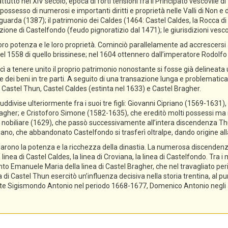
ttutto nel XIV secolo, epoca di forti tensioni fra il Principato vescovile d
ossesso di numerosi e importanti diritti e proprietà nelle Valli di Non e di
guarda (1387); il patrimonio dei Caldes (1464: Castel Caldes, la Rocca 
zione di Castelfondo (feudo pignoratizio dal 1471); le giurisdizioni vescov
ro potenza e le loro proprietà. Cominciò parallelamente ad accrescersi a
el 1558 di quello brissinese; nel 1604 ottennero dall’imperatore Rodolfo II 
cì a tenere unito il proprio patrimonio nonostante si fosse già delineata
ne dei beni in tre parti. A seguito di una transazione lunga e problematica,
 Castel Thun, Castel Caldes (estinta nel 1633) e Castel Bragher.
divise ulteriormente fra i suoi tre figli: Giovanni Cipriano (1569-1631), 
gher; e Cristoforo Simone (1582-1635), che ereditò molti possessi ma n
tolo nobiliare (1629), che passò successivamente all’intera discendenza T
priano, che abbandonato Castelfondo si trasferì oltralpe, dando origine a
lidarono la potenza e la ricchezza della dinastia. La numerosa discendenz
 linea di Castel Caldes, la linea di Croviana, la linea di Castelfondo. Tra 
tanto Emanuele Maria della linea di Castel Bragher, che nel travagliato pe
i Castel Thun esercitò un’influenza decisiva nella storia trentina, al pu
e Sigismondo Antonio nel periodo 1668-1677, Domenico Antonio negli ann