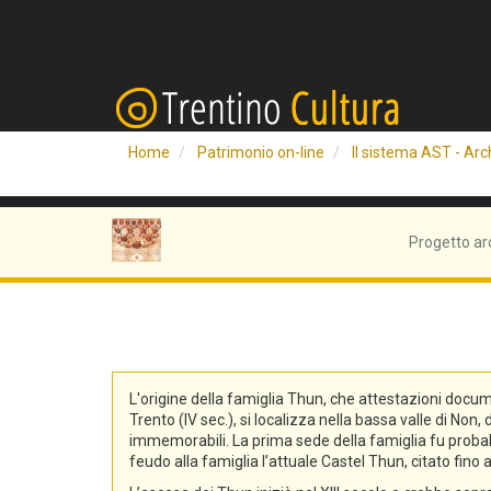
Home
Patrimonio on-line
Il sistema AST - Arch
Progetto ar
L'origine della famiglia Thun, che attestazioni docum
Trento (IV sec.), si localizza nella bassa valle di No
immemorabili. La prima sede della famiglia fu probabi
feudo alla famiglia l’attuale Castel Thun, citato fin