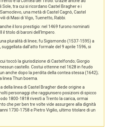
i Trento e la Contea del Tirolo. Grazie anche ad
 Sole, tra cui si ricordano Castel Bragher e i
di Samoclevo, una metà di Castel Cagnò, Castel
ili di Masi di Vigo, Tuenetto, Rabbi.
nche il loro prestigio: nel 1469 furono nominati
il titolo di baroni dell'Impero.
 una pluralità di linee; fu Sigismondo (1537-1595) a
 suggellata dall'atto formale del 9 aprile 1596, si
cui toccò la giurisdizione di Castelfondo; Giorgio
essun castello. Costui ottenne nel 1628 in feudo
hun anche dopo la perdita della contea stessa (1642);
lla linea Thun boema.
a della linea di Castel Bragher diede origine a
i molti personaggi che raggiunsero posizioni di spicco
riodo 1800-1818 rivestì a Trento la carica, ormai
nto che per ben tre volte vide assurgere alla dignità
i 1730-1758 e Pietro Vigilio, ultimo titolare di un