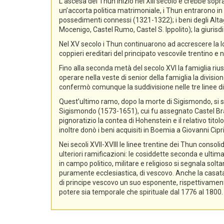
L’ascesa dei Thun iniziò nel XIII secolo e crebbe sopra
un’accorta politica matrimoniale, i Thun entrarono in p
possedimenti connessi (1321-1322); i beni degli Alta
Mocenigo, Castel Rumo, Castel S. Ippolito); la giurisdi
Nel XV secolo i Thun continuarono ad accrescere la lo
coppieri ereditari del principato vescovile trentino e n
Fino alla seconda metà del secolo XVI la famiglia rius
operare nella veste di senior della famiglia la divisio
confermò comunque la suddivisione nelle tre linee di
Quest’ultimo ramo, dopo la morte di Sigismondo, si sud
Sigismondo (1573-1651), cui fu assegnato Castel Bra
pignoratizio la contea di Hohenstein e il relativo ti
inoltre donò i beni acquisiti in Boemia a Giovanni Ci
Nei secoli XVII-XVIII le linee trentine dei Thun conso
ulteriori ramificazioni: le cosiddette seconda e ultima
in campo politico, militare e religioso si segnala sol
puramente ecclesiastica, di vescovo. Anche la casata d
di principe vescovo un suo esponente, rispettivament
potere sia temporale che spirituale dal 1776 al 1800.