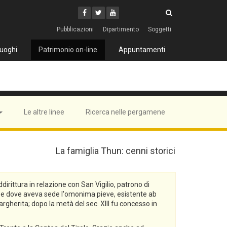
Cerca
Youtube
Facebook
Twitter
Cerca
Pubblicazioni
Dipartimento
Soggetti
uoghi
Patrimonio on-line
Appuntamenti
Le altre linee
Ricerca nelle pergamene
La famiglia Thun: cenni storici
rittura in relazione con San Vigilio, patrono di
na, e dove aveva sede l'omonima pieve, esistente ab
rgherita; dopo la metà del sec. XIII fu concesso in