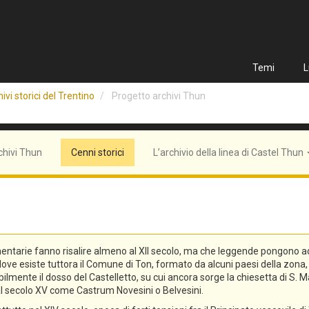
Temi
L
ivi storici del Trentino
Progetto archivi Thun
chivi Thun
Cenni storici
L’archivio della linea di Castel Thun
entarie fanno risalire almeno al XII secolo, ma che leggende pongono addi
n, dove esiste tuttora il Comune di Ton, formato da alcuni paesi della zo
lmente il dosso del Castelletto, su cui ancora sorge la chiesetta di S. Ma
o al secolo XV come Castrum Novesini o Belvesini.