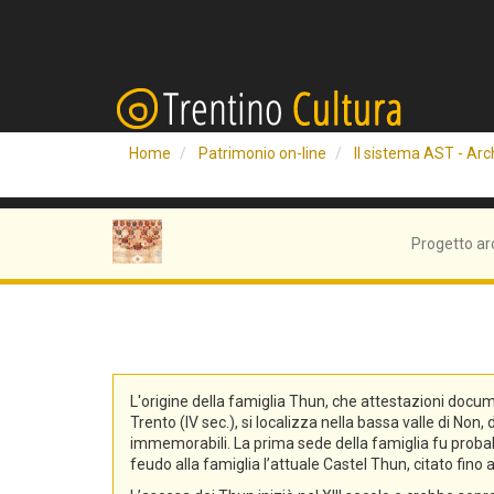
Home
Patrimonio on-line
Il sistema AST - Arch
Progetto ar
L'origine della famiglia Thun, che attestazioni docum
Trento (IV sec.), si localizza nella bassa valle di No
immemorabili. La prima sede della famiglia fu probabi
feudo alla famiglia l’attuale Castel Thun, citato fin