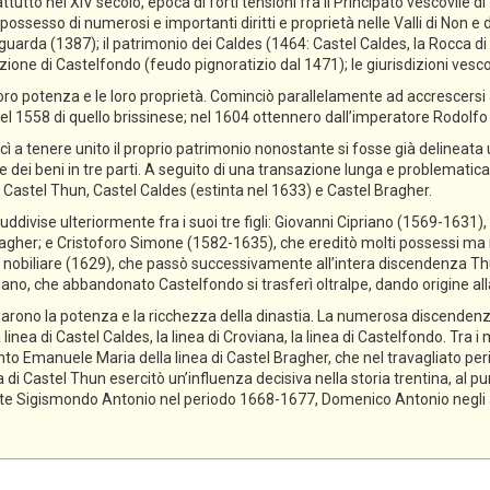
ttutto nel XIV secolo, epoca di forti tensioni fra il Principato vescovile d
ossesso di numerosi e importanti diritti e proprietà nelle Valli di Non e di
guarda (1387); il patrimonio dei Caldes (1464: Castel Caldes, la Rocca 
zione di Castelfondo (feudo pignoratizio dal 1471); le giurisdizioni vescov
ro potenza e le loro proprietà. Cominciò parallelamente ad accrescersi a
el 1558 di quello brissinese; nel 1604 ottennero dall’imperatore Rodolfo II 
cì a tenere unito il proprio patrimonio nonostante si fosse già delineata
ne dei beni in tre parti. A seguito di una transazione lunga e problematica,
 Castel Thun, Castel Caldes (estinta nel 1633) e Castel Bragher.
divise ulteriormente fra i suoi tre figli: Giovanni Cipriano (1569-1631), 
gher; e Cristoforo Simone (1582-1635), che ereditò molti possessi ma n
tolo nobiliare (1629), che passò successivamente all’intera discendenza T
priano, che abbandonato Castelfondo si trasferì oltralpe, dando origine a
lidarono la potenza e la ricchezza della dinastia. La numerosa discendenz
 linea di Castel Caldes, la linea di Croviana, la linea di Castelfondo. Tra 
tanto Emanuele Maria della linea di Castel Bragher, che nel travagliato pe
i Castel Thun esercitò un’influenza decisiva nella storia trentina, al pu
e Sigismondo Antonio nel periodo 1668-1677, Domenico Antonio negli ann