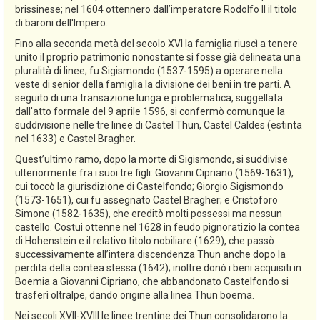
brissinese; nel 1604 ottennero dall’imperatore Rodolfo II il titolo
di baroni dell'Impero.
Fino alla seconda metà del secolo XVI la famiglia riuscì a tenere
unito il proprio patrimonio nonostante si fosse già delineata una
pluralità di linee; fu Sigismondo (1537-1595) a operare nella
veste di senior della famiglia la divisione dei beni in tre parti. A
seguito di una transazione lunga e problematica, suggellata
dall'atto formale del 9 aprile 1596, si confermò comunque la
suddivisione nelle tre linee di Castel Thun, Castel Caldes (estinta
nel 1633) e Castel Bragher.
Quest’ultimo ramo, dopo la morte di Sigismondo, si suddivise
ulteriormente fra i suoi tre figli: Giovanni Cipriano (1569-1631),
cui toccò la giurisdizione di Castelfondo; Giorgio Sigismondo
(1573-1651), cui fu assegnato Castel Bragher; e Cristoforo
Simone (1582-1635), che ereditò molti possessi ma nessun
castello. Costui ottenne nel 1628 in feudo pignoratizio la contea
di Hohenstein e il relativo titolo nobiliare (1629), che passò
successivamente all’intera discendenza Thun anche dopo la
perdita della contea stessa (1642); inoltre donò i beni acquisiti in
Boemia a Giovanni Cipriano, che abbandonato Castelfondo si
trasferì oltralpe, dando origine alla linea Thun boema.
Nei secoli XVII-XVIII le linee trentine dei Thun consolidarono la