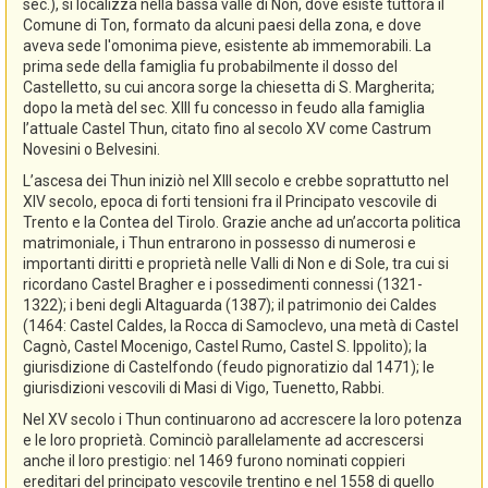
sec.), si localizza nella bassa valle di Non, dove esiste tuttora il
Comune di Ton, formato da alcuni paesi della zona, e dove
aveva sede l'omonima pieve, esistente ab immemorabili. La
prima sede della famiglia fu probabilmente il dosso del
Castelletto, su cui ancora sorge la chiesetta di S. Margherita;
dopo la metà del sec. XIII fu concesso in feudo alla famiglia
l’attuale Castel Thun, citato fino al secolo XV come Castrum
Novesini o Belvesini.
L’ascesa dei Thun iniziò nel XIII secolo e crebbe soprattutto nel
XIV secolo, epoca di forti tensioni fra il Principato vescovile di
Trento e la Contea del Tirolo. Grazie anche ad un’accorta politica
matrimoniale, i Thun entrarono in possesso di numerosi e
importanti diritti e proprietà nelle Valli di Non e di Sole, tra cui si
ricordano Castel Bragher e i possedimenti connessi (1321-
1322); i beni degli Altaguarda (1387); il patrimonio dei Caldes
(1464: Castel Caldes, la Rocca di Samoclevo, una metà di Castel
Cagnò, Castel Mocenigo, Castel Rumo, Castel S. Ippolito); la
giurisdizione di Castelfondo (feudo pignoratizio dal 1471); le
giurisdizioni vescovili di Masi di Vigo, Tuenetto, Rabbi.
Nel XV secolo i Thun continuarono ad accrescere la loro potenza
e le loro proprietà. Cominciò parallelamente ad accrescersi
anche il loro prestigio: nel 1469 furono nominati coppieri
ereditari del principato vescovile trentino e nel 1558 di quello