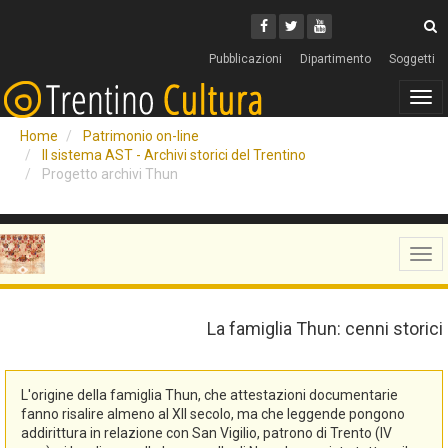
Cerca
Youtube
Facebook
Twitter
C
Pubblicazioni
Dipartimento
Soggetti
Tog
navi
Home
Patrimonio on-line
Il sistema AST - Archivi storici del Trentino
Progetto archivi Thun
Tog
navi
La famiglia Thun: cenni storici
L'origine della famiglia Thun, che attestazioni documentarie
fanno risalire almeno al XII secolo, ma che leggende pongono
addirittura in relazione con San Vigilio, patrono di Trento (IV