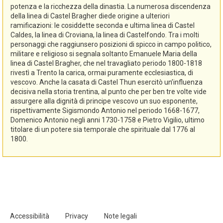
potenza e la ricchezza della dinastia. La numerosa discendenza
della linea di Castel Bragher diede origine a ulteriori
ramificazioni: le cosiddette seconda e ultima linea di Castel
Caldes, la linea di Croviana, la linea di Castelfondo. Tra i molti
personaggi che raggiunsero posizioni di spicco in campo politico,
militare e religioso si segnala soltanto Emanuele Maria della
linea di Castel Bragher, che nel travagliato periodo 1800-1818
rivestì a Trento la carica, ormai puramente ecclesiastica, di
vescovo. Anche la casata di Castel Thun esercitò un’influenza
decisiva nella storia trentina, al punto che per ben tre volte vide
assurgere alla dignità di principe vescovo un suo esponente,
rispettivamente Sigismondo Antonio nel periodo 1668-1677,
Domenico Antonio negli anni 1730-1758 e Pietro Vigilio, ultimo
titolare di un potere sia temporale che spirituale dal 1776 al
1800.
Accessibilità
Privacy
Note legali