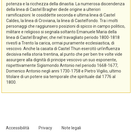
potenza e la ricchezza della dinastia. La numerosa discendenza
della linea di Castel Bragher diede origine a ulteriori
ramificazioni: le cosiddette seconda e ultima linea di Castel
Caldes, la linea di Croviana, la linea di Castelfondo. Tra i molti
personaggi che raggiunsero posizioni di spicco in campo politico,
militare e religioso si segnala soltanto Emanuele Maria della
linea di Castel Bragher, che nel travagliato periodo 1800-1818
rivestì a Trento la carica, ormai puramente ecclesiastica, di
vescovo. Anche la casata di Castel Thun esercitò un’influenza
decisiva nella storia trentina, al punto che per ben tre volte vide
assurgere alla dignità di principe vescovo un suo esponente,
rispettivamente Sigismondo Antonio nel periodo 1668-1677,
Domenico Antonio negli anni 1730-1758 e Pietro Vigilio, ultimo
titolare di un potere sia temporale che spirituale dal 1776 al
1800.
Accessibilità
Privacy
Note legali