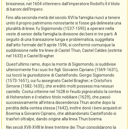
brissinese; nel 1604 ottennero dall’imperatore Rodolfo II il titolo
di baroni dell'Impero.
Fino alla seconda metà del secolo XVI la famiglia riuscì a tenere
unito il proprio patrimonio nonostante si fosse già delineata una
pluralità di linee; fu Sigismondo (1537-1595) a operare nella
veste di senior della famiglia la divisione dei beni in tre parti. A
seguito di una transazione lunga e problematica, suggellata
dall'atto formale del 9 aprile 1596, si confermò comunque la
suddivisione nelle tre linee di Castel Thun, Castel Caldes (estinta
nel 1633) e Castel Bragher.
Quest’ultimo ramo, dopo la morte di Sigismondo, si suddivise
ulteriormente fra i suoi tre figli: Giovanni Cipriano (1569-1631),
cui toccò la giurisdizione di Castelfondo; Giorgio Sigismondo
(1573-1651), cui fu assegnato Castel Bragher; e Cristoforo
Simone (1582-1635), che ereditò molti possessi ma nessun
castello. Costui ottenne nel 1628 in feudo pignoratizio la contea
di Hohenstein e il relativo titolo nobiliare (1629), che passò
successivamente all’intera discendenza Thun anche dopo la
perdita della contea stessa (1642); inoltre donò i beni acquisiti in
Boemia a Giovanni Cipriano, che abbandonato Castelfondo si
trasferì oltralpe, dando origine alla linea Thun boema.
Nei secoli XVII-XVIII le linee trentine dei Thun consolidarono la