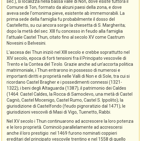
sec.), si localizza nella bassa valle di Non, dove esiste tuttora il
Comune di Ton, formato da alcuni paesi della zona, e dove
aveva sede l'omonima pieve, esistente ab immemorabili. La
prima sede della famiglia fu probabilmente il dosso del
Castelletto, su cui ancora sorge la chiesetta di S. Margherita;
dopo la metà del sec. XIII fu concesso in feudo alla famiglia
l’attuale Castel Thun, citato fino al secolo XV come Castrum
Novesini o Belvesini.
L’ascesa dei Thun iniziò nel XIII secolo e crebbe soprattutto nel
XIV secolo, epoca di forti tensioni fra il Principato vescovile di
Trento e la Contea del Tirolo. Grazie anche ad un’accorta politica
matrimoniale, i Thun entrarono in possesso di numerosi e
importanti diritti e proprietà nelle Valli di Non e di Sole, tra cui si
ricordano Castel Bragher e i possedimenti connessi (1321-
1322); i beni degli Altaguarda (1387); il patrimonio dei Caldes
(1464: Castel Caldes, la Rocca di Samoclevo, una metà di Castel
Cagnò, Castel Mocenigo, Castel Rumo, Castel S. Ippolito); la
giurisdizione di Castelfondo (feudo pignoratizio dal 1471); le
giurisdizioni vescovili di Masi di Vigo, Tuenetto, Rabbi.
Nel XV secolo i Thun continuarono ad accrescere la loro potenza
e le loro proprietà. Cominciò parallelamente ad accrescersi
anche il loro prestigio: nel 1469 furono nominati coppieri
ereditari del principato vescovile trentino e nel 1558 di quello