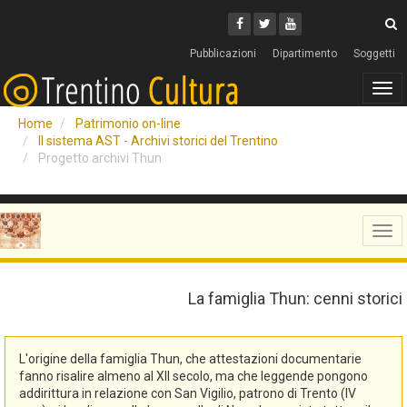
Cerca
Youtube
Facebook
Twitter
C
Pubblicazioni
Dipartimento
Soggetti
Tog
navi
Home
Patrimonio on-line
Il sistema AST - Archivi storici del Trentino
Progetto archivi Thun
Tog
navi
La famiglia Thun: cenni storici
L'origine della famiglia Thun, che attestazioni documentarie
fanno risalire almeno al XII secolo, ma che leggende pongono
addirittura in relazione con San Vigilio, patrono di Trento (IV