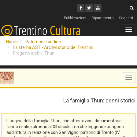
Cerca
Youtube
Facebook
Twitter
C
Pubblicazioni
Dipartimento
Soggetti
Tog
navi
Home
Patrimonio on-line
Il sistema AST - Archivi storici del Trentino
Progetto archivi Thun
Tog
navi
La famiglia Thun: cenni storici
L'origine della famiglia Thun, che attestazioni documentarie
fanno risalire almeno al XII secolo, ma che leggende pongono
addirittura in relazione con San Vigilio, patrono di Trento (IV