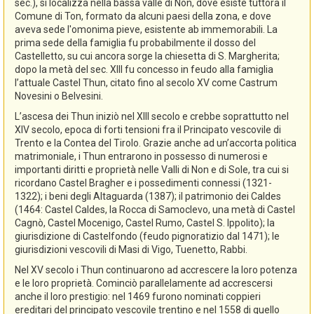
sec.), si localizza nella bassa valle di Non, dove esiste tuttora il
Comune di Ton, formato da alcuni paesi della zona, e dove
aveva sede l'omonima pieve, esistente ab immemorabili. La
prima sede della famiglia fu probabilmente il dosso del
Castelletto, su cui ancora sorge la chiesetta di S. Margherita;
dopo la metà del sec. XIII fu concesso in feudo alla famiglia
l’attuale Castel Thun, citato fino al secolo XV come Castrum
Novesini o Belvesini.
L’ascesa dei Thun iniziò nel XIII secolo e crebbe soprattutto nel
XIV secolo, epoca di forti tensioni fra il Principato vescovile di
Trento e la Contea del Tirolo. Grazie anche ad un’accorta politica
matrimoniale, i Thun entrarono in possesso di numerosi e
importanti diritti e proprietà nelle Valli di Non e di Sole, tra cui si
ricordano Castel Bragher e i possedimenti connessi (1321-
1322); i beni degli Altaguarda (1387); il patrimonio dei Caldes
(1464: Castel Caldes, la Rocca di Samoclevo, una metà di Castel
Cagnò, Castel Mocenigo, Castel Rumo, Castel S. Ippolito); la
giurisdizione di Castelfondo (feudo pignoratizio dal 1471); le
giurisdizioni vescovili di Masi di Vigo, Tuenetto, Rabbi.
Nel XV secolo i Thun continuarono ad accrescere la loro potenza
e le loro proprietà. Cominciò parallelamente ad accrescersi
anche il loro prestigio: nel 1469 furono nominati coppieri
ereditari del principato vescovile trentino e nel 1558 di quello