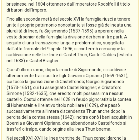
brissinese; nel 1604 ottennero dall’imperatore Rodolfo II il titolo
di baroni dell'Impero.
Fino alla seconda metà del secolo XVI la famiglia riuscì a tenere
unito il proprio patrimonio nonostante si fosse già delineata una
pluralità di linee; fu Sigismondo (1537-1595) a operare nella
veste di senior della famiglia la divisione dei beni in tre parti. A
seguito di una transazione lunga e problematica, suggellata
dall'atto formale del 9 aprile 1596, si confermò comunque la
suddivisione nelle tre linee di Castel Thun, Castel Caldes (estinta
nel 1633) e Castel Bragher.
Quest’ultimo ramo, dopo la morte di Sigismondo, si suddivise
ulteriormente fra i suoi tre figli: Giovanni Cipriano (1569-1631),
cui toccò la giurisdizione di Castelfondo; Giorgio Sigismondo
(1573-1651), cui fu assegnato Castel Bragher; e Cristoforo
Simone (1582-1635), che ereditò molti possessi ma nessun
castello. Costui ottenne nel 1628 in feudo pignoratizio la contea
di Hohenstein e il relativo titolo nobiliare (1629), che passò
successivamente all’intera discendenza Thun anche dopo la
perdita della contea stessa (1642); inoltre donò i beni acquisiti in
Boemia a Giovanni Cipriano, che abbandonato Castelfondo si
trasferì oltralpe, dando origine alla linea Thun boema.
Nei secoli XVII-XVIII le linee trentine dei Thun consolidarono la