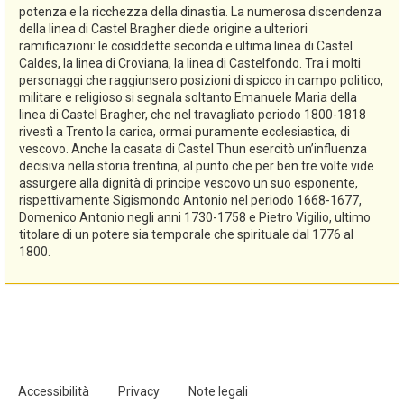
potenza e la ricchezza della dinastia. La numerosa discendenza
della linea di Castel Bragher diede origine a ulteriori
ramificazioni: le cosiddette seconda e ultima linea di Castel
Caldes, la linea di Croviana, la linea di Castelfondo. Tra i molti
personaggi che raggiunsero posizioni di spicco in campo politico,
militare e religioso si segnala soltanto Emanuele Maria della
linea di Castel Bragher, che nel travagliato periodo 1800-1818
rivestì a Trento la carica, ormai puramente ecclesiastica, di
vescovo. Anche la casata di Castel Thun esercitò un’influenza
decisiva nella storia trentina, al punto che per ben tre volte vide
assurgere alla dignità di principe vescovo un suo esponente,
rispettivamente Sigismondo Antonio nel periodo 1668-1677,
Domenico Antonio negli anni 1730-1758 e Pietro Vigilio, ultimo
titolare di un potere sia temporale che spirituale dal 1776 al
1800.
Accessibilità
Privacy
Note legali