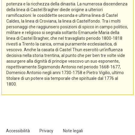
potenza e la ricchezza della dinastia. La numerosa discendenza
della linea di Castel Bragher diede origine a ulteriori
ramificazioni: le cosiddette seconda e ultima linea di Castel
Caldes, la linea di Croviana, la linea di Castelfondo. Tra i molti
personaggi che raggiunsero posizioni di spicco in campo politico,
militare e religioso si segnala soltanto Emanuele Maria della
linea di Castel Bragher, che nel travagliato periodo 1800-1818
rivestì a Trento la carica, ormai puramente ecclesiastica, di
vescovo. Anche la casata di Castel Thun esercitò un’influenza
decisiva nella storia trentina, al punto che per ben tre volte vide
assurgere alla dignità di principe vescovo un suo esponente,
rispettivamente Sigismondo Antonio nel periodo 1668-1677,
Domenico Antonio negli anni 1730-1758 e Pietro Vigilio, ultimo
titolare di un potere sia temporale che spirituale dal 1776 al
1800.
Accessibilità
Privacy
Note legali