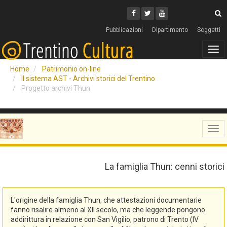
Cerca
Youtube
Facebook
Twitter
C
Pubblicazioni
Dipartimento
Soggetti
Tog
navi
Home
Patrimonio on-line
Il sistema AST - Archivi storici del Trentino
Progetto archivi Thun
Tog
navi
La famiglia Thun: cenni storici
L'origine della famiglia Thun, che attestazioni documentarie
fanno risalire almeno al XII secolo, ma che leggende pongono
addirittura in relazione con San Vigilio, patrono di Trento (IV