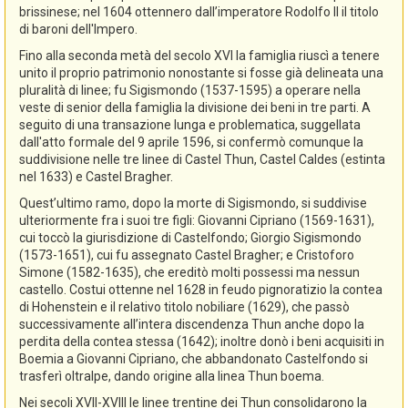
brissinese; nel 1604 ottennero dall’imperatore Rodolfo II il titolo
di baroni dell'Impero.
Fino alla seconda metà del secolo XVI la famiglia riuscì a tenere
unito il proprio patrimonio nonostante si fosse già delineata una
pluralità di linee; fu Sigismondo (1537-1595) a operare nella
veste di senior della famiglia la divisione dei beni in tre parti. A
seguito di una transazione lunga e problematica, suggellata
dall'atto formale del 9 aprile 1596, si confermò comunque la
suddivisione nelle tre linee di Castel Thun, Castel Caldes (estinta
nel 1633) e Castel Bragher.
Quest’ultimo ramo, dopo la morte di Sigismondo, si suddivise
ulteriormente fra i suoi tre figli: Giovanni Cipriano (1569-1631),
cui toccò la giurisdizione di Castelfondo; Giorgio Sigismondo
(1573-1651), cui fu assegnato Castel Bragher; e Cristoforo
Simone (1582-1635), che ereditò molti possessi ma nessun
castello. Costui ottenne nel 1628 in feudo pignoratizio la contea
di Hohenstein e il relativo titolo nobiliare (1629), che passò
successivamente all’intera discendenza Thun anche dopo la
perdita della contea stessa (1642); inoltre donò i beni acquisiti in
Boemia a Giovanni Cipriano, che abbandonato Castelfondo si
trasferì oltralpe, dando origine alla linea Thun boema.
Nei secoli XVII-XVIII le linee trentine dei Thun consolidarono la