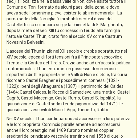
sec.), si localizza nella bassa valle di Non, dove esiste tuttora il
Comune di Ton, formato da alcuni paesi della zona, e dove
aveva sede l'omonima pieve, esistente ab immemorabili. La
prima sede della famiglia fu probabilmente il dosso del
Castelletto, su cui ancora sorge la chiesetta di S. Margherita;
dopo la metà del sec. XIII fu concesso in feudo alla famiglia
l’attuale Castel Thun, citato fino al secolo XV come Castrum
Novesini o Belvesini.
L’ascesa dei Thun iniziò nel XIII secolo e crebbe soprattutto nel
XIV secolo, epoca di forti tensioni fra il Principato vescovile di
Trento e la Contea del Tirolo. Grazie anche ad un’accorta politica
matrimoniale, i Thun entrarono in possesso di numerosi e
importanti diritti e proprietà nelle Valli di Non e di Sole, tra cui si
ricordano Castel Bragher e i possedimenti connessi (1321-
1322); i beni degli Altaguarda (1387); il patrimonio dei Caldes
(1464: Castel Caldes, la Rocca di Samoclevo, una metà di Castel
Cagnò, Castel Mocenigo, Castel Rumo, Castel S. Ippolito); la
giurisdizione di Castelfondo (feudo pignoratizio dal 1471); le
giurisdizioni vescovili di Masi di Vigo, Tuenetto, Rabbi.
Nel XV secolo i Thun continuarono ad accrescere la loro potenza
e le loro proprietà. Cominciò parallelamente ad accrescersi
anche il loro prestigio: nel 1469 furono nominati coppieri
ereditari del principato vescovile trentino e nel 1558 di quello