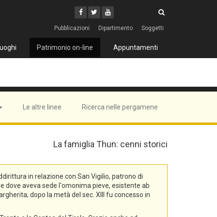
Cerca
Youtube
Facebook
Twitter
Cerca
Pubblicazioni
Dipartimento
Soggetti
uoghi
Patrimonio on-line
Appuntamenti
Le altre linee
Ricerca nelle pergamene
La famiglia Thun: cenni storici
rittura in relazione con San Vigilio, patrono di
na, e dove aveva sede l'omonima pieve, esistente ab
rgherita; dopo la metà del sec. XIII fu concesso in