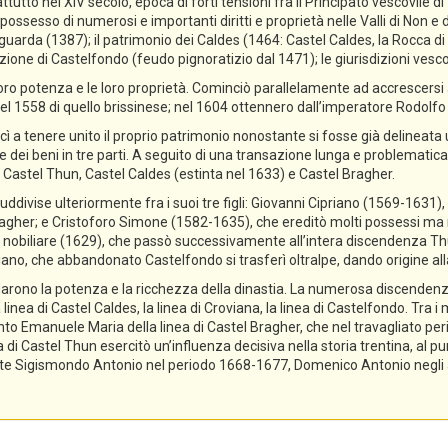
ttutto nel XIV secolo, epoca di forti tensioni fra il Principato vescovile d
ossesso di numerosi e importanti diritti e proprietà nelle Valli di Non e di
guarda (1387); il patrimonio dei Caldes (1464: Castel Caldes, la Rocca 
zione di Castelfondo (feudo pignoratizio dal 1471); le giurisdizioni vescov
ro potenza e le loro proprietà. Cominciò parallelamente ad accrescersi a
el 1558 di quello brissinese; nel 1604 ottennero dall’imperatore Rodolfo II 
cì a tenere unito il proprio patrimonio nonostante si fosse già delineata
ne dei beni in tre parti. A seguito di una transazione lunga e problematica,
 Castel Thun, Castel Caldes (estinta nel 1633) e Castel Bragher.
divise ulteriormente fra i suoi tre figli: Giovanni Cipriano (1569-1631), 
gher; e Cristoforo Simone (1582-1635), che ereditò molti possessi ma n
tolo nobiliare (1629), che passò successivamente all’intera discendenza T
priano, che abbandonato Castelfondo si trasferì oltralpe, dando origine a
lidarono la potenza e la ricchezza della dinastia. La numerosa discendenz
 linea di Castel Caldes, la linea di Croviana, la linea di Castelfondo. Tra 
tanto Emanuele Maria della linea di Castel Bragher, che nel travagliato pe
i Castel Thun esercitò un’influenza decisiva nella storia trentina, al pu
e Sigismondo Antonio nel periodo 1668-1677, Domenico Antonio negli ann