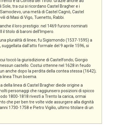
i Trento e la Contea del Tirolo. Grazie anche ad
 Sole, tra cui si ricordano Castel Bragher e i
di Samoclevo, una metà di Castel Cagnò, Castel
ili di Masi di Vigo, Tuenetto, Rabbi.
nche il loro prestigio: nel 1469 furono nominati
il titolo di baroni dell'Impero.
 una pluralità di linee; fu Sigismondo (1537-1595) a
 suggellata dall'atto formale del 9 aprile 1596, si
cui toccò la giurisdizione di Castelfondo; Giorgio
essun castello. Costui ottenne nel 1628 in feudo
hun anche dopo la perdita della contea stessa (1642);
lla linea Thun boema.
a della linea di Castel Bragher diede origine a
i molti personaggi che raggiunsero posizioni di spicco
riodo 1800-1818 rivestì a Trento la carica, ormai
nto che per ben tre volte vide assurgere alla dignità
i 1730-1758 e Pietro Vigilio, ultimo titolare di un