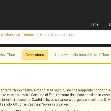
Temi
L
ivi storici del Trentino
Progetto archivi Thun
chivi Thun
Cenni storici
L’archivio della linea di Castel Thun
entarie fanno risalire almeno al XII secolo, ma che leggende pongono addi
n, dove esiste tuttora il Comune di Ton, formato da alcuni paesi della zo
lmente il dosso del Castelletto, su cui ancora sorge la chiesetta di S. Ma
o al secolo XV come Castrum Novesini o Belvesini.