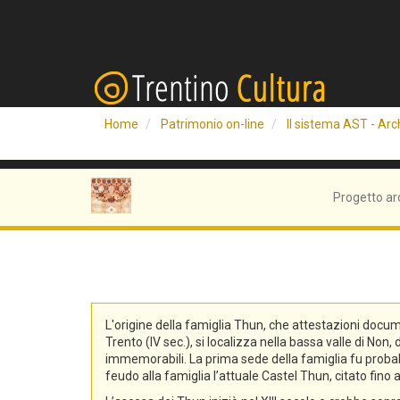
Home
Patrimonio on-line
Il sistema AST - Arch
Progetto ar
L'origine della famiglia Thun, che attestazioni docum
Trento (IV sec.), si localizza nella bassa valle di No
immemorabili. La prima sede della famiglia fu probabi
feudo alla famiglia l’attuale Castel Thun, citato fin