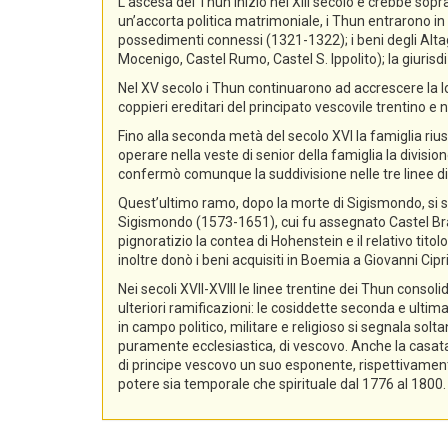
L’ascesa dei Thun iniziò nel XIII secolo e crebbe sopra
un’accorta politica matrimoniale, i Thun entrarono in p
possedimenti connessi (1321-1322); i beni degli Alta
Mocenigo, Castel Rumo, Castel S. Ippolito); la giurisdi
Nel XV secolo i Thun continuarono ad accrescere la lo
coppieri ereditari del principato vescovile trentino e n
Fino alla seconda metà del secolo XVI la famiglia rius
operare nella veste di senior della famiglia la divisio
confermò comunque la suddivisione nelle tre linee di
Quest’ultimo ramo, dopo la morte di Sigismondo, si sud
Sigismondo (1573-1651), cui fu assegnato Castel Bra
pignoratizio la contea di Hohenstein e il relativo ti
inoltre donò i beni acquisiti in Boemia a Giovanni Ci
Nei secoli XVII-XVIII le linee trentine dei Thun conso
ulteriori ramificazioni: le cosiddette seconda e ultima
in campo politico, militare e religioso si segnala sol
puramente ecclesiastica, di vescovo. Anche la casata d
di principe vescovo un suo esponente, rispettivament
potere sia temporale che spirituale dal 1776 al 1800.