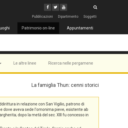
Cerca
Youtube
Facebook
Twitter
Cerca
Pubblicazioni
Dipartimento
Soggetti
uoghi
Patrimonio on-line
Appuntamenti
Le altre linee
Ricerca nelle pergamene
La famiglia Thun: cenni storici
rittura in relazione con San Vigilio, patrono di
na, e dove aveva sede l'omonima pieve, esistente ab
rgherita; dopo la metà del sec. XIII fu concesso in