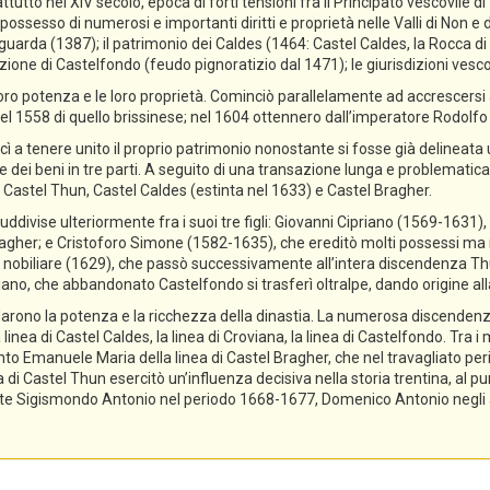
ttutto nel XIV secolo, epoca di forti tensioni fra il Principato vescovile d
ossesso di numerosi e importanti diritti e proprietà nelle Valli di Non e di
guarda (1387); il patrimonio dei Caldes (1464: Castel Caldes, la Rocca 
zione di Castelfondo (feudo pignoratizio dal 1471); le giurisdizioni vescov
ro potenza e le loro proprietà. Cominciò parallelamente ad accrescersi a
el 1558 di quello brissinese; nel 1604 ottennero dall’imperatore Rodolfo II 
cì a tenere unito il proprio patrimonio nonostante si fosse già delineata
ne dei beni in tre parti. A seguito di una transazione lunga e problematica,
 Castel Thun, Castel Caldes (estinta nel 1633) e Castel Bragher.
divise ulteriormente fra i suoi tre figli: Giovanni Cipriano (1569-1631), 
gher; e Cristoforo Simone (1582-1635), che ereditò molti possessi ma n
tolo nobiliare (1629), che passò successivamente all’intera discendenza T
priano, che abbandonato Castelfondo si trasferì oltralpe, dando origine a
lidarono la potenza e la ricchezza della dinastia. La numerosa discendenz
 linea di Castel Caldes, la linea di Croviana, la linea di Castelfondo. Tra 
tanto Emanuele Maria della linea di Castel Bragher, che nel travagliato pe
i Castel Thun esercitò un’influenza decisiva nella storia trentina, al pu
e Sigismondo Antonio nel periodo 1668-1677, Domenico Antonio negli ann