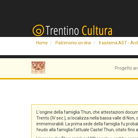
Home
Patrimonio on-line
Il sistema AST - Arch
Progetto ar
L'origine della famiglia Thun, che attestazioni docum
Trento (IV sec.), si localizza nella bassa valle di No
immemorabili. La prima sede della famiglia fu probabi
feudo alla famiglia l’attuale Castel Thun, citato fin