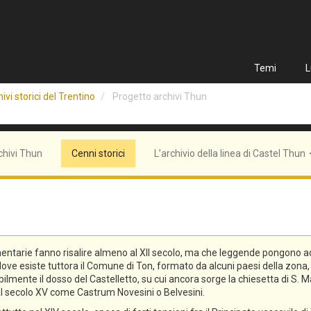
Temi
L
ivi storici del Trentino
Progetto archivi Thun
chivi Thun
Cenni storici
L’archivio della linea di Castel Thun
entarie fanno risalire almeno al XII secolo, ma che leggende pongono addi
n, dove esiste tuttora il Comune di Ton, formato da alcuni paesi della zo
lmente il dosso del Castelletto, su cui ancora sorge la chiesetta di S. Ma
o al secolo XV come Castrum Novesini o Belvesini.