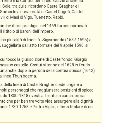
i Trento e la Contea del Tirolo. Grazie anche ad
 Sole, tra cui si ricordano Castel Bragher e i
di Samoclevo, una metà di Castel Cagnò, Castel
ili di Masi di Vigo, Tuenetto, Rabbi.
nche il loro prestigio: nel 1469 furono nominati
il titolo di baroni dell'Impero.
 una pluralità di linee; fu Sigismondo (1537-1595) a
 suggellata dall'atto formale del 9 aprile 1596, si
cui toccò la giurisdizione di Castelfondo; Giorgio
essun castello. Costui ottenne nel 1628 in feudo
hun anche dopo la perdita della contea stessa (1642);
lla linea Thun boema.
a della linea di Castel Bragher diede origine a
i molti personaggi che raggiunsero posizioni di spicco
riodo 1800-1818 rivestì a Trento la carica, ormai
nto che per ben tre volte vide assurgere alla dignità
i 1730-1758 e Pietro Vigilio, ultimo titolare di un