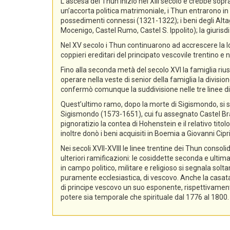
L’ascesa dei Thun iniziò nel XIII secolo e crebbe sopra
un’accorta politica matrimoniale, i Thun entrarono in p
possedimenti connessi (1321-1322); i beni degli Alta
Mocenigo, Castel Rumo, Castel S. Ippolito); la giurisdi
Nel XV secolo i Thun continuarono ad accrescere la lo
coppieri ereditari del principato vescovile trentino e n
Fino alla seconda metà del secolo XVI la famiglia rius
operare nella veste di senior della famiglia la divisio
confermò comunque la suddivisione nelle tre linee di
Quest’ultimo ramo, dopo la morte di Sigismondo, si sud
Sigismondo (1573-1651), cui fu assegnato Castel Bra
pignoratizio la contea di Hohenstein e il relativo ti
inoltre donò i beni acquisiti in Boemia a Giovanni Ci
Nei secoli XVII-XVIII le linee trentine dei Thun conso
ulteriori ramificazioni: le cosiddette seconda e ultima
in campo politico, militare e religioso si segnala sol
puramente ecclesiastica, di vescovo. Anche la casata d
di principe vescovo un suo esponente, rispettivament
potere sia temporale che spirituale dal 1776 al 1800.