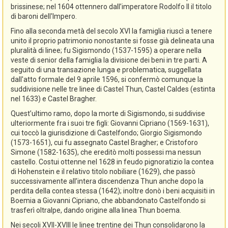
brissinese; nel 1604 ottennero dall’imperatore Rodolfo II il titolo
di baroni dell'Impero.
Fino alla seconda metà del secolo XVI la famiglia riuscì a tenere
unito il proprio patrimonio nonostante si fosse già delineata una
pluralità di linee; fu Sigismondo (1537-1595) a operare nella
veste di senior della famiglia la divisione dei beni in tre parti. A
seguito di una transazione lunga e problematica, suggellata
dall'atto formale del 9 aprile 1596, si confermò comunque la
suddivisione nelle tre linee di Castel Thun, Castel Caldes (estinta
nel 1633) e Castel Bragher.
Quest’ultimo ramo, dopo la morte di Sigismondo, si suddivise
ulteriormente fra i suoi tre figli: Giovanni Cipriano (1569-1631),
cui toccò la giurisdizione di Castelfondo; Giorgio Sigismondo
(1573-1651), cui fu assegnato Castel Bragher; e Cristoforo
Simone (1582-1635), che ereditò molti possessi ma nessun
castello. Costui ottenne nel 1628 in feudo pignoratizio la contea
di Hohenstein e il relativo titolo nobiliare (1629), che passò
successivamente all’intera discendenza Thun anche dopo la
perdita della contea stessa (1642); inoltre donò i beni acquisiti in
Boemia a Giovanni Cipriano, che abbandonato Castelfondo si
trasferì oltralpe, dando origine alla linea Thun boema.
Nei secoli XVII-XVIII le linee trentine dei Thun consolidarono la