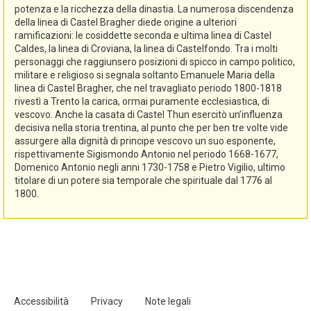
potenza e la ricchezza della dinastia. La numerosa discendenza
della linea di Castel Bragher diede origine a ulteriori
ramificazioni: le cosiddette seconda e ultima linea di Castel
Caldes, la linea di Croviana, la linea di Castelfondo. Tra i molti
personaggi che raggiunsero posizioni di spicco in campo politico,
militare e religioso si segnala soltanto Emanuele Maria della
linea di Castel Bragher, che nel travagliato periodo 1800-1818
rivestì a Trento la carica, ormai puramente ecclesiastica, di
vescovo. Anche la casata di Castel Thun esercitò un’influenza
decisiva nella storia trentina, al punto che per ben tre volte vide
assurgere alla dignità di principe vescovo un suo esponente,
rispettivamente Sigismondo Antonio nel periodo 1668-1677,
Domenico Antonio negli anni 1730-1758 e Pietro Vigilio, ultimo
titolare di un potere sia temporale che spirituale dal 1776 al
1800.
Accessibilità
Privacy
Note legali