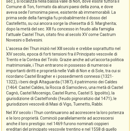
sec.), si localizza nella bassa valle di Non, dove esiste tuttora il
Comune di Ton, formato da alcuni paesi della zona, e dove
aveva sede l'omonima pieve, esistente ab immemorabili. La
prima sede della famiglia fu probabilmente il dosso del
Castelletto, su cui ancora sorge la chiesetta di S. Margherita;
dopo la metà del sec. XIII fu concesso in feudo alla famiglia
l’attuale Castel Thun, citato fino al secolo XV come Castrum
Novesini o Belvesini.
L’ascesa dei Thun iniziò nel XIII secolo e crebbe soprattutto nel
XIV secolo, epoca di forti tensioni fra il Principato vescovile di
Trento e la Contea del Tirolo. Grazie anche ad un’accorta politica
matrimoniale, i Thun entrarono in possesso di numerosi e
importanti diritti e proprietà nelle Valli di Non e di Sole, tra cui si
ricordano Castel Bragher e i possedimenti connessi (1321-
1322); i beni degli Altaguarda (1387); il patrimonio dei Caldes
(1464: Castel Caldes, la Rocca di Samoclevo, una metà di Castel
Cagnò, Castel Mocenigo, Castel Rumo, Castel S. Ippolito); la
giurisdizione di Castelfondo (feudo pignoratizio dal 1471); le
giurisdizioni vescovili di Masi di Vigo, Tuenetto, Rabbi.
Nel XV secolo i Thun continuarono ad accrescere la loro potenza
e le loro proprietà. Cominciò parallelamente ad accrescersi
anche il loro prestigio: nel 1469 furono nominati coppieri
ereditari del principato vescovile trentino e nel 1558 di quello