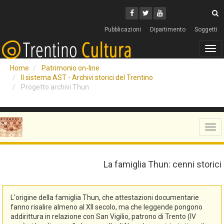
Cerca
Youtube
Facebook
Twitter
C
Pubblicazioni
Dipartimento
Soggetti
Tog
navi
Home
Patrimonio on-line
Il sistema AST - Archivi storici del Trentino
Progetto archivi Thun
Tog
navi
La famiglia Thun: cenni storici
L'origine della famiglia Thun, che attestazioni documentarie
fanno risalire almeno al XII secolo, ma che leggende pongono
addirittura in relazione con San Vigilio, patrono di Trento (IV