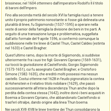
brissinese; nel 1604 ottennero dall’imperatore Rodolfo II il titolo
di baroni dell'Impero.
Fino alla seconda metà del secolo XVI la famiglia riuscì a tenere
unito il proprio patrimonio nonostante si fosse già delineata una
pluralità di linee; fu Sigismondo (1537-1595) a operare nella
veste di senior della famiglia la divisione dei beni in tre parti. A
seguito di una transazione lunga e problematica, suggellata
dall'atto formale del 9 aprile 1596, si confermò comunque la
suddivisione nelle tre linee di Castel Thun, Castel Caldes (estinta
nel 1633) e Castel Bragher.
Quest’ultimo ramo, dopo la morte di Sigismondo, si suddivise
ulteriormente fra i suoi tre figli: Giovanni Cipriano (1569-1631),
cui toccò la giurisdizione di Castelfondo; Giorgio Sigismondo
(1573-1651), cui fu assegnato Castel Bragher; e Cristoforo
Simone (1582-1635), che ereditò molti possessi ma nessun
castello. Costui ottenne nel 1628 in feudo pignoratizio la contea
di Hohenstein e il relativo titolo nobiliare (1629), che passò
successivamente all’intera discendenza Thun anche dopo la
perdita della contea stessa (1642); inoltre donò i beni acquisiti in
Boemia a Giovanni Cipriano, che abbandonato Castelfondo si
trasferì oltralpe, dando origine alla linea Thun boema.
Nei secoli XVII-XVIII le linee trentine dei Thun consolidarono la