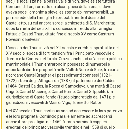
sec.), si localizza nella bassa valle di Non, dove esiste tuttora il
Comune di Ton, formato da alcuni paesi della zona, e dove
aveva sede l'omonima pieve, esistente ab immemorabili. La
prima sede della famiglia fu probabilmente il dosso del
Castelletto, su cui ancora sorge la chiesetta di S. Margherita;
dopo la metà del sec. XIII fu concesso in feudo alla famiglia
l’attuale Castel Thun, citato fino al secolo XV come Castrum
Novesini o Belvesini.
L’ascesa dei Thun iniziò nel XIII secolo e crebbe soprattutto nel
XIV secolo, epoca di forti tensioni fra il Principato vescovile di
Trento e la Contea del Tirolo. Grazie anche ad un’accorta politica
matrimoniale, i Thun entrarono in possesso di numerosi e
importanti diritti e proprietà nelle Valli di Non e di Sole, tra cui si
ricordano Castel Bragher e i possedimenti connessi (1321-
1322); i beni degli Altaguarda (1387); il patrimonio dei Caldes
(1464: Castel Caldes, la Rocca di Samoclevo, una metà di Castel
Cagnò, Castel Mocenigo, Castel Rumo, Castel S. Ippolito); la
giurisdizione di Castelfondo (feudo pignoratizio dal 1471); le
giurisdizioni vescovili di Masi di Vigo, Tuenetto, Rabbi.
Nel XV secolo i Thun continuarono ad accrescere la loro potenza
e le loro proprietà. Cominciò parallelamente ad accrescersi
anche il loro prestigio: nel 1469 furono nominati coppieri
ereditari del principato vescovile trentino e nel 1558 di quello