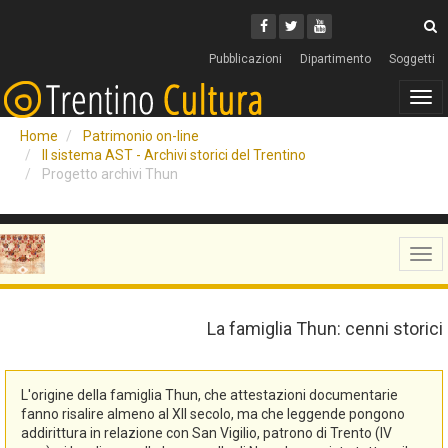
Cerca
Youtube
Facebook
Twitter
C
Pubblicazioni
Dipartimento
Soggetti
Tog
navi
Home
Patrimonio on-line
Il sistema AST - Archivi storici del Trentino
Progetto archivi Thun
Tog
navi
La famiglia Thun: cenni storici
L'origine della famiglia Thun, che attestazioni documentarie
fanno risalire almeno al XII secolo, ma che leggende pongono
addirittura in relazione con San Vigilio, patrono di Trento (IV