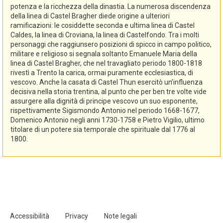
potenza e la ricchezza della dinastia. La numerosa discendenza
della linea di Castel Bragher diede origine a ulteriori
ramificazioni: le cosiddette seconda e ultima linea di Castel
Caldes, la linea di Croviana, la linea di Castelfondo. Tra i molti
personaggi che raggiunsero posizioni di spicco in campo politico,
militare e religioso si segnala soltanto Emanuele Maria della
linea di Castel Bragher, che nel travagliato periodo 1800-1818
rivestì a Trento la carica, ormai puramente ecclesiastica, di
vescovo. Anche la casata di Castel Thun esercitò un’influenza
decisiva nella storia trentina, al punto che per ben tre volte vide
assurgere alla dignità di principe vescovo un suo esponente,
rispettivamente Sigismondo Antonio nel periodo 1668-1677,
Domenico Antonio negli anni 1730-1758 e Pietro Vigilio, ultimo
titolare di un potere sia temporale che spirituale dal 1776 al
1800.
Accessibilità
Privacy
Note legali