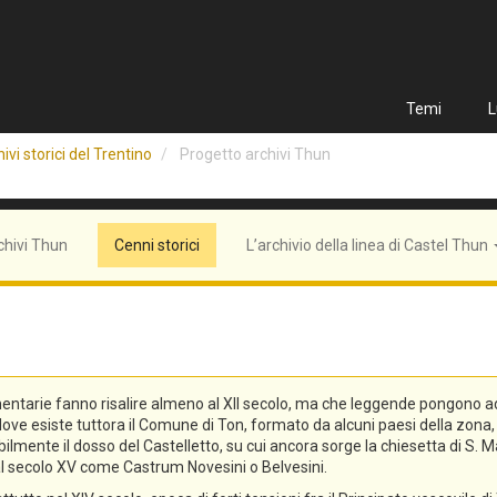
Temi
L
ivi storici del Trentino
Progetto archivi Thun
chivi Thun
Cenni storici
L’archivio della linea di Castel Thun
entarie fanno risalire almeno al XII secolo, ma che leggende pongono addi
n, dove esiste tuttora il Comune di Ton, formato da alcuni paesi della zo
lmente il dosso del Castelletto, su cui ancora sorge la chiesetta di S. Ma
o al secolo XV come Castrum Novesini o Belvesini.