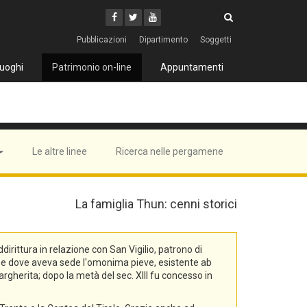
Cerca
Youtube
Facebook
Twitter
Cerca
Pubblicazioni
Dipartimento
Soggetti
uoghi
Patrimonio on-line
Appuntamenti
Le altre linee
Ricerca nelle pergamene
La famiglia Thun: cenni storici
rittura in relazione con San Vigilio, patrono di
na, e dove aveva sede l'omonima pieve, esistente ab
rgherita; dopo la metà del sec. XIII fu concesso in