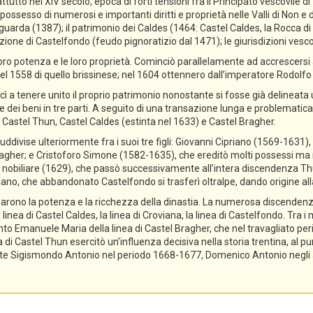
ttutto nel XIV secolo, epoca di forti tensioni fra il Principato vescovile d
ossesso di numerosi e importanti diritti e proprietà nelle Valli di Non e di
guarda (1387); il patrimonio dei Caldes (1464: Castel Caldes, la Rocca 
zione di Castelfondo (feudo pignoratizio dal 1471); le giurisdizioni vescov
ro potenza e le loro proprietà. Cominciò parallelamente ad accrescersi a
el 1558 di quello brissinese; nel 1604 ottennero dall’imperatore Rodolfo II 
cì a tenere unito il proprio patrimonio nonostante si fosse già delineata
ne dei beni in tre parti. A seguito di una transazione lunga e problematica,
 Castel Thun, Castel Caldes (estinta nel 1633) e Castel Bragher.
divise ulteriormente fra i suoi tre figli: Giovanni Cipriano (1569-1631), 
gher; e Cristoforo Simone (1582-1635), che ereditò molti possessi ma n
tolo nobiliare (1629), che passò successivamente all’intera discendenza T
priano, che abbandonato Castelfondo si trasferì oltralpe, dando origine a
lidarono la potenza e la ricchezza della dinastia. La numerosa discendenz
 linea di Castel Caldes, la linea di Croviana, la linea di Castelfondo. Tra 
tanto Emanuele Maria della linea di Castel Bragher, che nel travagliato pe
i Castel Thun esercitò un’influenza decisiva nella storia trentina, al pu
e Sigismondo Antonio nel periodo 1668-1677, Domenico Antonio negli ann