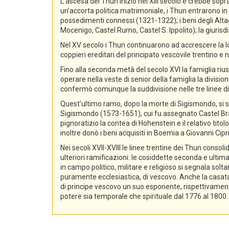
L’ascesa dei Thun iniziò nel XIII secolo e crebbe sopra
un’accorta politica matrimoniale, i Thun entrarono in p
possedimenti connessi (1321-1322); i beni degli Alta
Mocenigo, Castel Rumo, Castel S. Ippolito); la giurisdi
Nel XV secolo i Thun continuarono ad accrescere la lo
coppieri ereditari del principato vescovile trentino e n
Fino alla seconda metà del secolo XVI la famiglia rius
operare nella veste di senior della famiglia la divisio
confermò comunque la suddivisione nelle tre linee di
Quest’ultimo ramo, dopo la morte di Sigismondo, si sud
Sigismondo (1573-1651), cui fu assegnato Castel Bra
pignoratizio la contea di Hohenstein e il relativo ti
inoltre donò i beni acquisiti in Boemia a Giovanni Ci
Nei secoli XVII-XVIII le linee trentine dei Thun conso
ulteriori ramificazioni: le cosiddette seconda e ultima
in campo politico, militare e religioso si segnala sol
puramente ecclesiastica, di vescovo. Anche la casata d
di principe vescovo un suo esponente, rispettivament
potere sia temporale che spirituale dal 1776 al 1800.