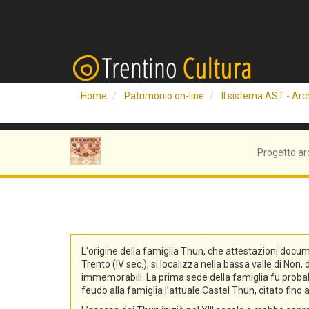
Home
Patrimonio on-line
Il sistema AST - Arch
Progetto ar
L'origine della famiglia Thun, che attestazioni docum
Trento (IV sec.), si localizza nella bassa valle di No
immemorabili. La prima sede della famiglia fu probabi
feudo alla famiglia l’attuale Castel Thun, citato fin