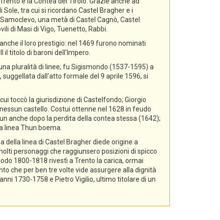
i Trento e la Contea del Tirolo. Grazie anche ad
 Sole, tra cui si ricordano Castel Bragher e i
di Samoclevo, una metà di Castel Cagnò, Castel
ili di Masi di Vigo, Tuenetto, Rabbi.
nche il loro prestigio: nel 1469 furono nominati
il titolo di baroni dell'Impero.
 una pluralità di linee; fu Sigismondo (1537-1595) a
 suggellata dall'atto formale del 9 aprile 1596, si
cui toccò la giurisdizione di Castelfondo; Giorgio
essun castello. Costui ottenne nel 1628 in feudo
hun anche dopo la perdita della contea stessa (1642);
lla linea Thun boema.
a della linea di Castel Bragher diede origine a
i molti personaggi che raggiunsero posizioni di spicco
riodo 1800-1818 rivestì a Trento la carica, ormai
nto che per ben tre volte vide assurgere alla dignità
i 1730-1758 e Pietro Vigilio, ultimo titolare di un