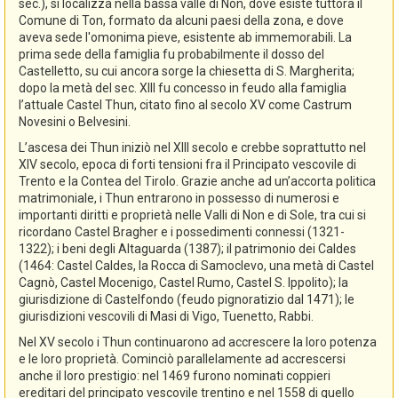
sec.), si localizza nella bassa valle di Non, dove esiste tuttora il
Comune di Ton, formato da alcuni paesi della zona, e dove
aveva sede l'omonima pieve, esistente ab immemorabili. La
prima sede della famiglia fu probabilmente il dosso del
Castelletto, su cui ancora sorge la chiesetta di S. Margherita;
dopo la metà del sec. XIII fu concesso in feudo alla famiglia
l’attuale Castel Thun, citato fino al secolo XV come Castrum
Novesini o Belvesini.
L’ascesa dei Thun iniziò nel XIII secolo e crebbe soprattutto nel
XIV secolo, epoca di forti tensioni fra il Principato vescovile di
Trento e la Contea del Tirolo. Grazie anche ad un’accorta politica
matrimoniale, i Thun entrarono in possesso di numerosi e
importanti diritti e proprietà nelle Valli di Non e di Sole, tra cui si
ricordano Castel Bragher e i possedimenti connessi (1321-
1322); i beni degli Altaguarda (1387); il patrimonio dei Caldes
(1464: Castel Caldes, la Rocca di Samoclevo, una metà di Castel
Cagnò, Castel Mocenigo, Castel Rumo, Castel S. Ippolito); la
giurisdizione di Castelfondo (feudo pignoratizio dal 1471); le
giurisdizioni vescovili di Masi di Vigo, Tuenetto, Rabbi.
Nel XV secolo i Thun continuarono ad accrescere la loro potenza
e le loro proprietà. Cominciò parallelamente ad accrescersi
anche il loro prestigio: nel 1469 furono nominati coppieri
ereditari del principato vescovile trentino e nel 1558 di quello