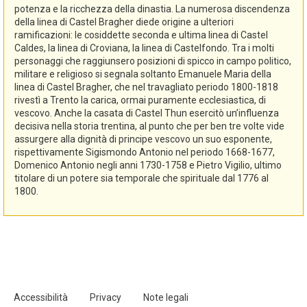
potenza e la ricchezza della dinastia. La numerosa discendenza
della linea di Castel Bragher diede origine a ulteriori
ramificazioni: le cosiddette seconda e ultima linea di Castel
Caldes, la linea di Croviana, la linea di Castelfondo. Tra i molti
personaggi che raggiunsero posizioni di spicco in campo politico,
militare e religioso si segnala soltanto Emanuele Maria della
linea di Castel Bragher, che nel travagliato periodo 1800-1818
rivestì a Trento la carica, ormai puramente ecclesiastica, di
vescovo. Anche la casata di Castel Thun esercitò un’influenza
decisiva nella storia trentina, al punto che per ben tre volte vide
assurgere alla dignità di principe vescovo un suo esponente,
rispettivamente Sigismondo Antonio nel periodo 1668-1677,
Domenico Antonio negli anni 1730-1758 e Pietro Vigilio, ultimo
titolare di un potere sia temporale che spirituale dal 1776 al
1800.
Accessibilità
Privacy
Note legali