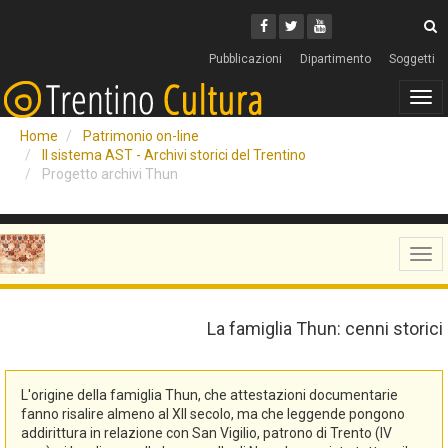
Cerca
Youtube
Facebook
Twitter
C
Pubblicazioni
Dipartimento
Soggetti
Tog
navi
Home
Patrimonio on-line
Il sistema AST - Archivi storici del Trentino
Progetto archivi Thun
Tog
navi
La famiglia Thun: cenni storici
L'origine della famiglia Thun, che attestazioni documentarie
fanno risalire almeno al XII secolo, ma che leggende pongono
addirittura in relazione con San Vigilio, patrono di Trento (IV