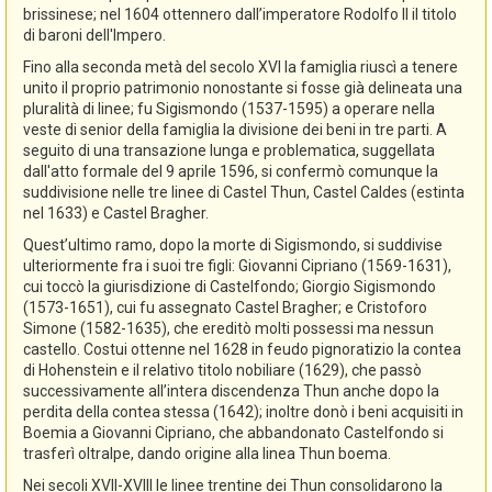
brissinese; nel 1604 ottennero dall’imperatore Rodolfo II il titolo
di baroni dell'Impero.
Fino alla seconda metà del secolo XVI la famiglia riuscì a tenere
unito il proprio patrimonio nonostante si fosse già delineata una
pluralità di linee; fu Sigismondo (1537-1595) a operare nella
veste di senior della famiglia la divisione dei beni in tre parti. A
seguito di una transazione lunga e problematica, suggellata
dall'atto formale del 9 aprile 1596, si confermò comunque la
suddivisione nelle tre linee di Castel Thun, Castel Caldes (estinta
nel 1633) e Castel Bragher.
Quest’ultimo ramo, dopo la morte di Sigismondo, si suddivise
ulteriormente fra i suoi tre figli: Giovanni Cipriano (1569-1631),
cui toccò la giurisdizione di Castelfondo; Giorgio Sigismondo
(1573-1651), cui fu assegnato Castel Bragher; e Cristoforo
Simone (1582-1635), che ereditò molti possessi ma nessun
castello. Costui ottenne nel 1628 in feudo pignoratizio la contea
di Hohenstein e il relativo titolo nobiliare (1629), che passò
successivamente all’intera discendenza Thun anche dopo la
perdita della contea stessa (1642); inoltre donò i beni acquisiti in
Boemia a Giovanni Cipriano, che abbandonato Castelfondo si
trasferì oltralpe, dando origine alla linea Thun boema.
Nei secoli XVII-XVIII le linee trentine dei Thun consolidarono la