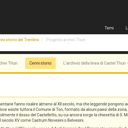
Temi
L
ivi storici del Trentino
Progetto archivi Thun
chivi Thun
Cenni storici
L’archivio della linea di Castel Thun
entarie fanno risalire almeno al XII secolo, ma che leggende pongono addi
n, dove esiste tuttora il Comune di Ton, formato da alcuni paesi della zo
lmente il dosso del Castelletto, su cui ancora sorge la chiesetta di S. Ma
o al secolo XV come Castrum Novesini o Belvesini.