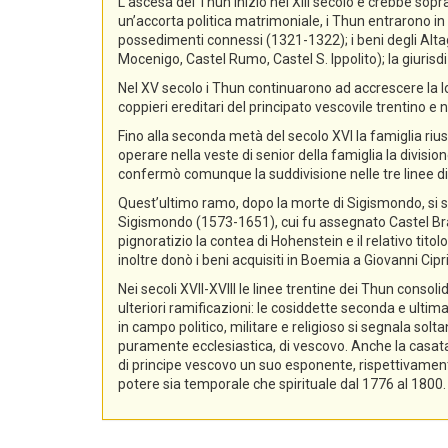
L’ascesa dei Thun iniziò nel XIII secolo e crebbe sopra
un’accorta politica matrimoniale, i Thun entrarono in p
possedimenti connessi (1321-1322); i beni degli Alta
Mocenigo, Castel Rumo, Castel S. Ippolito); la giurisdi
Nel XV secolo i Thun continuarono ad accrescere la lo
coppieri ereditari del principato vescovile trentino e n
Fino alla seconda metà del secolo XVI la famiglia rius
operare nella veste di senior della famiglia la divisio
confermò comunque la suddivisione nelle tre linee di
Quest’ultimo ramo, dopo la morte di Sigismondo, si sud
Sigismondo (1573-1651), cui fu assegnato Castel Bra
pignoratizio la contea di Hohenstein e il relativo ti
inoltre donò i beni acquisiti in Boemia a Giovanni Ci
Nei secoli XVII-XVIII le linee trentine dei Thun conso
ulteriori ramificazioni: le cosiddette seconda e ultima
in campo politico, militare e religioso si segnala sol
puramente ecclesiastica, di vescovo. Anche la casata d
di principe vescovo un suo esponente, rispettivament
potere sia temporale che spirituale dal 1776 al 1800.