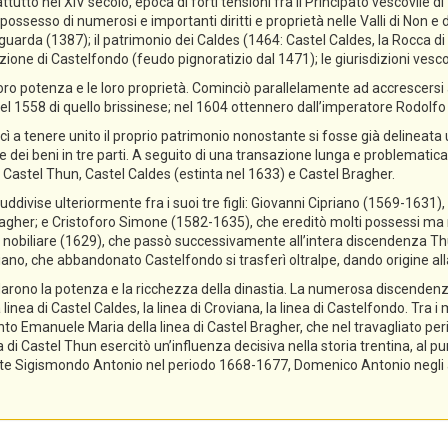
ttutto nel XIV secolo, epoca di forti tensioni fra il Principato vescovile d
ossesso di numerosi e importanti diritti e proprietà nelle Valli di Non e di
guarda (1387); il patrimonio dei Caldes (1464: Castel Caldes, la Rocca 
zione di Castelfondo (feudo pignoratizio dal 1471); le giurisdizioni vescov
ro potenza e le loro proprietà. Cominciò parallelamente ad accrescersi a
el 1558 di quello brissinese; nel 1604 ottennero dall’imperatore Rodolfo II 
cì a tenere unito il proprio patrimonio nonostante si fosse già delineata
ne dei beni in tre parti. A seguito di una transazione lunga e problematica,
 Castel Thun, Castel Caldes (estinta nel 1633) e Castel Bragher.
divise ulteriormente fra i suoi tre figli: Giovanni Cipriano (1569-1631), 
gher; e Cristoforo Simone (1582-1635), che ereditò molti possessi ma n
tolo nobiliare (1629), che passò successivamente all’intera discendenza T
priano, che abbandonato Castelfondo si trasferì oltralpe, dando origine a
lidarono la potenza e la ricchezza della dinastia. La numerosa discendenz
 linea di Castel Caldes, la linea di Croviana, la linea di Castelfondo. Tra 
tanto Emanuele Maria della linea di Castel Bragher, che nel travagliato pe
i Castel Thun esercitò un’influenza decisiva nella storia trentina, al pu
e Sigismondo Antonio nel periodo 1668-1677, Domenico Antonio negli ann