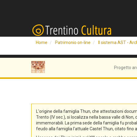
Home
Patrimonio on-line
Il sistema AST - Arch
Progetto ar
L'origine della famiglia Thun, che attestazioni docum
Trento (IV sec.), si localizza nella bassa valle di No
immemorabili. La prima sede della famiglia fu probabi
feudo alla famiglia l’attuale Castel Thun, citato fin