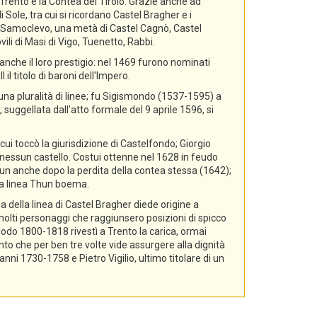
i Trento e la Contea del Tirolo. Grazie anche ad
 Sole, tra cui si ricordano Castel Bragher e i
di Samoclevo, una metà di Castel Cagnò, Castel
ili di Masi di Vigo, Tuenetto, Rabbi.
nche il loro prestigio: nel 1469 furono nominati
il titolo di baroni dell'Impero.
 una pluralità di linee; fu Sigismondo (1537-1595) a
 suggellata dall'atto formale del 9 aprile 1596, si
cui toccò la giurisdizione di Castelfondo; Giorgio
essun castello. Costui ottenne nel 1628 in feudo
hun anche dopo la perdita della contea stessa (1642);
lla linea Thun boema.
a della linea di Castel Bragher diede origine a
i molti personaggi che raggiunsero posizioni di spicco
riodo 1800-1818 rivestì a Trento la carica, ormai
nto che per ben tre volte vide assurgere alla dignità
i 1730-1758 e Pietro Vigilio, ultimo titolare di un