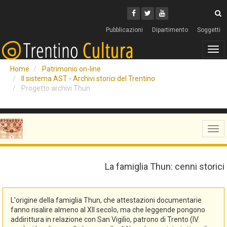
Cerca
Youtube
Facebook
Twitter
C
Pubblicazioni
Dipartimento
Soggetti
Tog
navi
Home
Patrimonio on-line
Il sistema AST - Archivi storici del Trentino
Progetto archivi Thun
Tog
navi
La famiglia Thun: cenni storici
L'origine della famiglia Thun, che attestazioni documentarie
fanno risalire almeno al XII secolo, ma che leggende pongono
addirittura in relazione con San Vigilio, patrono di Trento (IV