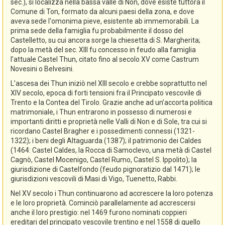
sec.), si localizza nella bassa valle di Non, dove esiste tuttora il
Comune di Ton, formato da alcuni paesi della zona, e dove
aveva sede l'omonima pieve, esistente ab immemorabili. La
prima sede della famiglia fu probabilmente il dosso del
Castelletto, su cui ancora sorge la chiesetta di S. Margherita;
dopo la metà del sec. XIII fu concesso in feudo alla famiglia
l’attuale Castel Thun, citato fino al secolo XV come Castrum
Novesini o Belvesini.
L’ascesa dei Thun iniziò nel XIII secolo e crebbe soprattutto nel
XIV secolo, epoca di forti tensioni fra il Principato vescovile di
Trento e la Contea del Tirolo. Grazie anche ad un’accorta politica
matrimoniale, i Thun entrarono in possesso di numerosi e
importanti diritti e proprietà nelle Valli di Non e di Sole, tra cui si
ricordano Castel Bragher e i possedimenti connessi (1321-
1322); i beni degli Altaguarda (1387); il patrimonio dei Caldes
(1464: Castel Caldes, la Rocca di Samoclevo, una metà di Castel
Cagnò, Castel Mocenigo, Castel Rumo, Castel S. Ippolito); la
giurisdizione di Castelfondo (feudo pignoratizio dal 1471); le
giurisdizioni vescovili di Masi di Vigo, Tuenetto, Rabbi.
Nel XV secolo i Thun continuarono ad accrescere la loro potenza
e le loro proprietà. Cominciò parallelamente ad accrescersi
anche il loro prestigio: nel 1469 furono nominati coppieri
ereditari del principato vescovile trentino e nel 1558 di quello