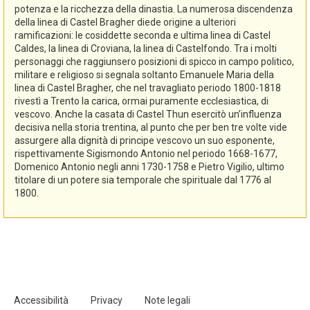
potenza e la ricchezza della dinastia. La numerosa discendenza
della linea di Castel Bragher diede origine a ulteriori
ramificazioni: le cosiddette seconda e ultima linea di Castel
Caldes, la linea di Croviana, la linea di Castelfondo. Tra i molti
personaggi che raggiunsero posizioni di spicco in campo politico,
militare e religioso si segnala soltanto Emanuele Maria della
linea di Castel Bragher, che nel travagliato periodo 1800-1818
rivestì a Trento la carica, ormai puramente ecclesiastica, di
vescovo. Anche la casata di Castel Thun esercitò un’influenza
decisiva nella storia trentina, al punto che per ben tre volte vide
assurgere alla dignità di principe vescovo un suo esponente,
rispettivamente Sigismondo Antonio nel periodo 1668-1677,
Domenico Antonio negli anni 1730-1758 e Pietro Vigilio, ultimo
titolare di un potere sia temporale che spirituale dal 1776 al
1800.
Accessibilità
Privacy
Note legali