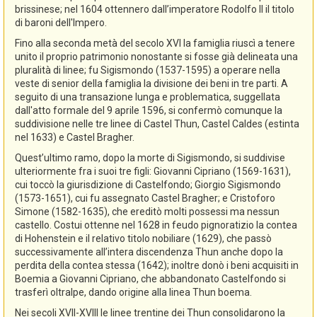
brissinese; nel 1604 ottennero dall’imperatore Rodolfo II il titolo
di baroni dell'Impero.
Fino alla seconda metà del secolo XVI la famiglia riuscì a tenere
unito il proprio patrimonio nonostante si fosse già delineata una
pluralità di linee; fu Sigismondo (1537-1595) a operare nella
veste di senior della famiglia la divisione dei beni in tre parti. A
seguito di una transazione lunga e problematica, suggellata
dall'atto formale del 9 aprile 1596, si confermò comunque la
suddivisione nelle tre linee di Castel Thun, Castel Caldes (estinta
nel 1633) e Castel Bragher.
Quest’ultimo ramo, dopo la morte di Sigismondo, si suddivise
ulteriormente fra i suoi tre figli: Giovanni Cipriano (1569-1631),
cui toccò la giurisdizione di Castelfondo; Giorgio Sigismondo
(1573-1651), cui fu assegnato Castel Bragher; e Cristoforo
Simone (1582-1635), che ereditò molti possessi ma nessun
castello. Costui ottenne nel 1628 in feudo pignoratizio la contea
di Hohenstein e il relativo titolo nobiliare (1629), che passò
successivamente all’intera discendenza Thun anche dopo la
perdita della contea stessa (1642); inoltre donò i beni acquisiti in
Boemia a Giovanni Cipriano, che abbandonato Castelfondo si
trasferì oltralpe, dando origine alla linea Thun boema.
Nei secoli XVII-XVIII le linee trentine dei Thun consolidarono la