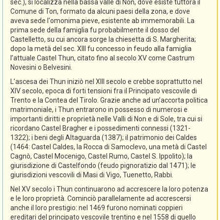
sec.), si localizza nella bassa valle di Non, dove esiste tuttora il
Comune di Ton, formato da alcuni paesi della zona, e dove
aveva sede l'omonima pieve, esistente ab immemorabili. La
prima sede della famiglia fu probabilmente il dosso del
Castelletto, su cui ancora sorge la chiesetta di S. Margherita;
dopo la metà del sec. XIII fu concesso in feudo alla famiglia
l’attuale Castel Thun, citato fino al secolo XV come Castrum
Novesini o Belvesini.
L’ascesa dei Thun iniziò nel XIII secolo e crebbe soprattutto nel
XIV secolo, epoca di forti tensioni fra il Principato vescovile di
Trento e la Contea del Tirolo. Grazie anche ad un’accorta politica
matrimoniale, i Thun entrarono in possesso di numerosi e
importanti diritti e proprietà nelle Valli di Non e di Sole, tra cui si
ricordano Castel Bragher e i possedimenti connessi (1321-
1322); i beni degli Altaguarda (1387); il patrimonio dei Caldes
(1464: Castel Caldes, la Rocca di Samoclevo, una metà di Castel
Cagnò, Castel Mocenigo, Castel Rumo, Castel S. Ippolito); la
giurisdizione di Castelfondo (feudo pignoratizio dal 1471); le
giurisdizioni vescovili di Masi di Vigo, Tuenetto, Rabbi.
Nel XV secolo i Thun continuarono ad accrescere la loro potenza
e le loro proprietà. Cominciò parallelamente ad accrescersi
anche il loro prestigio: nel 1469 furono nominati coppieri
ereditari del principato vescovile trentino e nel 1558 di quello