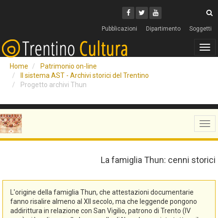
Cerca
Youtube
Facebook
Twitter
C
Pubblicazioni
Dipartimento
Soggetti
Tog
navi
Home
Patrimonio on-line
Il sistema AST - Archivi storici del Trentino
Progetto archivi Thun
Tog
navi
La famiglia Thun: cenni storici
L'origine della famiglia Thun, che attestazioni documentarie
fanno risalire almeno al XII secolo, ma che leggende pongono
addirittura in relazione con San Vigilio, patrono di Trento (IV