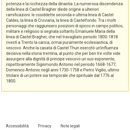
potenza e la ricchezza della dinastia. La numerosa discendenza
della linea di Castel Bragher diede origine a ulteriori
ramificazioni: le cosiddette seconda e ultima linea di Castel
Caldes, la linea di Croviana, la linea di Castelfondo. Tra i molti
personaggi che raggiunsero posizioni di spicco in campo politico,
militare e religioso si segnala soltanto Emanuele Maria della
linea di Castel Bragher, che nel travagliato periodo 1800-1818
rivestì a Trento la carica, ormai puramente ecclesiastica, di
vescovo. Anche la casata di Castel Thun esercitò un’influenza
decisiva nella storia trentina, al punto che per ben tre volte vide
assurgere alla dignità di principe vescovo un suo esponente,
rispettivamente Sigismondo Antonio nel periodo 1668-1677,
Domenico Antonio negli anni 1730-1758 e Pietro Vigilio, ultimo
titolare di un potere sia temporale che spirituale dal 1776 al
1800.
Accessibilità
Privacy
Note legali