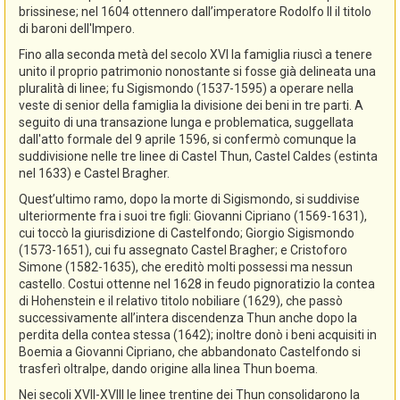
brissinese; nel 1604 ottennero dall’imperatore Rodolfo II il titolo
di baroni dell'Impero.
Fino alla seconda metà del secolo XVI la famiglia riuscì a tenere
unito il proprio patrimonio nonostante si fosse già delineata una
pluralità di linee; fu Sigismondo (1537-1595) a operare nella
veste di senior della famiglia la divisione dei beni in tre parti. A
seguito di una transazione lunga e problematica, suggellata
dall'atto formale del 9 aprile 1596, si confermò comunque la
suddivisione nelle tre linee di Castel Thun, Castel Caldes (estinta
nel 1633) e Castel Bragher.
Quest’ultimo ramo, dopo la morte di Sigismondo, si suddivise
ulteriormente fra i suoi tre figli: Giovanni Cipriano (1569-1631),
cui toccò la giurisdizione di Castelfondo; Giorgio Sigismondo
(1573-1651), cui fu assegnato Castel Bragher; e Cristoforo
Simone (1582-1635), che ereditò molti possessi ma nessun
castello. Costui ottenne nel 1628 in feudo pignoratizio la contea
di Hohenstein e il relativo titolo nobiliare (1629), che passò
successivamente all’intera discendenza Thun anche dopo la
perdita della contea stessa (1642); inoltre donò i beni acquisiti in
Boemia a Giovanni Cipriano, che abbandonato Castelfondo si
trasferì oltralpe, dando origine alla linea Thun boema.
Nei secoli XVII-XVIII le linee trentine dei Thun consolidarono la