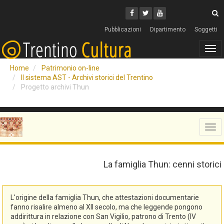
Cerca
Youtube
Facebook
Twitter
C
Pubblicazioni
Dipartimento
Soggetti
Tog
navi
Home
Patrimonio on-line
Il sistema AST - Archivi storici del Trentino
Progetto archivi Thun
Tog
navi
La famiglia Thun: cenni storici
L'origine della famiglia Thun, che attestazioni documentarie
fanno risalire almeno al XII secolo, ma che leggende pongono
addirittura in relazione con San Vigilio, patrono di Trento (IV