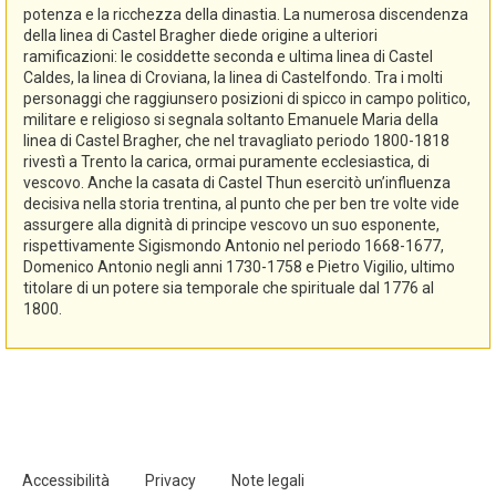
potenza e la ricchezza della dinastia. La numerosa discendenza
della linea di Castel Bragher diede origine a ulteriori
ramificazioni: le cosiddette seconda e ultima linea di Castel
Caldes, la linea di Croviana, la linea di Castelfondo. Tra i molti
personaggi che raggiunsero posizioni di spicco in campo politico,
militare e religioso si segnala soltanto Emanuele Maria della
linea di Castel Bragher, che nel travagliato periodo 1800-1818
rivestì a Trento la carica, ormai puramente ecclesiastica, di
vescovo. Anche la casata di Castel Thun esercitò un’influenza
decisiva nella storia trentina, al punto che per ben tre volte vide
assurgere alla dignità di principe vescovo un suo esponente,
rispettivamente Sigismondo Antonio nel periodo 1668-1677,
Domenico Antonio negli anni 1730-1758 e Pietro Vigilio, ultimo
titolare di un potere sia temporale che spirituale dal 1776 al
1800.
Accessibilità
Privacy
Note legali