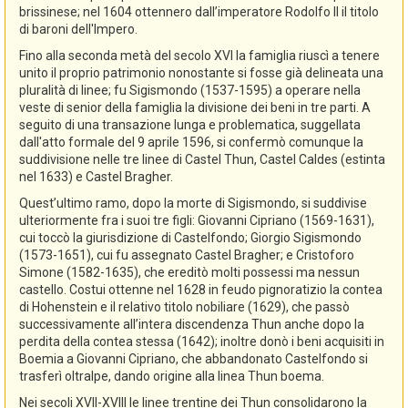
brissinese; nel 1604 ottennero dall’imperatore Rodolfo II il titolo
di baroni dell'Impero.
Fino alla seconda metà del secolo XVI la famiglia riuscì a tenere
unito il proprio patrimonio nonostante si fosse già delineata una
pluralità di linee; fu Sigismondo (1537-1595) a operare nella
veste di senior della famiglia la divisione dei beni in tre parti. A
seguito di una transazione lunga e problematica, suggellata
dall'atto formale del 9 aprile 1596, si confermò comunque la
suddivisione nelle tre linee di Castel Thun, Castel Caldes (estinta
nel 1633) e Castel Bragher.
Quest’ultimo ramo, dopo la morte di Sigismondo, si suddivise
ulteriormente fra i suoi tre figli: Giovanni Cipriano (1569-1631),
cui toccò la giurisdizione di Castelfondo; Giorgio Sigismondo
(1573-1651), cui fu assegnato Castel Bragher; e Cristoforo
Simone (1582-1635), che ereditò molti possessi ma nessun
castello. Costui ottenne nel 1628 in feudo pignoratizio la contea
di Hohenstein e il relativo titolo nobiliare (1629), che passò
successivamente all’intera discendenza Thun anche dopo la
perdita della contea stessa (1642); inoltre donò i beni acquisiti in
Boemia a Giovanni Cipriano, che abbandonato Castelfondo si
trasferì oltralpe, dando origine alla linea Thun boema.
Nei secoli XVII-XVIII le linee trentine dei Thun consolidarono la