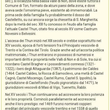
sec.), si localizza nella bassa valle di Non, dove esiste tuttora il
Comune di Ton, formato da alcuni paesi della zona, e dove
aveva sede l'omonima pieve, esistente ab immemorabili. La
prima sede della famiglia fu probabilmente il dosso del
Castelletto, su cui ancora sorge la chiesetta di S. Margherita;
dopo la metà del sec. XIII fu concesso in feudo alla famiglia
l’attuale Castel Thun, citato fino al secolo XV come Castrum
Novesini o Belvesini.
L’ascesa dei Thun iniziò nel XIII secolo e crebbe soprattutto nel
XIV secolo, epoca di forti tensioni fra il Principato vescovile di
Trento e la Contea del Tirolo. Grazie anche ad un’accorta politica
matrimoniale, i Thun entrarono in possesso di numerosi e
importanti diritti e proprietà nelle Valli di Non e di Sole, tra cui si
ricordano Castel Bragher e i possedimenti connessi (1321-
1322); i beni degli Altaguarda (1387); il patrimonio dei Caldes
(1464: Castel Caldes, la Rocca di Samoclevo, una metà di Castel
Cagnò, Castel Mocenigo, Castel Rumo, Castel S. Ippolito); la
giurisdizione di Castelfondo (feudo pignoratizio dal 1471); le
giurisdizioni vescovili di Masi di Vigo, Tuenetto, Rabbi.
Nel XV secolo i Thun continuarono ad accrescere la loro potenza
e le loro proprietà. Cominciò parallelamente ad accrescersi
anche il loro prestigio: nel 1469 furono nominati coppieri
ereditari del principato vescovile trentino e nel 1558 di quello