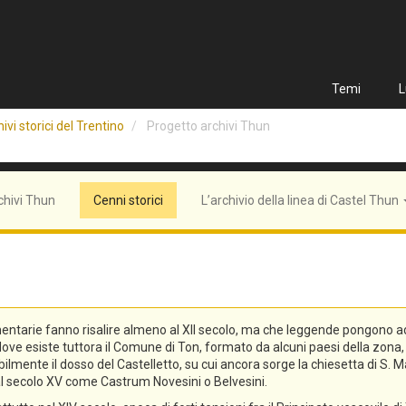
Temi
L
ivi storici del Trentino
Progetto archivi Thun
chivi Thun
Cenni storici
L’archivio della linea di Castel Thun
entarie fanno risalire almeno al XII secolo, ma che leggende pongono addi
n, dove esiste tuttora il Comune di Ton, formato da alcuni paesi della zo
lmente il dosso del Castelletto, su cui ancora sorge la chiesetta di S. Ma
o al secolo XV come Castrum Novesini o Belvesini.