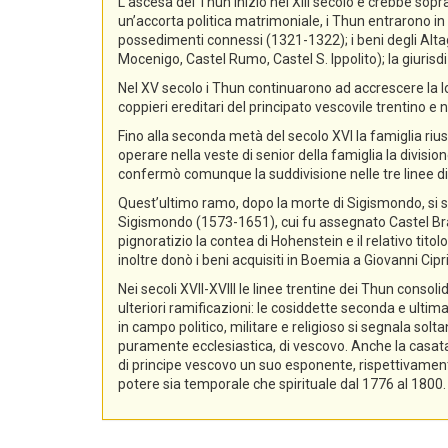
L’ascesa dei Thun iniziò nel XIII secolo e crebbe sopra
un’accorta politica matrimoniale, i Thun entrarono in p
possedimenti connessi (1321-1322); i beni degli Alta
Mocenigo, Castel Rumo, Castel S. Ippolito); la giurisdi
Nel XV secolo i Thun continuarono ad accrescere la lo
coppieri ereditari del principato vescovile trentino e n
Fino alla seconda metà del secolo XVI la famiglia rius
operare nella veste di senior della famiglia la divisio
confermò comunque la suddivisione nelle tre linee di
Quest’ultimo ramo, dopo la morte di Sigismondo, si sud
Sigismondo (1573-1651), cui fu assegnato Castel Bra
pignoratizio la contea di Hohenstein e il relativo ti
inoltre donò i beni acquisiti in Boemia a Giovanni Ci
Nei secoli XVII-XVIII le linee trentine dei Thun conso
ulteriori ramificazioni: le cosiddette seconda e ultima
in campo politico, militare e religioso si segnala sol
puramente ecclesiastica, di vescovo. Anche la casata d
di principe vescovo un suo esponente, rispettivament
potere sia temporale che spirituale dal 1776 al 1800.