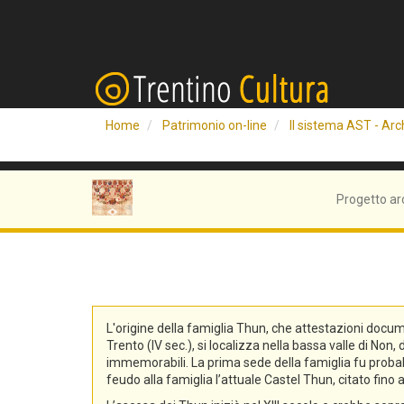
Home
Patrimonio on-line
Il sistema AST - Arch
Progetto ar
L'origine della famiglia Thun, che attestazioni docum
Trento (IV sec.), si localizza nella bassa valle di No
immemorabili. La prima sede della famiglia fu probabi
feudo alla famiglia l’attuale Castel Thun, citato fin