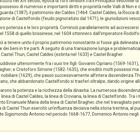
ttutto nel XIV secolo, epoca di forti tensioni fra il Principato vescovile d
ossesso di numerosi e importanti diritti e proprietà nelle Valli di Non e di
guarda (1387); il patrimonio dei Caldes (1464: Castel Caldes, la Rocca 
zione di Castelfondo (feudo pignoratizio dal 1471); le giurisdizioni vescov
ro potenza e le loro proprietà. Cominciò parallelamente ad accrescersi a
el 1558 di quello brissinese; nel 1604 ottennero dall’imperatore Rodolfo II 
cì a tenere unito il proprio patrimonio nonostante si fosse già delineata
ne dei beni in tre parti. A seguito di una transazione lunga e problematica,
 Castel Thun, Castel Caldes (estinta nel 1633) e Castel Bragher.
divise ulteriormente fra i suoi tre figli: Giovanni Cipriano (1569-1631), 
gher; e Cristoforo Simone (1582-1635), che ereditò molti possessi ma n
tolo nobiliare (1629), che passò successivamente all’intera discendenza T
priano, che abbandonato Castelfondo si trasferì oltralpe, dando origine a
lidarono la potenza e la ricchezza della dinastia. La numerosa discendenz
 linea di Castel Caldes, la linea di Croviana, la linea di Castelfondo. Tra 
tanto Emanuele Maria della linea di Castel Bragher, che nel travagliato pe
i Castel Thun esercitò un’influenza decisiva nella storia trentina, al pu
e Sigismondo Antonio nel periodo 1668-1677, Domenico Antonio negli ann