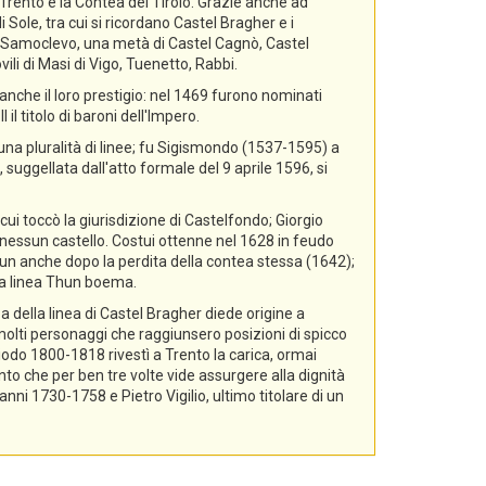
i Trento e la Contea del Tirolo. Grazie anche ad
 Sole, tra cui si ricordano Castel Bragher e i
di Samoclevo, una metà di Castel Cagnò, Castel
ili di Masi di Vigo, Tuenetto, Rabbi.
nche il loro prestigio: nel 1469 furono nominati
il titolo di baroni dell'Impero.
 una pluralità di linee; fu Sigismondo (1537-1595) a
 suggellata dall'atto formale del 9 aprile 1596, si
cui toccò la giurisdizione di Castelfondo; Giorgio
essun castello. Costui ottenne nel 1628 in feudo
hun anche dopo la perdita della contea stessa (1642);
lla linea Thun boema.
a della linea di Castel Bragher diede origine a
i molti personaggi che raggiunsero posizioni di spicco
riodo 1800-1818 rivestì a Trento la carica, ormai
nto che per ben tre volte vide assurgere alla dignità
i 1730-1758 e Pietro Vigilio, ultimo titolare di un