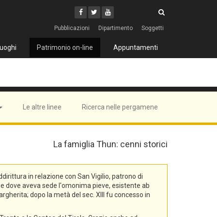
Cerca
Youtube
Facebook
Twitter
Cerca
Pubblicazioni
Dipartimento
Soggetti
uoghi
Patrimonio on-line
Appuntamenti
Le altre linee
Ricerca nelle pergamene
La famiglia Thun: cenni storici
rittura in relazione con San Vigilio, patrono di
na, e dove aveva sede l'omonima pieve, esistente ab
rgherita; dopo la metà del sec. XIII fu concesso in