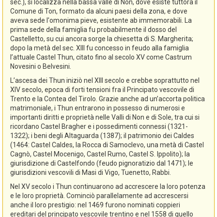
sec.), si localizza nella bassa valle di Non, dove esiste tuttora il
Comune di Ton, formato da alcuni paesi della zona, e dove
aveva sede l'omonima pieve, esistente ab immemorabili. La
prima sede della famiglia fu probabilmente il dosso del
Castelletto, su cui ancora sorge la chiesetta di S. Margherita;
dopo la metà del sec. XIII fu concesso in feudo alla famiglia
l’attuale Castel Thun, citato fino al secolo XV come Castrum
Novesini o Belvesini.
L’ascesa dei Thun iniziò nel XIII secolo e crebbe soprattutto nel
XIV secolo, epoca di forti tensioni fra il Principato vescovile di
Trento e la Contea del Tirolo. Grazie anche ad un’accorta politica
matrimoniale, i Thun entrarono in possesso di numerosi e
importanti diritti e proprietà nelle Valli di Non e di Sole, tra cui si
ricordano Castel Bragher e i possedimenti connessi (1321-
1322); i beni degli Altaguarda (1387); il patrimonio dei Caldes
(1464: Castel Caldes, la Rocca di Samoclevo, una metà di Castel
Cagnò, Castel Mocenigo, Castel Rumo, Castel S. Ippolito); la
giurisdizione di Castelfondo (feudo pignoratizio dal 1471); le
giurisdizioni vescovili di Masi di Vigo, Tuenetto, Rabbi.
Nel XV secolo i Thun continuarono ad accrescere la loro potenza
e le loro proprietà. Cominciò parallelamente ad accrescersi
anche il loro prestigio: nel 1469 furono nominati coppieri
ereditari del principato vescovile trentino e nel 1558 di quello