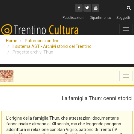
Cerca
Youtube
Facebook
Twitter
C
Pubblicazioni
Dipartimento
Soggetti
Tog
navi
Home
Patrimonio on-line
Il sistema AST - Archivi storici del Trentino
Progetto archivi Thun
Tog
navi
La famiglia Thun: cenni storici
L'origine della famiglia Thun, che attestazioni documentarie
fanno risalire almeno al XII secolo, ma che leggende pongono
addirittura in relazione con San Vigilio, patrono di Trento (IV