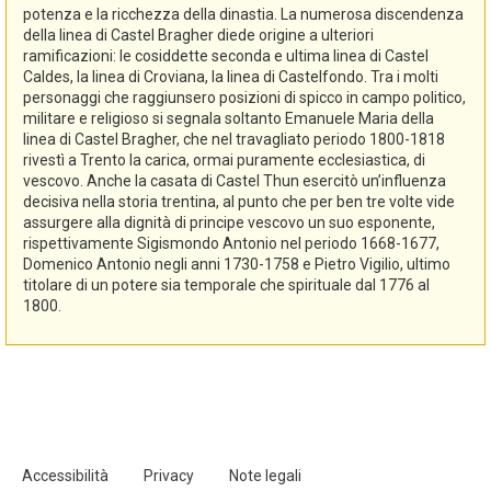
potenza e la ricchezza della dinastia. La numerosa discendenza
della linea di Castel Bragher diede origine a ulteriori
ramificazioni: le cosiddette seconda e ultima linea di Castel
Caldes, la linea di Croviana, la linea di Castelfondo. Tra i molti
personaggi che raggiunsero posizioni di spicco in campo politico,
militare e religioso si segnala soltanto Emanuele Maria della
linea di Castel Bragher, che nel travagliato periodo 1800-1818
rivestì a Trento la carica, ormai puramente ecclesiastica, di
vescovo. Anche la casata di Castel Thun esercitò un’influenza
decisiva nella storia trentina, al punto che per ben tre volte vide
assurgere alla dignità di principe vescovo un suo esponente,
rispettivamente Sigismondo Antonio nel periodo 1668-1677,
Domenico Antonio negli anni 1730-1758 e Pietro Vigilio, ultimo
titolare di un potere sia temporale che spirituale dal 1776 al
1800.
Accessibilità
Privacy
Note legali