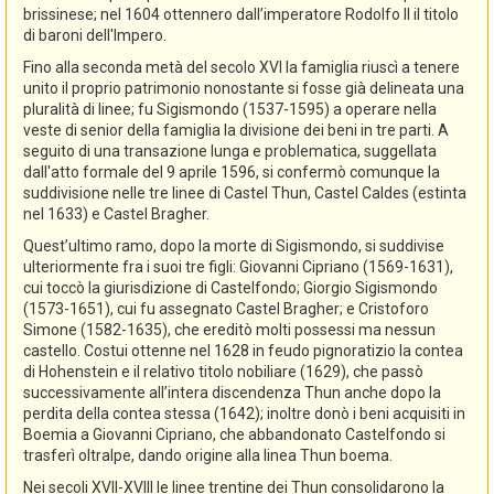
brissinese; nel 1604 ottennero dall’imperatore Rodolfo II il titolo
di baroni dell'Impero.
Fino alla seconda metà del secolo XVI la famiglia riuscì a tenere
unito il proprio patrimonio nonostante si fosse già delineata una
pluralità di linee; fu Sigismondo (1537-1595) a operare nella
veste di senior della famiglia la divisione dei beni in tre parti. A
seguito di una transazione lunga e problematica, suggellata
dall'atto formale del 9 aprile 1596, si confermò comunque la
suddivisione nelle tre linee di Castel Thun, Castel Caldes (estinta
nel 1633) e Castel Bragher.
Quest’ultimo ramo, dopo la morte di Sigismondo, si suddivise
ulteriormente fra i suoi tre figli: Giovanni Cipriano (1569-1631),
cui toccò la giurisdizione di Castelfondo; Giorgio Sigismondo
(1573-1651), cui fu assegnato Castel Bragher; e Cristoforo
Simone (1582-1635), che ereditò molti possessi ma nessun
castello. Costui ottenne nel 1628 in feudo pignoratizio la contea
di Hohenstein e il relativo titolo nobiliare (1629), che passò
successivamente all’intera discendenza Thun anche dopo la
perdita della contea stessa (1642); inoltre donò i beni acquisiti in
Boemia a Giovanni Cipriano, che abbandonato Castelfondo si
trasferì oltralpe, dando origine alla linea Thun boema.
Nei secoli XVII-XVIII le linee trentine dei Thun consolidarono la