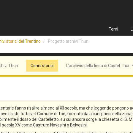
Temi
L
ivi storici del Trentino
Progetto archivi Thun
chivi Thun
Cenni storici
L’archivio della linea di Castel Thun
entarie fanno risalire almeno al XII secolo, ma che leggende pongono addi
n, dove esiste tuttora il Comune di Ton, formato da alcuni paesi della zo
lmente il dosso del Castelletto, su cui ancora sorge la chiesetta di S. Ma
o al secolo XV come Castrum Novesini o Belvesini.