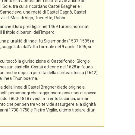
i Trento e la Contea del Tirolo. Grazie anche ad
 Sole, tra cui si ricordano Castel Bragher e i
di Samoclevo, una metà di Castel Cagnò, Castel
ili di Masi di Vigo, Tuenetto, Rabbi.
nche il loro prestigio: nel 1469 furono nominati
il titolo di baroni dell'Impero.
 una pluralità di linee; fu Sigismondo (1537-1595) a
 suggellata dall'atto formale del 9 aprile 1596, si
cui toccò la giurisdizione di Castelfondo; Giorgio
essun castello. Costui ottenne nel 1628 in feudo
hun anche dopo la perdita della contea stessa (1642);
lla linea Thun boema.
a della linea di Castel Bragher diede origine a
i molti personaggi che raggiunsero posizioni di spicco
riodo 1800-1818 rivestì a Trento la carica, ormai
nto che per ben tre volte vide assurgere alla dignità
i 1730-1758 e Pietro Vigilio, ultimo titolare di un