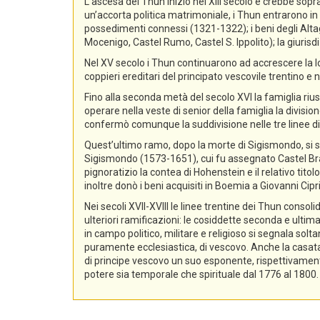
L’ascesa dei Thun iniziò nel XIII secolo e crebbe sopra
un’accorta politica matrimoniale, i Thun entrarono in p
possedimenti connessi (1321-1322); i beni degli Alta
Mocenigo, Castel Rumo, Castel S. Ippolito); la giurisdi
Nel XV secolo i Thun continuarono ad accrescere la lo
coppieri ereditari del principato vescovile trentino e n
Fino alla seconda metà del secolo XVI la famiglia rius
operare nella veste di senior della famiglia la divisio
confermò comunque la suddivisione nelle tre linee di
Quest’ultimo ramo, dopo la morte di Sigismondo, si sud
Sigismondo (1573-1651), cui fu assegnato Castel Bra
pignoratizio la contea di Hohenstein e il relativo ti
inoltre donò i beni acquisiti in Boemia a Giovanni Ci
Nei secoli XVII-XVIII le linee trentine dei Thun conso
ulteriori ramificazioni: le cosiddette seconda e ultima
in campo politico, militare e religioso si segnala sol
puramente ecclesiastica, di vescovo. Anche la casata d
di principe vescovo un suo esponente, rispettivament
potere sia temporale che spirituale dal 1776 al 1800.