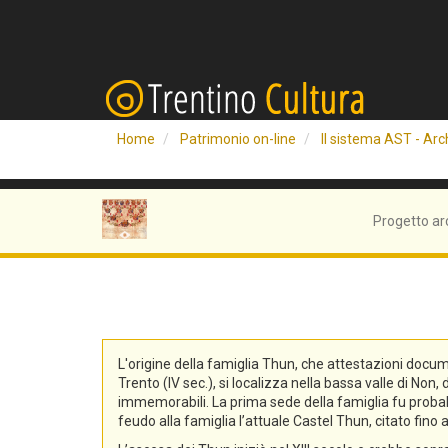
Home
Patrimonio on-line
Il sistema AST - Arch
Progetto ar
L'origine della famiglia Thun, che attestazioni docum
Trento (IV sec.), si localizza nella bassa valle di No
immemorabili. La prima sede della famiglia fu probabi
feudo alla famiglia l’attuale Castel Thun, citato fin