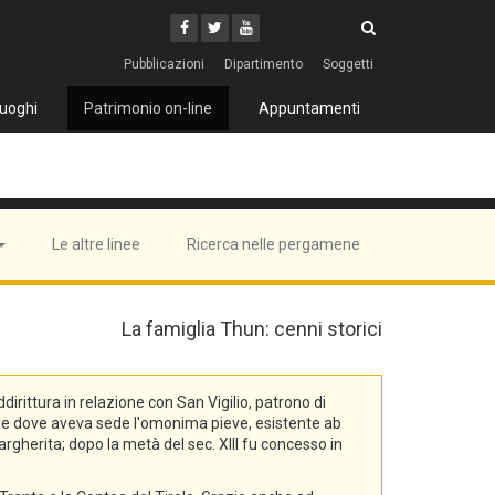
Cerca
Youtube
Facebook
Twitter
Cerca
Pubblicazioni
Dipartimento
Soggetti
uoghi
Patrimonio on-line
Appuntamenti
Le altre linee
Ricerca nelle pergamene
La famiglia Thun: cenni storici
rittura in relazione con San Vigilio, patrono di
na, e dove aveva sede l'omonima pieve, esistente ab
rgherita; dopo la metà del sec. XIII fu concesso in