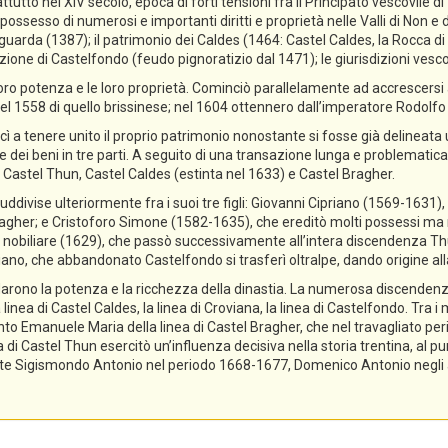
ttutto nel XIV secolo, epoca di forti tensioni fra il Principato vescovile d
ossesso di numerosi e importanti diritti e proprietà nelle Valli di Non e di
guarda (1387); il patrimonio dei Caldes (1464: Castel Caldes, la Rocca 
zione di Castelfondo (feudo pignoratizio dal 1471); le giurisdizioni vescov
ro potenza e le loro proprietà. Cominciò parallelamente ad accrescersi a
el 1558 di quello brissinese; nel 1604 ottennero dall’imperatore Rodolfo II 
cì a tenere unito il proprio patrimonio nonostante si fosse già delineata
ne dei beni in tre parti. A seguito di una transazione lunga e problematica,
 Castel Thun, Castel Caldes (estinta nel 1633) e Castel Bragher.
divise ulteriormente fra i suoi tre figli: Giovanni Cipriano (1569-1631), 
gher; e Cristoforo Simone (1582-1635), che ereditò molti possessi ma n
tolo nobiliare (1629), che passò successivamente all’intera discendenza T
priano, che abbandonato Castelfondo si trasferì oltralpe, dando origine a
lidarono la potenza e la ricchezza della dinastia. La numerosa discendenz
 linea di Castel Caldes, la linea di Croviana, la linea di Castelfondo. Tra 
tanto Emanuele Maria della linea di Castel Bragher, che nel travagliato pe
i Castel Thun esercitò un’influenza decisiva nella storia trentina, al pu
e Sigismondo Antonio nel periodo 1668-1677, Domenico Antonio negli ann